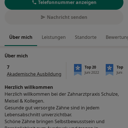
Telefonnummer anzeigen
Nachricht senden
Über mich
Leistungen
Standorte
Bewertung
Über mich
7
Top 20
Top 20
Juni 2022
Juni 20
Akademische Ausbildung
Herzlich willkommen
Herzlich willkommen bei der Zahnarztpraxis Schulze,
Meisel & Kollegen.
Gesunde gut versorgte Zähne sind in jedem
Lebensabschnitt unverzichtbar.
Schöne Zähne bringen Selbstbewusstsein und