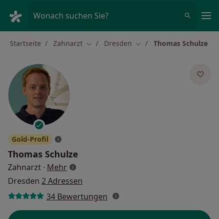
Ha
Wonach suchen Sie?
Startseite
Zahnarzt
Dresden
Thomas Schulze
Stadt ändern
Stadt ändern
Gold-Profil
Thomas Schulze
über Spezialisierungen
Zahnarzt
·
Mehr
Dresden
2 Adressen
34 Bewertungen