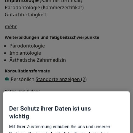
Implantologie
(Kammerzertifikat)
Parodontologie (Kammerzertifikat)
Gutachtertätigkeit
Über mich
mehr
Weiterbildungen und Tätigkeitsschwerpunkte
Parodontologie
Implantologie
Ästhetische Zahnmedizin
Konsultationsformate
Persönlich
Standorte anzeigen (2)
Fotos und Videos
Der Schutz ihrer Daten ist uns
wichtig
Mit Ihrer Zustimmung erlauben Sie uns und unseren