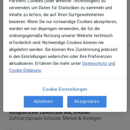
Partnern, Cookies (oder ähnliche Technologien) zu
verwenden, um Daten für Statistiken zu sammeln und
Galerie ansehen (6)
Inhalte zu liefern, die auf Ihren Surfgewohnheiten
basieren. Wenn Sie nur notwendige Cookies akzeptieren,
werden wir nur diejenigen verwenden, die für die
Mehr Details anzeigen
über Erfahrungen
ordnungsgemäße Nutzung unserer Website technisch
erforderlich sind. Notwendige Cookies können nie
abgelehnt werden. Sie können Ihre Zustimmung jederzeit
Leistungen & Kosten
in den Einstellungen widerrufen oder Ihre Präferenzen
Beliebte Leistungen
aktualisieren. Erfahren Sie mehr unter
Datenschutz und
Allgemeine Sprechstunde
Cookie Erklärung
Königsbrücker Landstraße 66B, Dresden
Zahnarztpraxis Schulze, Meisel & Kollegen
Cookie-Einstellungen
Erstuntersuchung (Neupatient/in)
Ablehnen
Akzeptieren
Königsbrücker Landstraße 66B, Dresden
Zahnarztpraxis Schulze, Meisel & Kollegen