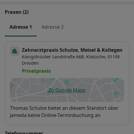
Praxen (2)
Adresse 1
Adresse 2
Zahnarztpraxis Schulze, Meisel & Kollegen
Königsbrücker Landstraße 66B,
Klotzsche
, 01109
Dresden
Privatpraxis
Zu Google Maps
öffnet in einer neuen Registe
Verfügbarkeit
Thomas Schulze bietet an diesem Standort über
Jameda keine Online-Terminbuchung an
Telefonnummer