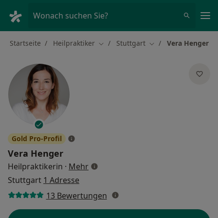
Ha
Wonach suchen Sie?
Startseite
Heilpraktiker
Stuttgart
Vera Henger
Stadt ändern
Stadt ändern
Gold Pro-Profil
Vera Henger
über Spezialisierungen
Heilpraktikerin
·
Mehr
Stuttgart
1 Adresse
13 Bewertungen