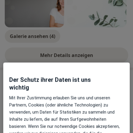
Therapieplan und messen nach einer bestimmten Zeit
nach.
Ich freue mich auf deine Kontaktaufnahme. In meiner
Praxis in der Traubenstraße 51 in Stuttgart bin ich für
Galerie ansehen (4)
dich da!
Deine Vera Henger
Mehr Details anzeigen
über Erfahrungen
Leistungen & Kosten
Der Schutz ihrer Daten ist uns
Beliebte Leistungen
wichtig
Erstuntersuchung (Neupatient/in)
Mit Ihrer Zustimmung erlauben Sie uns und unseren
Partnern, Cookies (oder ähnliche Technologien) zu
Traubenstr. 51, Stuttgart
180 €
Praxis Vera Henger Heilpraktikerin
verwenden, um Daten für Statistiken zu sammeln und
Inhalte zu liefern, die auf Ihren Surfgewohnheiten
180 €
basieren. Wenn Sie nur notwendige Cookies akzeptieren,
Videosprechstunde