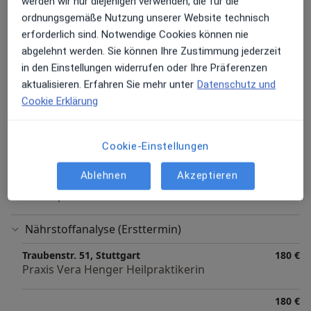
werden wir nur diejenigen verwenden, die für die
ordnungsgemäße Nutzung unserer Website technisch
Blutentnahme
erforderlich sind. Notwendige Cookies können nie
abgelehnt werden. Sie können Ihre Zustimmung jederzeit
Traubenstr. 51, Stuttgart
Mehr erfahren
in den Einstellungen widerrufen oder Ihre Präferenzen
Praxis Vera Henger Heilpraktikerin
aktualisieren. Erfahren Sie mehr unter
Datenschutz und
Cookie Erklärung
Erstanamnese (Neupatient/in)
Traubenstr. 51, Stuttgart
180 €
Cookie-Einstellungen
Praxis Vera Henger Heilpraktikerin
Ablehnen
Akzeptieren
180 €
Videosprechstunde
Nährstoffanalyse (Ersttermin)
Traubenstr. 51, Stuttgart
180 €
Praxis Vera Henger Heilpraktikerin
180 €