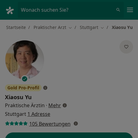
Ha
Wonach suchen Sie?
Startseite
Praktischer Arzt
Stuttgart
Xiaosu Yu
Stadt ändern
Stadt ändern
Gold Pro-Profil
Xiaosu Yu
über Spezialisierungen
Praktische Ärztin
·
Mehr
Stuttgart
1 Adresse
105 Bewertungen