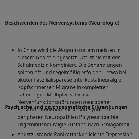
Beschwerden des Nervensystems (Neurologie)
In China wird die Akupunktur am meisten in
diesem Gebiet eingesetzt. Oft ist sie mit der
Schulmedizin kombiniert. Die Behandlungen
sollten oft und regelmäßig erfolgen – etwa bei:
akuter Faszilialisparese Interkostalneuralgie
Kopfschmerzen Migräne inkompletten
Lähmungen Multipler Sklerose
Nervenfunktionsstörungen neurogener
Psychische und psychosomatische Erkrankungen
Blasenfehlfunktion Parkinson-Syndrom
peripheren Neuropathien Polyneuropathie
Trigeminusneuralgie Zustand nach Schlaganfall
Angstzustände Panikattacken leichte Depression