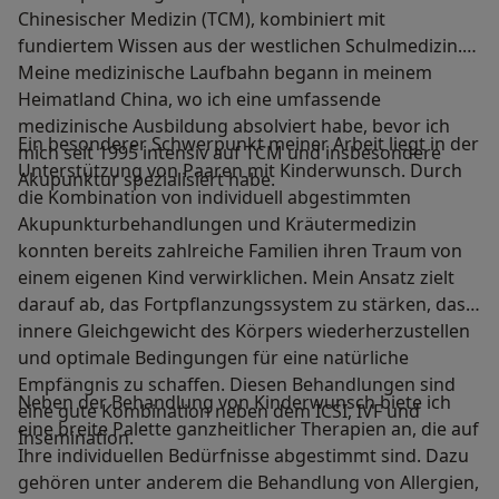
Chinesischer Medizin (TCM), kombiniert mit
fundiertem Wissen aus der westlichen Schulmedizin.
Meine medizinische Laufbahn begann in meinem
Heimatland China, wo ich eine umfassende
medizinische Ausbildung absolviert habe, bevor ich
Ein besonderer Schwerpunkt meiner Arbeit liegt in der
mich seit 1995 intensiv auf TCM und insbesondere
Unterstützung von Paaren mit Kinderwunsch. Durch
Akupunktur spezialisiert habe.
die Kombination von individuell abgestimmten
Akupunkturbehandlungen und Kräutermedizin
konnten bereits zahlreiche Familien ihren Traum von
einem eigenen Kind verwirklichen. Mein Ansatz zielt
darauf ab, das Fortpflanzungssystem zu stärken, das
innere Gleichgewicht des Körpers wiederherzustellen
und optimale Bedingungen für eine natürliche
Empfängnis zu schaffen. Diesen Behandlungen sind
Neben der Behandlung von Kinderwunsch biete ich
eine gute Kombination neben dem ICSI, IVF und
eine breite Palette ganzheitlicher Therapien an, die auf
Insemination.
Ihre individuellen Bedürfnisse abgestimmt sind. Dazu
gehören unter anderem die Behandlung von Allergien,