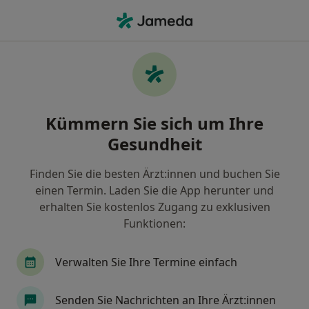
Ha
Zahnarzt • Hürth, Nordrhein-Westfalen
Filter & Sortierung
Zu Google Maps
Zahnarzt in Hürth: Termin buchen mit
Kümmern Sie sich um Ihre
jameda
Gesundheit
Finden Sie Zahnärzte in Hürth und buchen Sie online
ohne zusätzliche Kosten.
Finden Sie die besten Ärzt:innen und buchen Sie
Wie wir die Suchergebnisse sortieren
einen Termin. Laden Sie die App herunter und
erhalten Sie kostenlos Zugang zu exklusiven
Funktionen:
Verwalten Sie Ihre Termine einfach
Senden Sie Nachrichten an Ihre Ärzt:innen