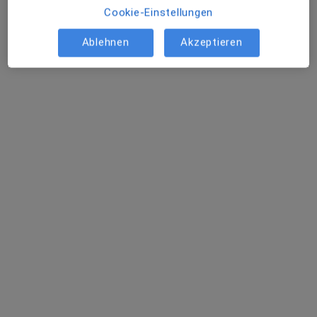
Cookie-Einstellungen
Ablehnen
Akzeptieren
Jörg Bültel
·
Mehr
Zahnarzt
16 Bewertungen
Matthiasstr. 6, Hürth
•
Zu Google Maps
Jörg Bültel und Maximilian Hölzer
Dieser Arzt bzw. diese Ärztin bietet keine Online-Terminbuchung an diesem Standort an.
Terminanfrage senden