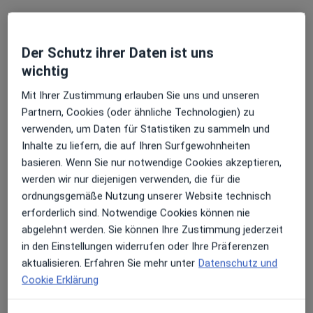
Der Schutz ihrer Daten ist uns
wichtig
Mit Ihrer Zustimmung erlauben Sie uns und unseren
Partnern, Cookies (oder ähnliche Technologien) zu
Dr. med. dent. Juliana Janssen
verwenden, um Daten für Statistiken zu sammeln und
·
Mehr
Zahnärztin
Inhalte zu liefern, die auf Ihren Surfgewohnheiten
1 Bewertung
basieren. Wenn Sie nur notwendige Cookies akzeptieren,
werden wir nur diejenigen verwenden, die für die
Zülpicher Str. 321, Köln
•
Zu Google Maps
ordnungsgemäße Nutzung unserer Website technisch
Zahnkinder Köln Dres. Kristin Briegleb und Juliana Janssen
erforderlich sind. Notwendige Cookies können nie
abgelehnt werden. Sie können Ihre Zustimmung jederzeit
Dieser Arzt bzw. diese Ärztin bietet keine Online-Terminbuchung an diesem Standort an.
in den Einstellungen widerrufen oder Ihre Präferenzen
Terminanfrage senden
aktualisieren. Erfahren Sie mehr unter
Datenschutz und
Cookie Erklärung