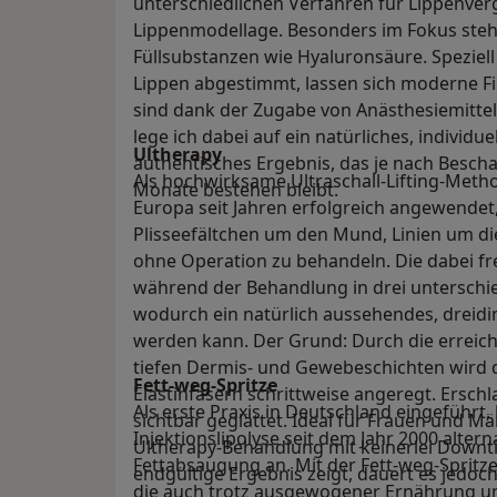
unterschiedlichen Verfahren für Lippenve
Lippenmodellage. Besonders im Fokus steh
Füllsubstanzen wie Hyaluronsäure. Speziel
Lippen abgestimmt, lassen sich moderne Fil
sind dank der Zugabe von Anästhesiemitte
lege ich dabei auf ein natürliches, individ
Ultherapy
authentisches Ergebnis, das je nach Bescha
Als hochwirksame Ultraschall-Lifting-Meth
Monate bestehen bleibt.
Europa seit Jahren erfolgreich angewendet,
Plisseefältchen um den Mund, Linien um die
ohne Operation zu behandeln. Die dabei fre
während der Behandlung in drei unterschi
wodurch ein natürlich aussehendes, dreidim
werden kann. Der Grund: Durch die erreich
tiefen Dermis- und Gewebeschichten wird 
Fett-weg-Spritze
Elastinfasern schrittweise angeregt. Erschl
Als erste Praxis in Deutschland eingeführt,
sichtbar geglättet. Ideal für Frauen und Män
Injektionslipolyse seit dem Jahr 2000 alter
Ultherapy-Behandlung mit keinerlei Downti
Fettabsaugung an. Mit der Fett-weg-Spritze
endgültige Ergebnis zeigt, dauert es jedoc
die auch trotz ausgewogener Ernährung un