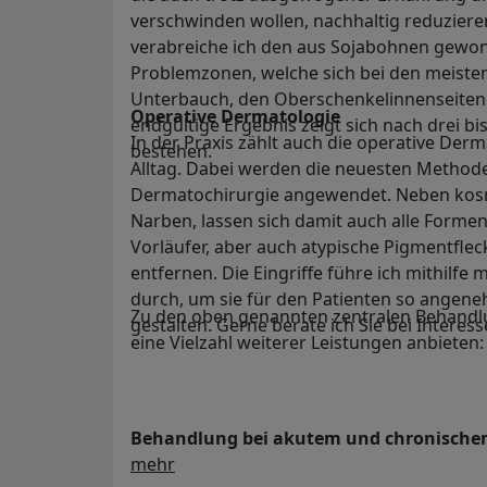
verschwinden wollen, nachhaltig reduzieren
verabreiche ich den aus Sojabohnen gewonn
Problemzonen, welche sich bei den meiste
Unterbauch, den Oberschenkelinnenseiten
Operative Dermatologie
endgültige Ergebnis zeigt sich nach drei b
In der Praxis zählt auch die operative Der
bestehen.
Alltag. Dabei werden die neuesten Method
Dermatochirurgie angewendet. Neben kosme
Narben, lassen sich damit auch alle Forme
Vorläufer, aber auch atypische Pigmentfl
entfernen. Die Eingriffe führe ich mithilfe
durch, um sie für den Patienten so angen
Zu den oben genannten zentralen Behand
gestalten. Gerne berate ich Sie bei Interess
eine Vielzahl weiterer Leistungen anbieten:
Behandlung bei akutem und chronische
Über mich
mehr