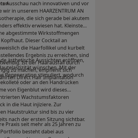
uten.
tets Ausschau nach innovativen und vor
die wir in unserem HAARZENTRUM AN
otherapie, die sich gerade bei akutem
ders effektiv erwiesen hat. Kleinste
ome abgestimmte Wirkstoffmengen
ie Kopfhaut. Dieser Cocktail an
weislich die Haarfollikel und kurbelt
tellendes Ergebnis zu erreichen, sind
de ästhetische Aussichten eröffnen,
twendig. Ist der Haarausfall durch
Hautelastizität wünschen. Mit der
ngig zu machen, empfiehlt sich
e Regeneration stimuliert, wodurch
ährten Direct Hair Implantation
 Dekolleté oder an den Handrücken
me von Eigenblut wird dieses
zentrierten Wachstumsfaktoren
 in die Haut injiziere. Zur
n Hautstruktur sind bis zu vier
its nach der ersten Sitzung sichtbar.
e Praxis seit mehr als 25 Jahren zu
Portfolio besteht dabei aus