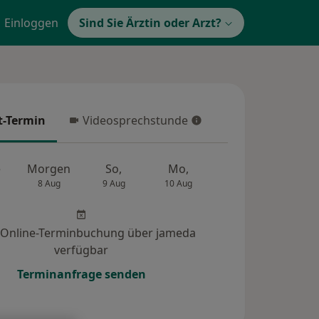
Einloggen
Sind Sie Ärztin oder Arzt?
t-Termin
Videosprechstunde
-Termin
Videosprechstunde
e
Morgen
So,
Mo,
Di,
Mi,
8 Aug
9 Aug
10 Aug
11 Aug
12 Au
 Online-Terminbuchung über jameda
verfügbar
Terminanfrage senden