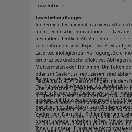
konzentriere:
Laserbehandlungen
Im Bereich der minimalinvasiven ästhetisc
mehr technische Innovationen ab. Gerade in
besonders deutlich. Als Vorreiter auf diese
zu erfahrenen Laser-Experten. Breit aufges
Lasertechnologien zur Verfügung. So ermög
ein präzises und sehr effektives Abtragen
Muttermalen oder Fibromen. Um Falten od
oder am Gesicht zu reduzieren, sind abh
Plasma-Lift gegen Schlupflider
Fläche bis zu fünf Behandlungen mit dem fr
Häufig ist es die Augenpartie, die darüber 
Unerwünschte Pigmentflecken können mit 
ausdrucksstark ein Gesicht wirkt. Der natü
hingegen erweiterte Blutgefäße (z. B. Coup
gepaart mit Umwelteinflüssen wie UV-St
der Beine) bestens behandeln zu können, f
beschleunigt den Abbau von Bindegewebs
oder den Neodym-YAG-Laser. Neben vorüb
Verlust von Elastizität. Schlupflider entsteh
eventuellen Krustenbildung ist die Laserbe
operativ wieder anheben ließen. Mit der i
verbunden. Bei ausgeprägten Befunden bedar
Ihnen in unserer Praxis eine nichtinvasive
Sitzungen im Abstand von zwei bis vier Wo