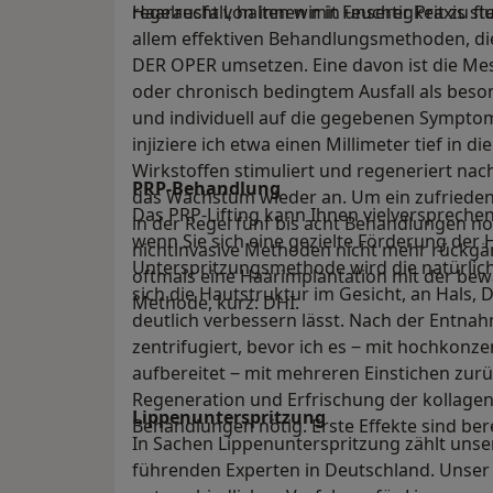
regelrecht von innen mit Feuchtigkeit zu fl
Haarausfall, halten wir in unserer Praxis s
allem effektiven Behandlungsmethoden, 
DER OPER umsetzen. Eine davon ist die Mes
oder chronisch bedingtem Ausfall als beson
und individuell auf die gegebenen Sympt
injiziere ich etwa einen Millimeter tief in d
Wirkstoffen stimuliert und regeneriert nach
PRP-Behandlung
das Wachstum wieder an. Um ein zufriedens
Das PRP-Lifting kann Ihnen vielversprechen
in der Regel fünf bis acht Behandlungen no
wenn Sie sich eine gezielte Förderung der 
nichtinvasive Methoden nicht mehr rückgä
Unterspritzungsmethode wird die natürlich
oftmals eine Haarimplantation mit der bew
sich die Hautstruktur im Gesicht, an Hals,
Methode, kurz: DHI.
deutlich verbessern lässt. Nach der Entnah
zentrifugiert, bevor ich es ‒ mit hochkon
aufbereitet ‒ mit mehreren Einstichen zurück
Regeneration und Erfrischung der kollagene
Lippenunterspritzung
Behandlungen nötig. Erste Effekte sind bere
In Sachen Lippenunterspritzung zählt unser
führenden Experten in Deutschland. Unser 