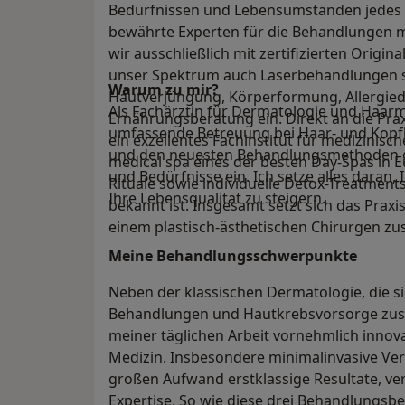
Bedürfnissen und Lebensumständen jedes ei
bewährte Experten für die Behandlungen mi
wir ausschließlich mit zertifizierten Origi
unser Spektrum auch Laserbehandlungen
Warum zu mir?
Hautverjüngung, Körperformung, Allergied
Als Fachärztin für Dermatologie und Haarme
Ernährungsberatung ein. Direkt an die Pra
umfassende Betreuung bei Haar- und Kopf
ein exzellentes Fachinstitut für medizinis
und den neuesten Behandlungsmethoden ge
medical spa eines der besten Day-Spas in E
und Bedürfnisse ein. Ich setze alles daran
Rituale sowie individuelle Detox-Treatme
Ihre Lebensqualität zu steigern.
bekannt ist. Insgesamt setzt sich das Prax
einem plastisch-ästhetischen Chirurgen z
Meine Behandlungs­schwerpunkte
Neben der klassischen Dermatologie, die si
Behandlungen und Hautkrebsvorsorge zus
meiner täglichen Arbeit vornehmlich innov
Medizin. Insbesondere minimalinvasive Ve
großen Aufwand erstklassige Resultate, ve
Expertise. So wie diese drei Behandlungsbe