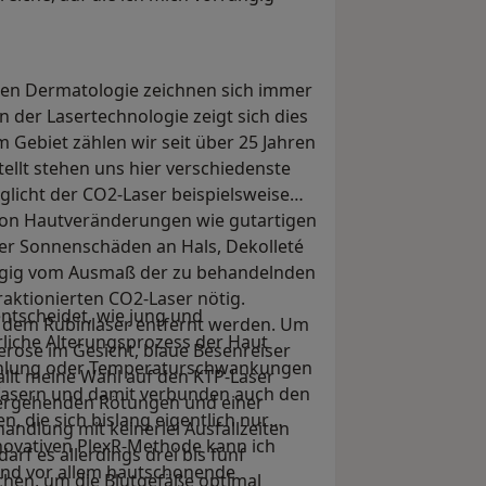
hen Dermatologie zeichnen sich immer
 der Lasertechnologie zeigt sich dies
m Gebiet zählen wir seit über 25 Jahren
tellt stehen uns hier verschiedenste
licht der CO2-Laser beispielsweise
 von Hautveränderungen wie gutartigen
er Sonnenschäden an Hals, Dekolleté
ängig vom Ausmaß der zu behandelnden
aktionierten CO2-Laser nötig.
entscheidet, wie jung und
dem Rubinlaser entfernt werden. Um
rliche Alterungsprozess der Haut
erose im Gesicht, blaue Besenreiser
rahlung oder Temperaturschwankungen
ällt meine Wahl auf den KTP-Laser
fasern und damit verbunden auch den
ergehenden Rötungen und einer
en, die sich bislang eigentlich nur
handlung mit keinerlei Ausfallzeiten
nnovativen PlexR-Methode kann ich
f es allerdings drei bis fünf
 und vor allem hautschonende
chen, um die Blutgefäße optimal