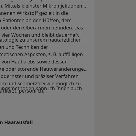
. Mittels kleinster Mikroinjektionen
enen Wirkstoff gezielt in die
n Patienten an den Hüften, dem
 oder den Oberarmen befinden. Das
is vier Wochen und bleibt dauerhaft
matologie zu unserem hautärztlichen
en und Techniken der
tischen Aspekten, z. B. auffälligen
n von Hautkrebs sowie dessen
ecke oder störende Hautveränderungen
 modernster und präziser Verfahren
ehm und schmerzfrei wie möglich zu
lungsmethoden kann ich Ihnen auch
e hierzu persönlich.
m Haarausfall