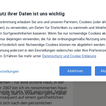
tz ihrer Daten ist uns wichtig
Zustimmung erlauben Sie uns und unseren Partnern, Cookies (oder äh
ärztin für Dermatologie biete ich
en) zu verwenden, um Daten für Statistiken zu sammeln und Inhalte 
r viele dermatologische, ästhetische
ren Surfgewohnheiten basieren. Wenn Sie nur notwendige Cookies ak
 nur diejenigen verwenden, die für die ordnungsgemäße Nutzung uns
erforderlich sind. Notwendige Cookies können nie abgelehnt werden.
mmung jederzeit in den Einstellungen widerrufen oder Ihre Präferenz
e vielen inneren und äußeren
en. Erfahren Sie mehr unter
Datenschutz und Cookie Erklärung
fasst zum einen die Behandlung
stütze ich Sie aber auch mit meiner
satz modernster Technologien und
Ablehnen
Ak
nstellungen
utstruktur zu optimieren und
nen ‒ für eine schöne Haut, in der
r 2007 bin ich im renommierten Haut-
urde im Jahr 1995 gegründet. Seither
tätig, das ich Ihnen nun gerne näher
onsequent auf einem ganzheitlichen
 sich nach den persönlichen