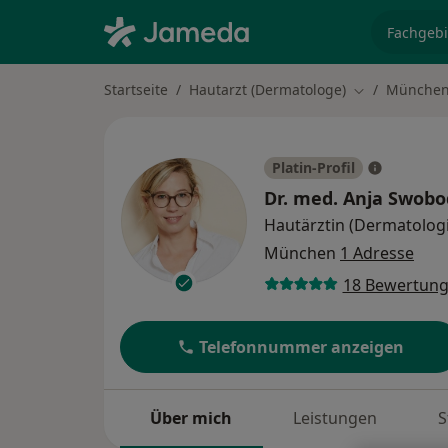
Fachgebi
Startseite
Hautarzt (Dermatologe)
Münche
Stadt ändern
Platin-Profil
Dr. med.
Anja Swobo
Hautärztin (Dermatolog
München
1 Adresse
18 Bewertun
Telefonnummer anzeigen
Über mich
Leistungen
S