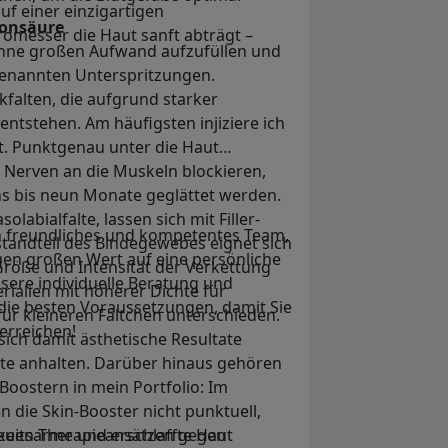
uf einer einzigartigen
ronsäure
romesser die Haut sanft abträgt –
ohne großen Aufwand aufzufüllen und
genannten Unterspritzungen.
falten, die aufgrund starker
tstehen. Am häufigsten injiziere ich
t. Punktgenau unter die Haut
r Nerven an die Muskeln blockieren,
s bis neun Monate geglättet werden.
olabialfalte, lassen sich mit Filler-
in freundliches und kompetentes Team,
estandteil des Bindegewebes eignet sich
gen großen Wert auf eine persönliche
Größe und Intensität der Verkettung
sere individuelle Beratung und
ialien mit höherer Dichte für
 die besten Voraussetzungen, damit Sie
ür kleineren Fältchen unterschieden.
erreichen!
sich damit ästhetische Resultate
nate anhalten. Darüber hinaus gehören
oostern in mein Portfolio: Im
 die Skin-Booster nicht punktuell,
gkeitsarme und erschlaffte Haut
neuen Therapieansätzen gegen