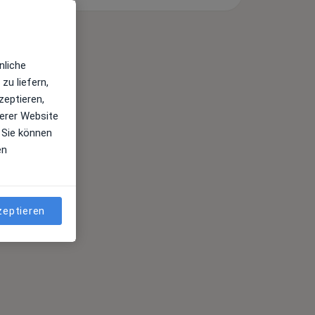
nliche
zu liefern,
zeptieren,
erer Website
 Sie können
en
zeptieren