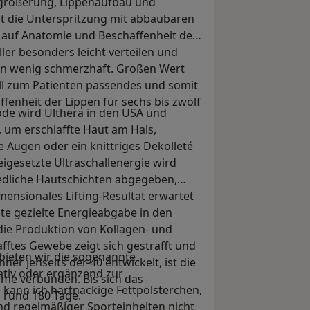
rgrößerung, Lippenaufbau und
t die Unterspritzung mit abbaubaren
l auf Anatomie und Beschaffenheit der
ler besonders leicht verteilen und
ln wenig schmerzhaft. Großen Wert
uell zum Patienten passendes und somit
ffenheit der Lippen für sechs bis zwölf
ode wird Ulthera in den USA und
 um erschlaffte Haut am Hals,
 Augen oder ein knittriges Dekolleté
igesetzte Ultraschallenergie wird
edliche Hautschichten abgegeben,
ensionales Lifting-Resultat erwartet
te gezielte Energieabgabe in den
die Produktion von Kollagen- und
afftes Gewebe zeigt sich gestrafft und
 bieten wir die sogenannte
ner jenseits der 40 entwickelt, ist die
nativ oder ergänzend zur
me verbunden. Bis sich das
 kann ich hartnäckige Fettpölsterchen,
h rund 180 Tage.
d regelmäßiger Sporteinheiten nicht