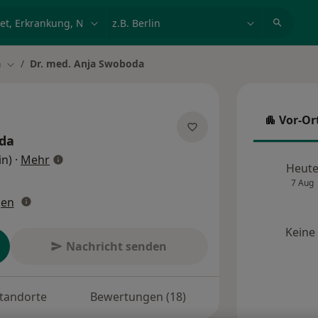
et, Erkrankung, Name
z.B. Berlin
n
Dr. med. Anja Swoboda
Stadt ändern
Vor-Or
Vor-Ort
da
über Spezialisierungen
in)
·
Mehr
Heut
7 Aug
gen
Keine
Nachricht senden
tandorte
Bewertungen (18)