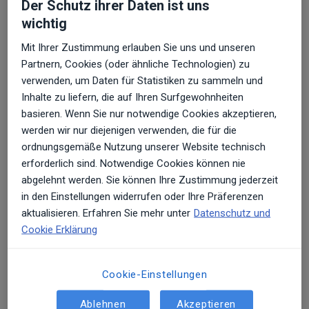
finden Laboruntersuchungen statt (Blut: z.B. IgG4-
Der Schutz ihrer Daten ist uns
wichtig
Unverträglichkeitsüberprüfung, Zonulin. Stuhl:
Zustand der Darmschleimhaut, Enzymtätigkeit,
Mit Ihrer Zustimmung erlauben Sie uns und unseren
Verdauungsleistung sowie Zustand der Darmflora
Partnern, Cookies (oder ähnliche Technologien) zu
zur Vorverwertung der Nahrung). Zum anderen
verwenden, um Daten für Statistiken zu sammeln und
werden aber auch kinesiologische Untersuchungen
Inhalte zu liefern, die auf Ihren Surfgewohnheiten
basieren. Wenn Sie nur notwendige Cookies akzeptieren,
durchgeführt, die via Muskeltest prüfen, welche
werden wir nur diejenigen verwenden, die für die
Nahrungsmittel blockieren, d.h. in einen
ordnungsgemäße Nutzung unserer Website technisch
überaktiven Zustand versetzen, oder schwächen.
erforderlich sind. Notwendige Cookies können nie
Körperliche Untersuchungen sowie die gründliche
abgelehnt werden. Sie können Ihre Zustimmung jederzeit
Anamnese ergänzen das Bild.
in den Einstellungen widerrufen oder Ihre Präferenzen
aktualisieren. Erfahren Sie mehr unter
Datenschutz und
Gerade bei Patienten, die unter chronischen
Cookie Erklärung
Erkrankungen, wie Rheuma,
Schuppenflechte
,
Morbus Crohn
,
Hashimoto
oder
Cookie-Einstellungen
Neurodermitis
leiden, aber auch bei Allergikern - um
nur einige wenige Beispiele aus dem
Ablehnen
Akzeptieren