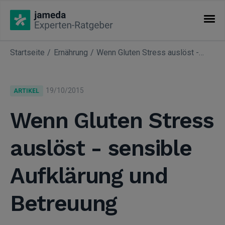
Startseite
Ernährung
Wenn Gluten Stress auslöst - sensible Aufklärung und Betreuung
KATEGORIEN
Artikel
19/10/2015
ARTIKEL
Fachgebiete
Wenn Gluten Stress
auslöst - sensible
Aufklärung und
Betreuung