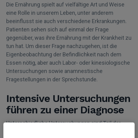
Die Ernährung spielt auf vielfältige Art und Weise
eine Rolle in unserem Leben, unter anderem
beeinflusst sie auch verschiedene Erkrankungen.
Patienten sehen sich auf einmal der Frage
gegenüber, was ihre Ernährung mit der Krankheit zu
tun hat. Um dieser Frage nachzugehen, ist die
Eigenbeobachtung der Befindlichkeit nach dem
Essen nötig, aber auch Labor- oder kinesiologische
Untersuchungen sowie anamnestische
Fragestellungen in der Sprechstunde.
Intensive Untersuchungen
führen zu einer Diagnose
Unterschiedliche Untersuchungen sind Teil der
diagnostischen Vorgehensweise. Zum einen