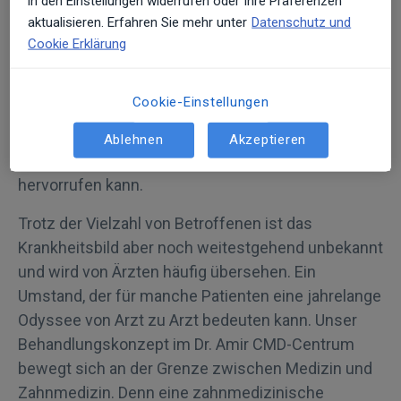
in den Einstellungen widerrufen oder Ihre Präferenzen
die Craniomandibuläre Dysfunktion und geht auf
aktualisieren. Erfahren Sie mehr unter
Datenschutz und
eine Fehlstellung des Kiefergelenks zurück.
Cookie Erklärung
Schätzungsweise sieben Millionen Menschen in
Deutschland leiden unter dieser Fehlregulation, die
Cookie-Einstellungen
Symptome im ganzen Körper wie Kieferknacken,
Bewegungseinschränkungen, Kopfschmerzen,
Ablehnen
Akzeptieren
Schwindel, Tinnitus oder Sehstörungen
hervorrufen kann.
Trotz der Vielzahl von Betroffenen ist das
Krankheitsbild aber noch weitestgehend unbekannt
und wird von Ärzten häufig übersehen. Ein
Umstand, der für manche Patienten eine jahrelange
Odyssee von Arzt zu Arzt bedeuten kann. Unser
Behandlungskonzept im Dr. Amir CMD-Centrum
bewegt sich an der Grenze zwischen Medizin und
Zahnmedizin. Denn eine zahnmedizinische