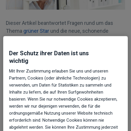
Dieser Artikel beantwortet Fragen rund um das
Thema
grüner Star
und die neue, schonende
Behandlungsmöglichkeit mittels Selektiver Laser
Trabekuloplastik (SLT).
Der Schutz ihrer Daten ist uns
wichtig
Wie äußert sich der Grüne
Mit Ihrer Zustimmung erlauben Sie uns und unseren
Star?
Partnern, Cookies (oder ähnliche Technologien) zu
verwenden, um Daten für Statistiken zu sammeln und
Beim grünen Star (Glaukom) kommt es zu einer
Inhalte zu liefern, die auf Ihren Surfgewohnheiten
fortschreitenden Schädigung des Sehnervs, die
basieren. Wenn Sie nur notwendige Cookies akzeptieren,
unerkannt sogar bis zur Erblindung führen kann. Zu
werden wir nur diejenigen verwenden, die für die
dieser Beeinträchtigung kommt es durch eine
ordnungsgemäße Nutzung unserer Website technisch
Zirkulationsstörung des Kammerwassers des
erforderlich sind. Notwendige Cookies können nie
abgelehnt werden. Sie können Ihre Zustimmung jederzeit
Auges - es kommt zu einem Druckanstieg im Auge