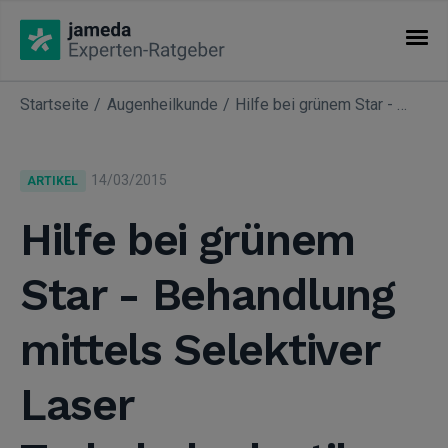
Startseite
Augenheilkunde
Hilfe bei grünem Star - Behandlung mittels Selektiver Laser Trabekuloplastik
KATEGORIEN
Artikel
14/03/2015
ARTIKEL
Fachgebiete
Hilfe bei grünem
Star - Behandlung
mittels Selektiver
Laser