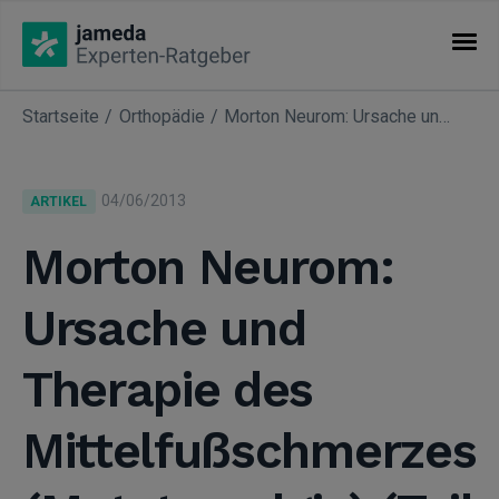
Startseite
Orthopädie
Morton Neurom: Ursache und Therapie des Mittelfußschmerzes (Metatarsalgie) (Teil 1)
KATEGORIEN
Artikel
04/06/2013
ARTIKEL
Fachgebiete
Morton Neurom:
Ursache und
Therapie des
Mittelfußschmerzes