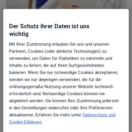
Der Schutz ihrer Daten ist uns
wichtig
Mit Ihrer Zustimmung erlauben Sie uns und unseren
Das Morton Neurom ist eine spezielle
Partnern, Cookies (oder ähnliche Technologien) zu
Vorfußerkrankung, die mit einem geschwollenen
verwenden, um Daten für Statistiken zu sammeln und
und entzündeten Nerv im Fuß einhergeht. Der
Inhalte zu liefern, die auf Ihren Surfgewohnheiten
Begriff Neurom steht allgemein für eine gutartige
basieren. Wenn Sie nur notwendige Cookies akzeptieren,
Nervenschwellung (Neurom). Der Nerv im Vorfuß
werden wir nur diejenigen verwenden, die für die
wird durch spezifische Überlastungen gereizt und
ordnungsgemäße Nutzung unserer Website technisch
erforderlich sind. Notwendige Cookies können nie
schwillt an. Stechende Fußschmerzen
abgelehnt werden. Sie können Ihre Zustimmung jederzeit
(Metatarsalgie) und Taubheit meist im Bereich der
in den Einstellungen widerrufen oder Ihre Präferenzen
3. und 4. Zehe sind die Folge.
aktualisieren. Erfahren Sie mehr unter
Datenschutz und
Cookie Erklärung
Wer leidet unter dem Morton Neurom oder
Metatarsalgie?