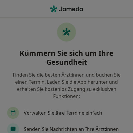
Ha
Arthrose • Nürnberg, Bayern
Filter & Sortierung
• 1
Zu Google Map
Arthrose, Nürnberg
Kümmern Sie sich um Ihre
Wie wir die Suchergebnisse sortieren
Gesundheit
Finden Sie die besten Ärzt:innen und buchen Sie
Nach welchem Fachgebiet suchen Sie?
einen Termin. Laden Sie die App herunter und
Radiologe
Orthopäde & Unfallchirurg
Hei
erhalten Sie kostenlos Zugang zu exklusiven
Funktionen:
Verwalten Sie Ihre Termine einfach
Senden Sie Nachrichten an Ihre Ärzt:innen