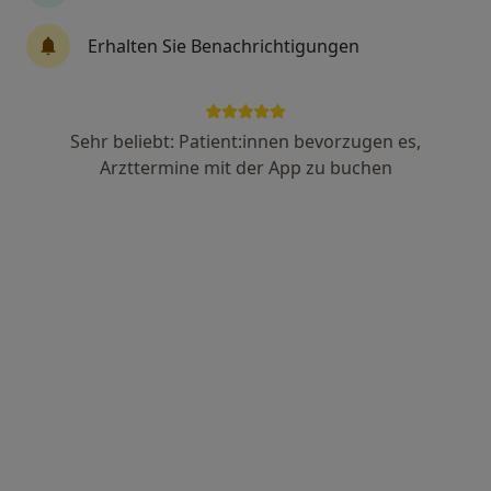
Erhalten Sie Benachrichtigungen
Tanja Dietz
·
Mehr
Heilpraktikerin, Osteopathin
156 Bewertungen
Sehr beliebt: Patient:innen bevorzugen es,
Arzttermine mit der App zu buchen
Zu Google
Großreuther Strasse 87, Nürnberg
•
Maps
Naturheilpraxis Tanja Dietz Nürnberg
Dieser Arzt bzw. diese Ärztin bietet keine Online-Terminbuchung an diesem Standort an.
Terminanfrage senden