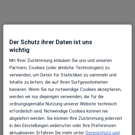
Der Schutz ihrer Daten ist uns
Priv.-Doz. Dr. med. Jonas Gehr
wichtig
·
Mehr
Orthopäde & Unfallchirurg, Allgemeinchirurg, D-Arzt
173 Bewertungen
Mit Ihrer Zustimmung erlauben Sie uns und unseren
Partnern, Cookies (oder ähnliche Technologien) zu
verwenden, um Daten für Statistiken zu sammeln und
Südwestpark 63, Nürnberg
•
Zu Google Maps
Inhalte zu liefern, die auf Ihren Surfgewohnheiten
Orthopädische Privatpraxis PD Dr. med. Jonas Gehr Facharzt für Allg. Chirurgie
basieren. Wenn Sie nur notwendige Cookies akzeptieren,
Privatpraxis
werden wir nur diejenigen verwenden, die für die
Dieser Arzt bzw. diese Ärztin bietet keine Online-Terminbuchung an diesem Standort an.
ordnungsgemäße Nutzung unserer Website technisch
erforderlich sind. Notwendige Cookies können nie
Terminanfrage senden
abgelehnt werden. Sie können Ihre Zustimmung jederzeit
in den Einstellungen widerrufen oder Ihre Präferenzen
aktualisieren. Erfahren Sie mehr unter
Datenschutz und