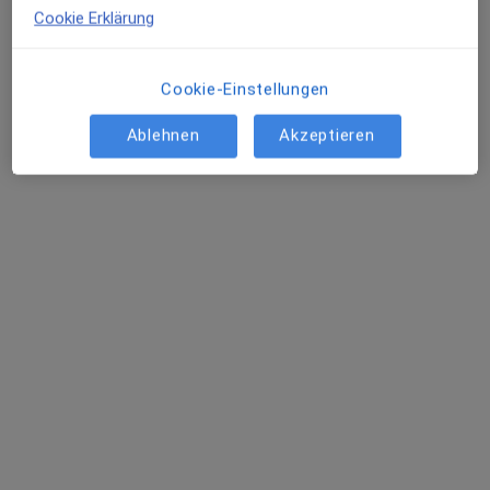
Cookie Erklärung
Cookie-Einstellungen
Ablehnen
Akzeptieren
Dr. med. Alexander Aplas
·
Mehr
Radiologe, Nuklearmediziner
Adresse 1
Adresse 2
Görlitzer Str. 28, Nürnberg
•
Zu Google Maps
Radiologis Nürnberg Dr.med. Friedrich Meer
Dieser Arzt bzw. diese Ärztin bietet keine Online-Terminbuchung an diesem Standort an.
Terminanfrage senden