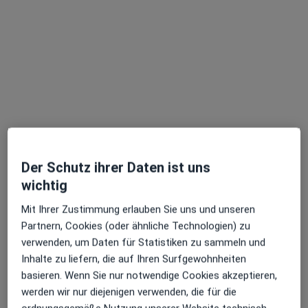
Dr. med. Rayfa Chaieb
·
Mehr
Hautärztin (Dermatologin), Allergologin
43 Bewertungen
Der Schutz ihrer Daten ist uns
wichtig
Vorstadt 2, Oberursel
•
Zu Google Maps
Mit Ihrer Zustimmung erlauben Sie uns und unseren
Hautarztpraxis Laserzentrum Dr. Rayfa Chaieb & Kollegen Fachärztin für Dermatologie
Partnern, Cookies (oder ähnliche Technologien) zu
Privatpraxis
verwenden, um Daten für Statistiken zu sammeln und
Dieser Arzt bzw. diese Ärztin bietet keine Online-Terminbuchung an diesem Standort an.
Inhalte zu liefern, die auf Ihren Surfgewohnheiten
basieren. Wenn Sie nur notwendige Cookies akzeptieren,
Terminanfrage senden
werden wir nur diejenigen verwenden, die für die