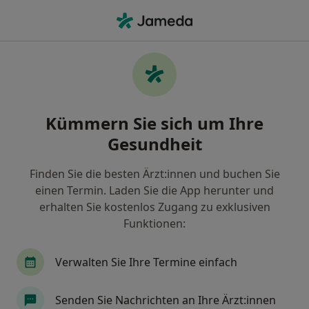
Ha
Augenfalten • Bad Homburg, Hessen
Filter & Sortierung
• 1
Zu Google Map
Augenfalten, Bad Homburg
Kümmern Sie sich um Ihre
Wie wir die Suchergebnisse sortieren
Gesundheit
Finden Sie die besten Ärzt:innen und buchen Sie
Nach welchem Fachgebiet suchen Sie?
einen Termin. Laden Sie die App herunter und
Hautarzt (Dermatologe)
Plastischer & Ästheti
erhalten Sie kostenlos Zugang zu exklusiven
Funktionen:
Verwalten Sie Ihre Termine einfach
Senden Sie Nachrichten an Ihre Ärzt:innen