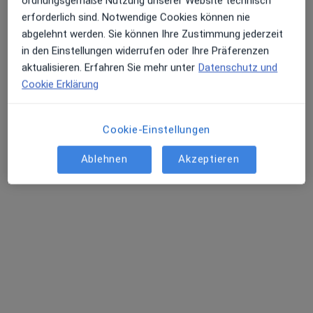
ordnungsgemäße Nutzung unserer Website technisch
erforderlich sind. Notwendige Cookies können nie
abgelehnt werden. Sie können Ihre Zustimmung jederzeit
in den Einstellungen widerrufen oder Ihre Präferenzen
aktualisieren. Erfahren Sie mehr unter
Datenschutz und
Cookie Erklärung
Cookie-Einstellungen
Kirsten Küppers
Hautärztin (Dermatologin)
Ablehnen
Akzeptieren
103 Bewertungen
Zu Google
Am Houiller Platz 4 c, Friedrichsdorf
•
Maps
DermaCheck Kirsten Küppers Fachärztin für Dermatologie
Dieser Arzt bzw. diese Ärztin bietet keine Online-Terminbuchung an diesem Standort an.
Terminanfrage senden