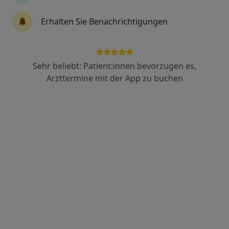
Erhalten Sie Benachrichtigungen
Anzeige
Andrea Klett
Sehr beliebt: Patient:innen bevorzugen es,
·
Mehr
Heilpraktikerin
Arzttermine mit der App zu buchen
20 Bewertungen
Gumbertstr. 137, Düsseldorf
•
Zu Google Maps
Naturheilpraxis Andrea Klett Heilpraktikerin
Privatpraxis
Dieser Arzt bzw. diese Ärztin bietet keine Online-Terminbuchung an diesem Standort an.
Terminanfrage senden