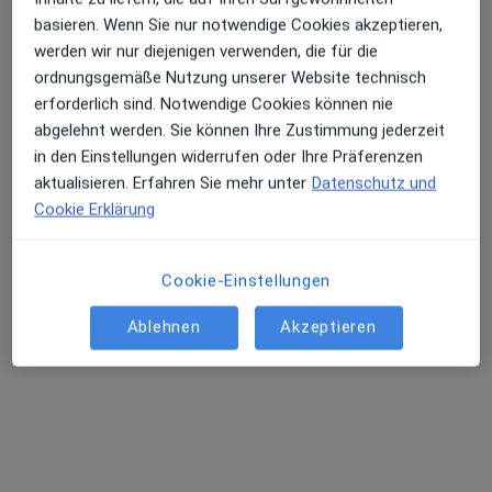
Terminanfrage senden
basieren. Wenn Sie nur notwendige Cookies akzeptieren,
werden wir nur diejenigen verwenden, die für die
ordnungsgemäße Nutzung unserer Website technisch
erforderlich sind. Notwendige Cookies können nie
abgelehnt werden. Sie können Ihre Zustimmung jederzeit
in den Einstellungen widerrufen oder Ihre Präferenzen
aktualisieren. Erfahren Sie mehr unter
Datenschutz und
Cookie Erklärung
Hansa Susanne Breidenbach-Klose
Cookie-Einstellungen
·
Mehr
Heilpraktikerin
27 Bewertungen
Ablehnen
Akzeptieren
Adresse 1
Adresse 2
Neumarktstraße 46, Wuppertal
•
Zu Google Maps
Naturheilzentrum Breidenbach