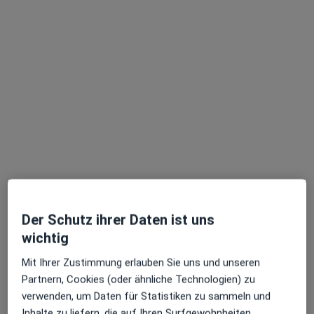
Salvador Sánchez Garcia
·
Mehr
Heilpraktiker
89 Bewertungen
Adresse
Videosprechstunde
Der Schutz ihrer Daten ist uns
wichtig
Bergstr. 5, Remscheid
•
Zu Google Maps
Mit Ihrer Zustimmung erlauben Sie uns und unseren
Praxis Salvador Sanchez Heilpraktiker
Partnern, Cookies (oder ähnliche Technologien) zu
Dieser Arzt bzw. diese Ärztin bietet keine Online-Terminbuchung an diesem Standort an.
verwenden, um Daten für Statistiken zu sammeln und
Inhalte zu liefern, die auf Ihren Surfgewohnheiten