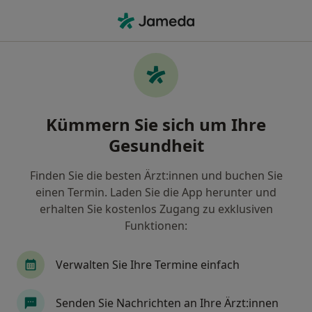
Ha
Migräne • Remscheid, Nordrhein-Westfalen
Filter & Sortierung
• 1
Zu Google Map
Migräne, Remscheid
Kümmern Sie sich um Ihre
Wie wir die Suchergebnisse sortieren
Gesundheit
Finden Sie die besten Ärzt:innen und buchen Sie
Nach welchem Fachgebiet suchen Sie?
einen Termin. Laden Sie die App herunter und
Heilpraktiker
Allgemeinmediziner
Neurol
erhalten Sie kostenlos Zugang zu exklusiven
Funktionen:
Verwalten Sie Ihre Termine einfach
Senden Sie Nachrichten an Ihre Ärzt:innen