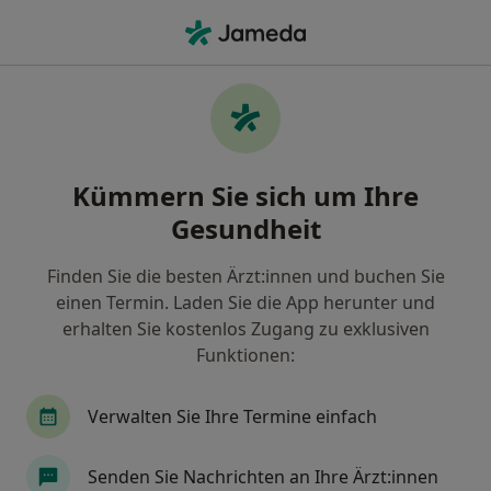
Ha
Schlafapnoe • Mülheim an der Ruhr, Nordrhein-Westfalen
Filter & Sortierung
• 1
Zu Google Map
Schlafapnoe, Mülheim an der Ruhr
Kümmern Sie sich um Ihre
Wie wir die Suchergebnisse sortieren
Gesundheit
Finden Sie die besten Ärzt:innen und buchen Sie
Nach welchem Fachgebiet suchen Sie?
einen Termin. Laden Sie die App herunter und
Zahnarzt
Internist
Kardiologe
Allge
erhalten Sie kostenlos Zugang zu exklusiven
Funktionen:
Verwalten Sie Ihre Termine einfach
Senden Sie Nachrichten an Ihre Ärzt:innen