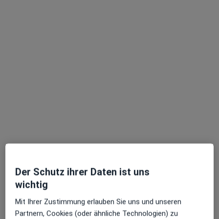
Dr. med. dent. Maximilian Strickhausen
·
Mehr
Zahnarzt
80 Bewertungen
Wallstr. 3, Mülheim an der Ruhr
•
Zu Google Maps
Zahnarztpraxis Dr. Maximilian Strickhausen Zahnarzt
Dieser Arzt bzw. diese Ärztin bietet keine Online-Terminbuchung an diesem Standort an.
Terminanfrage senden
Der Schutz ihrer Daten ist uns
wichtig
Mit Ihrer Zustimmung erlauben Sie uns und unseren
Partnern, Cookies (oder ähnliche Technologien) zu