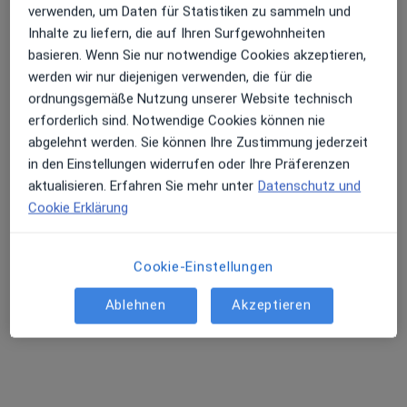
verwenden, um Daten für Statistiken zu sammeln und
Inhalte zu liefern, die auf Ihren Surfgewohnheiten
basieren. Wenn Sie nur notwendige Cookies akzeptieren,
werden wir nur diejenigen verwenden, die für die
Dr. med. dent. M.Sc. Roland Althoff
ordnungsgemäße Nutzung unserer Website technisch
·
Mehr
Zahnarzt
erforderlich sind. Notwendige Cookies können nie
149 Bewertungen
abgelehnt werden. Sie können Ihre Zustimmung jederzeit
in den Einstellungen widerrufen oder Ihre Präferenzen
Zu Google
aktualisieren. Erfahren Sie mehr unter
Datenschutz und
Friedenstr. 2 a, Mülheim an der Ruhr
•
Maps
Cookie Erklärung
Zahnarztpraxis Oppspring Dres. Hildebrand, Althoff & Partner
Dieser Arzt bzw. diese Ärztin bietet keine Online-Terminbuchung an diesem Standort an.
Cookie-Einstellungen
Terminanfrage senden
Ablehnen
Akzeptieren