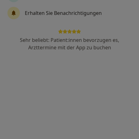
Erhalten Sie Benachrichtigungen
Nicolas Wild
Urologe
21 Bewertungen
Sehr beliebt: Patient:innen bevorzugen es,
Arzttermine mit der App zu buchen
Zu Google
Dr-Kurt-Schumacher-Str 19, Nürnberg
•
Maps
MVZ Martha-Maria Praxis Urologie Nürnberg
Dieser Arzt bzw. diese Ärztin bietet keine Online-Terminbuchung an diesem Standort an.
Terminanfrage senden