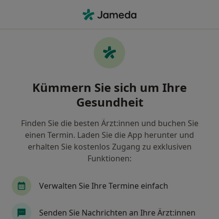
Ha
Vorhautverengung • Nürnberg, Bayern
Filter & Sortierung
• 1
Zu Google Map
Vorhautverengung, Nürnberg
Kümmern Sie sich um Ihre
Wie wir die Suchergebnisse sortieren
Gesundheit
Finden Sie die besten Ärzt:innen und buchen Sie
Nach welchem Fachgebiet suchen Sie?
einen Termin. Laden Sie die App herunter und
Urologe
Onkologe
Prostatazentrum
erhalten Sie kostenlos Zugang zu exklusiven
Funktionen:
Verwalten Sie Ihre Termine einfach
Senden Sie Nachrichten an Ihre Ärzt:innen