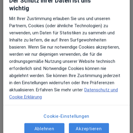
Der Schutz ihrer Daten ist uns
wichtig
Mit Ihrer Zustimmung erlauben Sie uns und unseren
Partnern, Cookies (oder ähnliche Technologien) zu
Stephan Helmus
verwenden, um Daten für Statistiken zu sammeln und
Urologe, Onkologe
Inhalte zu liefern, die auf Ihren Surfgewohnheiten
460 Bewertungen
basieren. Wenn Sie nur notwendige Cookies akzeptieren,
werden wir nur diejenigen verwenden, die für die
ordnungsgemäße Nutzung unserer Website technisch
Glogauer Str. 15, Nürnberg
•
Zu Google Maps
erforderlich sind. Notwendige Cookies können nie
MVZ Martha-Maria Praxis für Urologie
abgelehnt werden. Sie können Ihre Zustimmung jederzeit
Dieser Arzt bzw. diese Ärztin bietet keine Online-Terminbuchung an diesem Standort an.
in den Einstellungen widerrufen oder Ihre Präferenzen
aktualisieren. Erfahren Sie mehr unter
Datenschutz und
Terminanfrage senden
Cookie Erklärung
Cookie-Einstellungen
Ablehnen
Akzeptieren