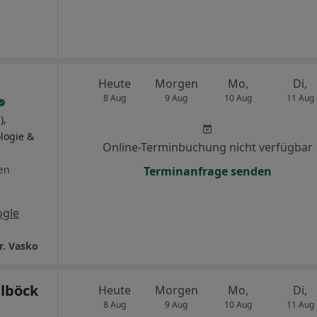
Heute
Morgen
Mo,
Di,
8 Aug
9 Aug
10 Aug
11 Aug
),
logie &
Online-Terminbuchung nicht verfügbar
en
Terminanfrage senden
ogle
Dr. Vasko
glböck
Heute
Morgen
Mo,
Di,
8 Aug
9 Aug
10 Aug
11 Aug