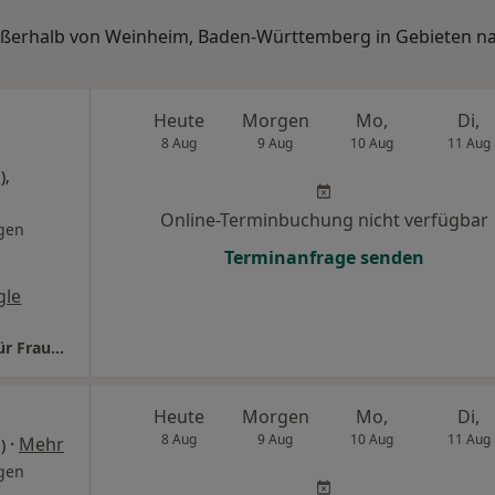
 außerhalb von Weinheim, Baden-Württemberg in Gebieten n
Heute
Morgen
Mo,
Di,
8 Aug
9 Aug
10 Aug
11 Aug
),
Online-Terminbuchung nicht verfügbar
gen
Terminanfrage senden
gle
Praxis Dr.med. Susanne Fischer Fachärztin für Frauenheilkunde und Geburtshilfe
Heute
Morgen
Mo,
Di,
8 Aug
9 Aug
10 Aug
11 Aug
·
Mehr
)
gen