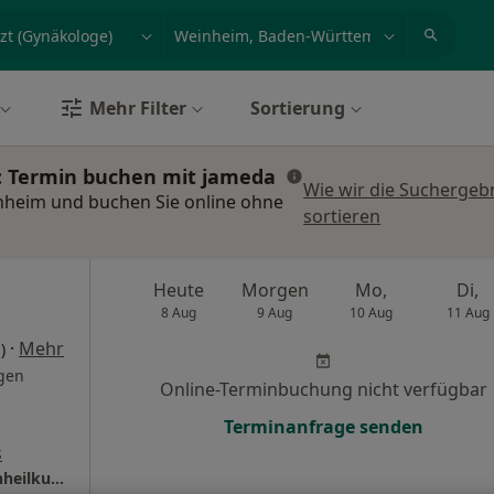
et, Erkrankung, Name
z.B. Berlin
Mehr Filter
Sortierung
: Termin buchen mit jameda
Wie wir die Suchergeb
inheim und buchen Sie online ohne
sortieren
Heute
Morgen
Mo,
Di,
8 Aug
9 Aug
10 Aug
11 Aug
·
Mehr
)
gen
Online-Terminbuchung nicht verfügbar
Terminanfrage senden
s
Praxis Albina Matthies Fachärztin für Frauenheilkunde und Geburtshilfe