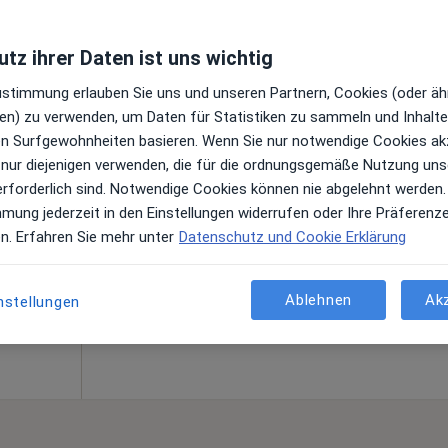
tz ihrer Daten ist uns wichtig
Zustimmung erlauben Sie uns und unseren Partnern, Cookies (oder äh
en) zu verwenden, um Daten für Statistiken zu sammeln und Inhalte 
eberth
Heute
Morgen
Mo,
Di,
ren Surfgewohnheiten basieren. Wenn Sie nur notwendige Cookies ak
8 Aug
9 Aug
10 Aug
11 Aug
 nur diejenigen verwenden, die für die ordnungsgemäße Nutzung uns
),
erforderlich sind. Notwendige Cookies können nie abgelehnt werden.
mmung jederzeit in den Einstellungen widerrufen oder Ihre Präferenz
Online-Terminbuchung nicht verfügbar
gen
en. Erfahren Sie mehr unter
Datenschutz und Cookie Erklärung
Terminanfrage senden
ogle
Ablehnen
Ak
nstellungen
Praxis Dr.med.Ingrid Geberth Fachärztin für Frauenheilkunde und Geburtshilfe