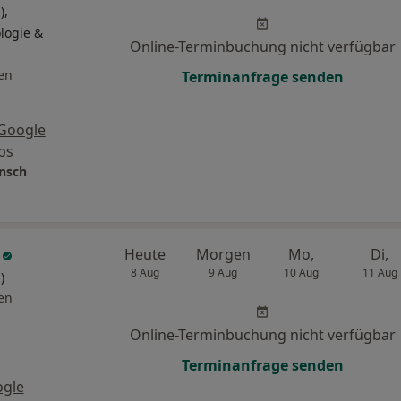
),
logie &
Online-Terminbuchung nicht verfügbar
en
Terminanfrage senden
Google
ps
nsch
n
Heute
Morgen
Mo,
Di,
8 Aug
9 Aug
10 Aug
11 Aug
)
en
Online-Terminbuchung nicht verfügbar
Terminanfrage senden
ogle