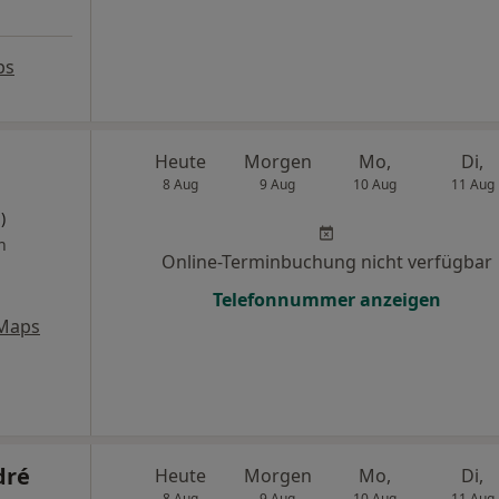
ps
Heute
Morgen
Mo,
Di,
8 Aug
9 Aug
10 Aug
11 Aug
)
n
Online-Terminbuchung nicht verfügbar
Telefonnummer anzeigen
 Maps
dré
Heute
Morgen
Mo,
Di,
8 Aug
9 Aug
10 Aug
11 Aug