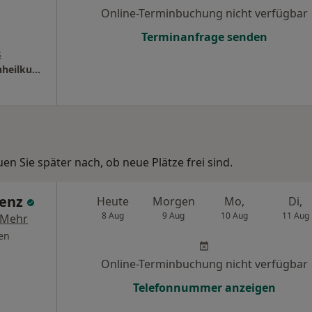
Online-Terminbuchung nicht verfügbar
Terminanfrage senden
s
Praxis Albina Matthies Fachärztin für Frauenheilkunde und Geburtshilfe
n Sie später nach, ob neue Plätze frei sind.
Lenz
Heute
Morgen
Mo,
Di,
8 Aug
9 Aug
10 Aug
11 Aug
Mehr
en
Online-Terminbuchung nicht verfügbar
Telefonnummer anzeigen