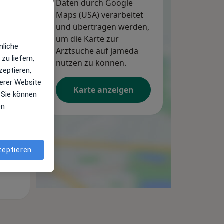
Daten durch Google
Maps (USA) verarbeitet
und übertragen werden,
um die Karte zur
nliche
Arztsuche auf jameda
zu liefern,
Mi,
Do,
Fr,
nutzen zu können.
zeptieren,
12 Aug
13 Aug
14 Aug
erer Website
Karte anzeigen
 Sie können
en
zeptieren