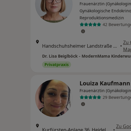
Frauenärztin (Gynäkologin
Gynäkologische Endokrino
Reproduktionsmedizin
42 Bewertung
Zu 
Handschuhsheimer Landstraße 27, Heidelberg
•
Ma
Dr. Lisa Beiglböck - ModernMama Kinderwu
Privatpraxis
Louiza Kaufman
Frauenärztin (Gynäkologin
29 Bewertung
Zu Go
Kurfürsten-Anlage 36, Heidelberg
•