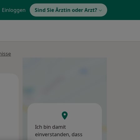
Einloggen
Sind Sie Ärztin oder Arzt?
nisse
Mi,
Do,
Fr,
12 Aug
13 Aug
14 Aug
Ich bin damit
einverstanden, dass