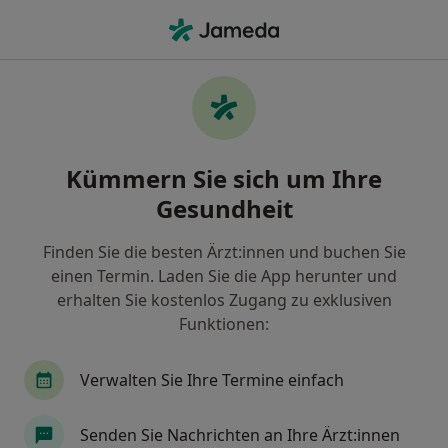
Ha
Psychiatrie & Psychotherapie • Oberursel, Hessen
Filter & Sortierung
• 1
Zu Google Map
Psychiatrie & Psychotherapie Praxen in
Kümmern Sie sich um Ihre
Oberursel
Gesundheit
Wie wir die Suchergebnisse sortieren
Finden Sie die besten Ärzt:innen und buchen Sie
einen Termin. Laden Sie die App herunter und
erhalten Sie kostenlos Zugang zu exklusiven
Funktionen:
Verwalten Sie Ihre Termine einfach
Linden Tagesklinik GmbH
Senden Sie Nachrichten an Ihre Ärzt:innen
Klinik