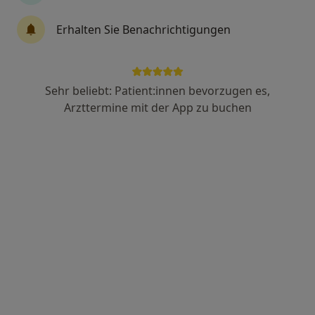
Psychiatrie & Psychotherapie, Psychosomatik
19 Bewertungen
Erhalten Sie Benachrichtigungen
Bettinastr. 53 - 55, Frankfurt
•
Zu Google Maps
Linden Tagesklinik GmbH
Sehr beliebt: Patient:innen bevorzugen es,
Privatpraxis
Arzttermine mit der App zu buchen
Keine Online-Terminbuchung über jameda verfügbar
Profil anzeigen