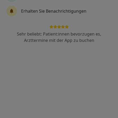
841 Bewertungen
Erhalten Sie Benachrichtigungen
Essenweinstr. 6, Karlsruhe
•
Zu Google Maps
Praxis für HNO-Heilkunde Adnan Dilmac
Dieser Arzt bzw. diese Ärztin bietet keine Online-Terminbuchung an diesem Standort an.
Sehr beliebt: Patient:innen bevorzugen es,
Arzttermine mit der App zu buchen
Terminanfrage senden
Ärzte und Heilberufler verfügbar
Diese Ärzte und Heilberufler befinden sich
außerhalb von Innenstadt-West, Karlsruhe, Baden-
Württemberg in Gebieten nahe Ihrer Suche.