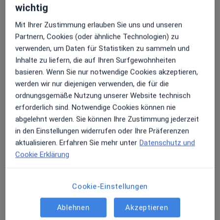
wichtig
Mit Ihrer Zustimmung erlauben Sie uns und unseren
Partnern, Cookies (oder ähnliche Technologien) zu
verwenden, um Daten für Statistiken zu sammeln und
Inhalte zu liefern, die auf Ihren Surfgewohnheiten
basieren. Wenn Sie nur notwendige Cookies akzeptieren,
Dr. med. Hannah K. Teepe
werden wir nur diejenigen verwenden, die für die
ordnungsgemäße Nutzung unserer Website technisch
Hals-Nasen-Ohren-Ärztin
erforderlich sind. Notwendige Cookies können nie
340 Bewertungen
abgelehnt werden. Sie können Ihre Zustimmung jederzeit
in den Einstellungen widerrufen oder Ihre Präferenzen
Landauer Str. 66, Neustadt
•
Zu Google Maps
aktualisieren. Erfahren Sie mehr unter
Datenschutz und
Praxis Dr.med. Hannah K. Teepe Fachärztin für HNO-Heilkunde
Cookie Erklärung
Dieser Arzt bzw. diese Ärztin bietet keine Online-Terminbuchung an diesem Standort an.
Terminanfrage senden
Cookie-Einstellungen
Ablehnen
Akzeptieren