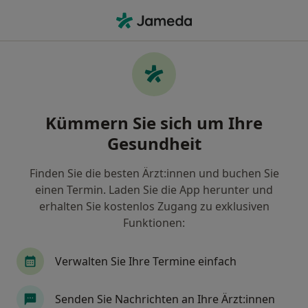
Ha
Hals-Nasen-Ohren-Arzt • Innenstadt-West, Karlsruhe, Baden-Württemberg
Filter & Sortierung
Zu Google Maps
HNO-Ärzte in Karlsruhe, Innenstadt-West
Kümmern Sie sich um Ihre
Wie wir die Suchergebnisse sortieren
Gesundheit
Finden Sie die besten Ärzt:innen und buchen Sie
einen Termin. Laden Sie die App herunter und
erhalten Sie kostenlos Zugang zu exklusiven
Funktionen:
Verwalten Sie Ihre Termine einfach
Adnan Dilmac
·
Mehr
Hals-Nasen-Ohren-Arzt
Senden Sie Nachrichten an Ihre Ärzt:innen