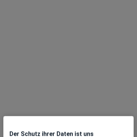
Dr. med. Marco Leibert
Hals-Nasen-Ohren-Arzt
283 Bewertungen
Rohrbacher Str. 4, Leimen
•
Zu Google Maps
Praxis Dr.med. Marco Leibert Facharzt für HNO-Heilkunde
Dieser Arzt bzw. diese Ärztin bietet keine Online-Terminbuchung an diesem Standort an.
Terminanfrage senden
Der Schutz ihrer Daten ist uns