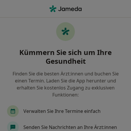
Ha
Internist • Höxter, Nordrhein-Westfalen
Filter & Sortierung
Zu Google Maps
Internist in Höxter: Termin buchen mit
Kümmern Sie sich um Ihre
jameda
Gesundheit
Finden Sie Internisten in Höxter und buchen Sie
online ohne zusätzliche Kosten.
Finden Sie die besten Ärzt:innen und buchen Sie
Wie wir die Suchergebnisse sortieren
einen Termin. Laden Sie die App herunter und
erhalten Sie kostenlos Zugang zu exklusiven
Funktionen:
Verwalten Sie Ihre Termine einfach
Senden Sie Nachrichten an Ihre Ärzt:innen