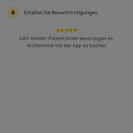
Dr. med. Sabine Susan Schulz
Erhalten Sie Benachrichtigungen
Internistin, Endokrinologin & Diabetologin, Kardiologin
Fürstenberger Str. 4, Holzminden
•
Zu Google Maps
Dres. Hans Dietrich Nöldeke und Sabine Susan Schulz
Sehr beliebt: Patient:innen bevorzugen es,
Dieser Arzt bzw. diese Ärztin bietet keine Online-Terminbuchung an diesem Standort an.
Arzttermine mit der App zu buchen
Terminanfrage senden
Dr. med. Heiko Riedemann
Internist, Sportmediziner, Kardiologe