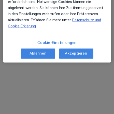
erforderlich sind. Notwendige Cookies können nie
abgelehnt werden. Sie können Ihre Zustimmung jederzeit
in den Einstellungen widerrufen oder Ihre Präferenzen
aktualisieren. Erfahren Sie mehr unter
Datenschutz und
Cookie Erklärung
Dr med. (Uni Nis) Tamara Milenković
Internistin, Arbeitsmedizinerin
Cookie-Einstellungen
36 Bewertungen
Ablehnen
Akzeptieren
Le-Mans-Wall 11, Paderborn
•
Zu Google Maps
Praxis Focus Health & Beauty Dr. Tamara Milenkovic Fachärztin für Innere Medizin
Privatpraxis
Dieser Arzt bzw. diese Ärztin bietet keine Online-Terminbuchung an diesem Standort an.
Terminanfrage senden