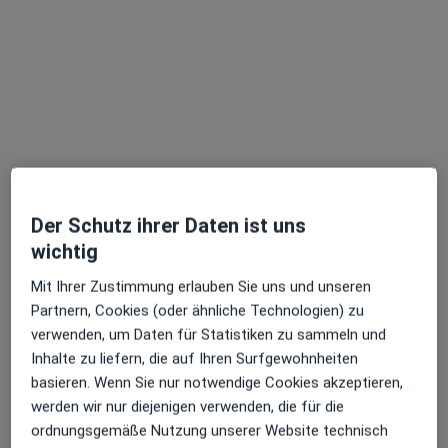
Dr. med. Birthe Schnell
Internistin, Ernährungsmedizinerin
154 Bewertungen
Adresse
Videosprechstunde
Der Schutz ihrer Daten ist uns
wichtig
Fünfhausenstr. 2 b, Springe
•
Zu Google Maps
Praxis Am Markt Dr.med.S.Pawelzik, Sabrina Timmermann, Dr. med. Birthe Schnell, Kathrin Schücker,Dr.med.Nicolai Kruschinski
Mit Ihrer Zustimmung erlauben Sie uns und unseren
Partnern, Cookies (oder ähnliche Technologien) zu
Dieser Arzt bzw. diese Ärztin bietet keine Online-Terminbuchung an diesem Standort an.
verwenden, um Daten für Statistiken zu sammeln und
Terminanfrage senden
Inhalte zu liefern, die auf Ihren Surfgewohnheiten
basieren. Wenn Sie nur notwendige Cookies akzeptieren,
werden wir nur diejenigen verwenden, die für die
ordnungsgemäße Nutzung unserer Website technisch