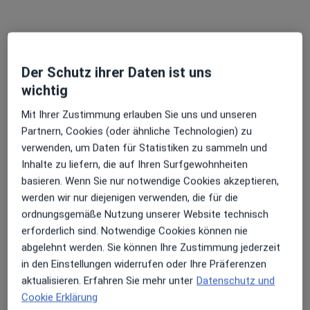
Der Schutz ihrer Daten ist uns
wichtig
Dr. med. dent. M.Sc. M.Sc. Dirk Kujat
Mit Ihrer Zustimmung erlauben Sie uns und unseren
·
Mehr
Partnern, Cookies (oder ähnliche Technologien) zu
Kieferorthopäde, Zahnarzt
verwenden, um Daten für Statistiken zu sammeln und
136 Bewertungen
Inhalte zu liefern, die auf Ihren Surfgewohnheiten
basieren. Wenn Sie nur notwendige Cookies akzeptieren,
Zu Google
werden wir nur diejenigen verwenden, die für die
Walther-Rathenau-Str. 28, Groß-Gerau
•
Maps
ordnungsgemäße Nutzung unserer Website technisch
mein-smile Kieferorthopädie
erforderlich sind. Notwendige Cookies können nie
Dieser Arzt bzw. diese Ärztin bietet keine Online-Terminbuchung an diesem Standort an.
abgelehnt werden. Sie können Ihre Zustimmung jederzeit
in den Einstellungen widerrufen oder Ihre Präferenzen
Terminanfrage senden
aktualisieren. Erfahren Sie mehr unter
Datenschutz und
Cookie Erklärung