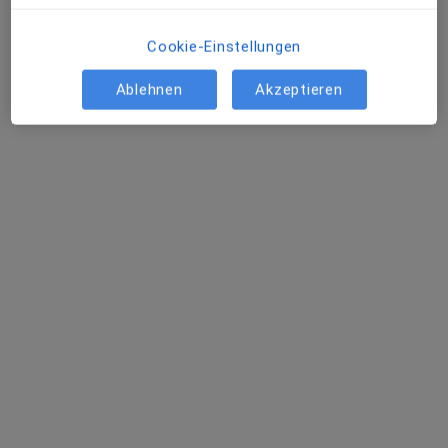
Cookie-Einstellungen
Ablehnen
Akzeptieren
Dr. med. dent. Tina Hutter
·
Mehr
Kieferorthopädin, Zahnärztin
72 Bewertungen
Fellnerstr. 7-9, Frankfurt
•
Zu Google Maps
Dres. Tina Hutter und Eva-Maria Hauf
Dieser Arzt bzw. diese Ärztin bietet keine Online-Terminbuchung an diesem Standort an.
Terminanfrage senden