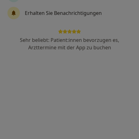
36 Bewertungen
Erhalten Sie Benachrichtigungen
Adresse 1
Adresse 2
Sehr beliebt: Patient:innen bevorzugen es,
Biebricher Allee 43, Wiesbaden
•
Zu Google Maps
Arzttermine mit der App zu buchen
Perfect Smile Kieferorthopädie Dres.Töpfer & Kollegen
Dieser Arzt bzw. diese Ärztin bietet keine Online-Terminbuchung an diesem Standort an.
Terminanfrage senden
Ärzte und Heilberufler verfügbar
Diese Ärzte und Heilberufler befinden sich
außerhalb von Naurod, Wiesbaden, Hessen in
Gebieten nahe Ihrer Suche.