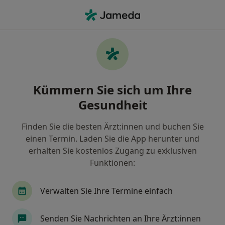
Ha
Kieferorthopäde • Naurod, Wiesbaden, Hessen
Filter & Sortierung
Zu Google Maps
Kieferorthopäden in Wiesbaden, Naurod
Kümmern Sie sich um Ihre
Wie wir die Suchergebnisse sortieren
Gesundheit
Finden Sie die besten Ärzt:innen und buchen Sie
einen Termin. Laden Sie die App herunter und
erhalten Sie kostenlos Zugang zu exklusiven
Funktionen:
Verwalten Sie Ihre Termine einfach
Dr. med. dent. Pascal Töpfer
Kieferorthopäde
Senden Sie Nachrichten an Ihre Ärzt:innen