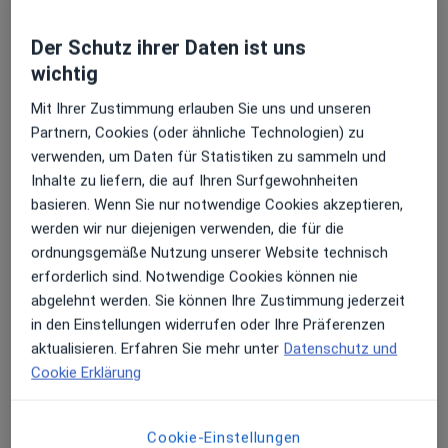
Der Schutz ihrer Daten ist uns
wichtig
Sheref Hassan
Mit Ihrer Zustimmung erlauben Sie uns und unseren
Partnern, Cookies (oder ähnliche Technologien) zu
Frauenarzt (Gynäkologe), Notfallmediziner, Ambulantes
verwenden, um Daten für Statistiken zu sammeln und
·
Mehr
Operationszentrum
Inhalte zu liefern, die auf Ihren Surfgewohnheiten
15 Bewertungen
basieren. Wenn Sie nur notwendige Cookies akzeptieren,
werden wir nur diejenigen verwenden, die für die
Havensteinstr. 52, Oberhausen
•
Zu Google Maps
ordnungsgemäße Nutzung unserer Website technisch
Praxis Sheref Hassan Facharzt für Frauenheilkunde und Geburtshilfe
erforderlich sind. Notwendige Cookies können nie
Dieser Arzt bzw. diese Ärztin bietet keine Online-Terminbuchung an diesem Standort an.
abgelehnt werden. Sie können Ihre Zustimmung jederzeit
in den Einstellungen widerrufen oder Ihre Präferenzen
Terminanfrage senden
aktualisieren. Erfahren Sie mehr unter
Datenschutz und
Cookie Erklärung
Cookie-Einstellungen