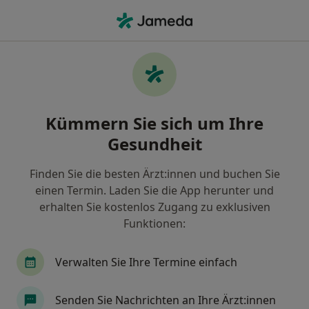
Ha
Allgemeine Beratung • Mülheim an der Ruhr, Nordrhein-Westfalen
Filter & Sortierung
• 1
Zu Google Map
Allgemeine Beratung, Mülheim an der
Kümmern Sie sich um Ihre
Ruhr
Gesundheit
Wie wir die Suchergebnisse sortieren
Finden Sie die besten Ärzt:innen und buchen Sie
einen Termin. Laden Sie die App herunter und
Nach welchem Fachgebiet suchen Sie?
erhalten Sie kostenlos Zugang zu exklusiven
Ambulantes Operationszentrum
Ergotherape
Funktionen:
Verwalten Sie Ihre Termine einfach
Senden Sie Nachrichten an Ihre Ärzt:innen