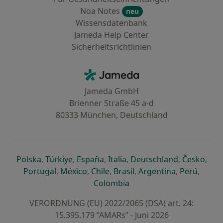
Noa Notes
neu
Wissensdatenbank
Jameda Help Center
Sicherheitsrichtlinien
Kontakt
Jameda - Startseite
Jameda GmbH
Brienner Straße 45 a-d
80333 München, Deutschland
öffnet in einer neuen Registerkarte
öffnet in einer neuen Registerkarte
öffnet in einer neuen Registerk
öffnet in einer neuen Reg
öffnet in ei
öffn
Polska
,
Türkiye
,
España
,
Italia
,
Deutschland
,
Česko
,
öffnet in einer neuen Registerkarte
öffnet in einer neuen Registerkarte
öffnet in einer neuen Register
öffnet in einer neuen R
öffnet in ei
öffnet
Portugal
,
México
,
Chile
,
Brasil
,
Argentina
,
Perú
,
öffnet in einer neuen Re
Colombia
VERORDNUNG (EU) 2022/2065 (DSA) art. 24:
15.395.179 “AMARs” - Juni 2026