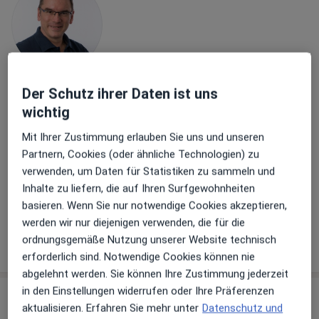
Der Schutz ihrer Daten ist uns
Dr. med. Jürgen Doderer
wichtig
Urologe, Androloge, Medikamentöse Tumortherapie
81 Bewertungen
Mit Ihrer Zustimmung erlauben Sie uns und unseren
Partnern, Cookies (oder ähnliche Technologien) zu
verwenden, um Daten für Statistiken zu sammeln und
Alfred-Bozi-Str. 19, Bielefeld
•
Zu Google Maps
Inhalte zu liefern, die auf Ihren Surfgewohnheiten
Praxis Dr.med Jürgen Doderer Facharzt für Urologie
basieren. Wenn Sie nur notwendige Cookies akzeptieren,
Dieser Arzt bzw. diese Ärztin bietet keine Online-Terminbuchung an diesem Standort an.
werden wir nur diejenigen verwenden, die für die
ordnungsgemäße Nutzung unserer Website technisch
Terminanfrage senden
erforderlich sind. Notwendige Cookies können nie
abgelehnt werden. Sie können Ihre Zustimmung jederzeit
in den Einstellungen widerrufen oder Ihre Präferenzen
aktualisieren. Erfahren Sie mehr unter
Datenschutz und