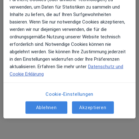
verwenden, um Daten für Statistiken zu sammeln und
Terminanfrage senden
Inhalte zu liefern, die auf Ihren Surfgewohnheiten
basieren. Wenn Sie nur notwendige Cookies akzeptieren,
werden wir nur diejenigen verwenden, die für die
ordnungsgemäße Nutzung unserer Website technisch
erforderlich sind. Notwendige Cookies können nie
abgelehnt werden. Sie können Ihre Zustimmung jederzeit
in den Einstellungen widerrufen oder Ihre Präferenzen
aktualisieren. Erfahren Sie mehr unter
Datenschutz und
Cookie Erklärung
Dr. med. Susanne Barbara Weimbs-
Fartmann
·
Mehr
Frauenärztin (Gynäkologin)
Cookie-Einstellungen
79 Bewertungen
Ablehnen
Akzeptieren
Zu Google
Einsteinstr. 1, Garching bei München
•
Maps
Praxis Dr. Susanne Weimbs-Fartmann Fachärztin für Frauenheilkunde und Geburtshilfe