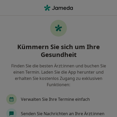
Ha
Ultraschalluntersuchung • Kirchheim, Bayern
Filter & Sortierung
• 1
Zu Google Map
Ultraschalluntersuchung, Kirchheim
Kümmern Sie sich um Ihre
Wie wir die Suchergebnisse sortieren
Gesundheit
Finden Sie die besten Ärzt:innen und buchen Sie
Welche Terminart möchten Sie buchen?
einen Termin. Laden Sie die App herunter und
Ultraschalluntersuchung
erhalten Sie kostenlos Zugang zu exklusiven
Funktionen:
Verwalten Sie Ihre Termine einfach
Senden Sie Nachrichten an Ihre Ärzt:innen