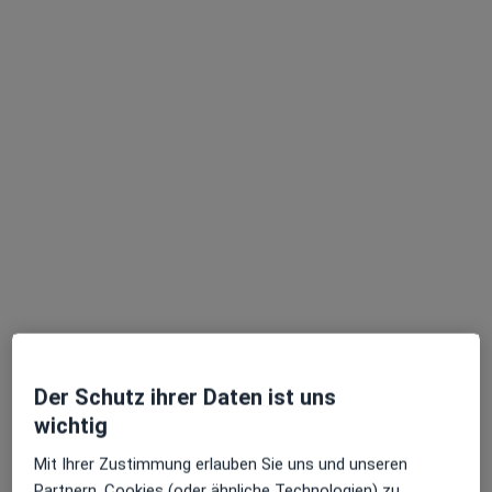
Terminanfrage senden
Dr. med. Sebastian Kieslich
·
Orthopäde & Unfallchirurg, Notfallmediziner, Orthopäde
Mehr
4 Bewertungen
Der Schutz ihrer Daten ist uns
Arabellastraße 17, München
•
Zu Google Maps
wichtig
ECOM München
Mit Ihrer Zustimmung erlauben Sie uns und unseren
Dieser Arzt bzw. diese Ärztin bietet keine Online-Terminbuchung an diesem Standort an.
Partnern, Cookies (oder ähnliche Technologien) zu