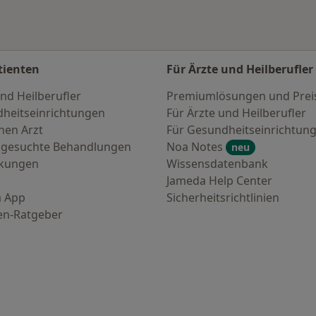
tienten
Für Ärzte und Heilberufler
nd Heilberufler
Premiumlösungen und Prei
heitseinrichtungen
Für Ärzte und Heilberufler
nen Arzt
Für Gesundheitseinrichtun
 gesuchte Behandlungen
Noa Notes
neu
nkungen
Wissensdatenbank
Jameda Help Center
 App
Sicherheitsrichtlinien
en-Ratgeber