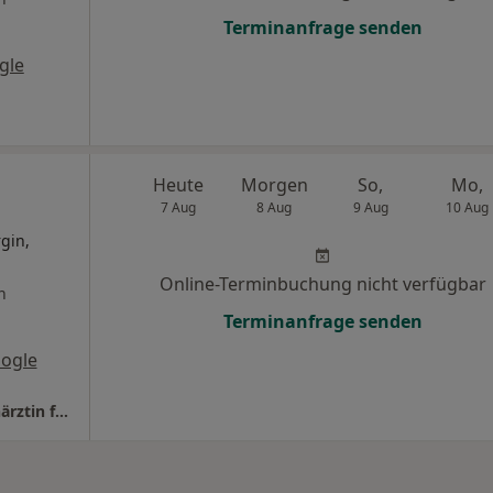
Terminanfrage senden
gle
Heute
Morgen
So,
Mo,
7 Aug
8 Aug
9 Aug
10 Aug
gin,
Online-Terminbuchung nicht verfügbar
n
Terminanfrage senden
ogle
Praxis Dr.med. Sandra Wirzius-Viernow Fachärztin für Orthopädie