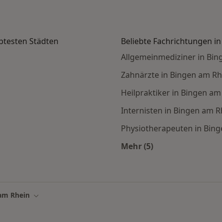
btesten Städten
Beliebte Fachrichtungen i
Allgemeinmediziner in Bin
Zahnärzte in Bingen am Rh
Heilpraktiker in Bingen am
Internisten in Bingen am R
g
Physiotherapeuten in Bin
Mehr (5)
 Unfallchirurgen in den beliebtesten Städten
Mehr in der Kategori
am Rhein
Stadt ändern