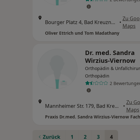
Zu Goo
Bourger Platz 4, Bad Kreuznach
•
Maps
Oliver Ettrich und Tom Madathany
Dr. med. Sandra
Wirzius-Viernow
Orthopädin & Unfallchirur
Orthopädin
2 Bewertunge
Zu Go
Mannheimer Str. 179, Bad Kreuznach
•
Maps
Zurück
1
2
3
4