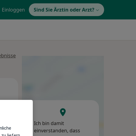
Einloggen
Sind Sie Ärztin oder Arzt?
ebnisse
Di,
Mi,
Do,
11 Aug
12 Aug
13 Aug
Ich bin damit
nliche
einverstanden, dass
zu liefern,