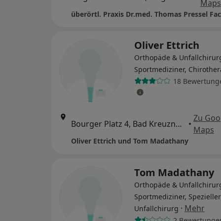
Maps
Oliver Ettrich
Orthopäde & Unfallchirur
Sportmediziner, Chirothe
18 Bewertung
Zu Goo
Bourger Platz 4, Bad Kreuznach
•
Maps
Oliver Ettrich und Tom Madathany
Tom Madathany
Orthopäde & Unfallchirur
Sportmediziner, Spezieller
·
Mehr
Unfallchirurg
2 Bewertunge