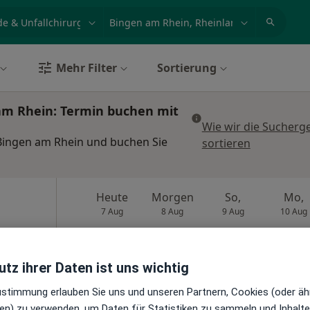
et, Erkrankung, Name
z.B. Berlin
Mehr Filter
Sortierung
am Rhein: Termin buchen mit
Wie wir die Sucherg
 Bingen am Rhein und buchen Sie
sortieren
Heute
Morgen
So,
Mo,
7 Aug
8 Aug
9 Aug
10 Aug
g,
Online-Terminbuchung nicht verfügbar
tz ihrer Daten ist uns wichtig
gen
Terminanfrage senden
Zustimmung erlauben Sie uns und unseren Partnern, Cookies (oder äh
en) zu verwenden, um Daten für Statistiken zu sammeln und Inhalte 