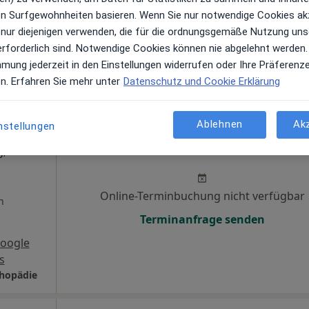
ren Surfgewohnheiten basieren. Wenn Sie nur notwendige Cookies ak
 nur diejenigen verwenden, die für die ordnungsgemäße Nutzung uns
 Maps
erforderlich sind. Notwendige Cookies können nie abgelehnt werden.
Privatpraxis für Orthopädie Sadik Dogan Facharzt für Orthopädie und Unfallchirurgie
mmung jederzeit in den Einstellungen widerrufen oder Ihre Präferenz
en. Erfahren Sie mehr unter
Datenschutz und Cookie Erklärung
Ablehnen
Ak
nstellungen
erziev
Heute
Morgen
So,
Mo,
7 Aug
8 Aug
9 Aug
10 Aug
g,
Online-Terminbuchung nicht verfügbar
n
Terminanfrage senden
oogle
s
thopädie