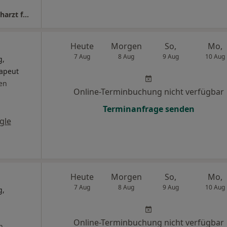
überörtl. Praxis Dr.med. Thomas Pressel Facharzt für Orthopädie und Unfallchirurgie
Heute
Morgen
So,
Mo,
7 Aug
8 Aug
9 Aug
10 Aug
g,
rapeut
en
Online-Terminbuchung nicht verfügbar
Terminanfrage senden
gle
Heute
Morgen
So,
Mo,
7 Aug
8 Aug
9 Aug
10 Aug
g,
Online-Terminbuchung nicht verfügbar
n