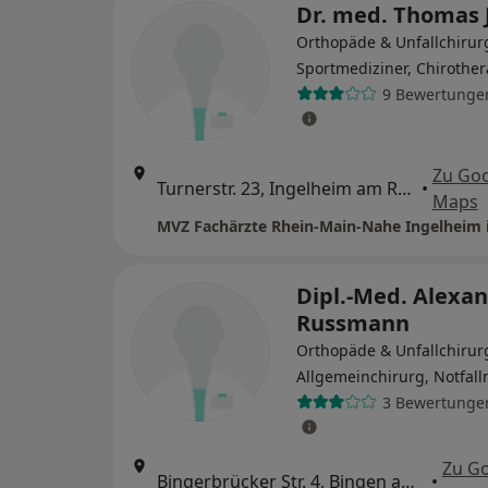
Dr. med. Thomas 
Orthopäde & Unfallchirur
Sportmediziner, Chirothe
9 Bewertunge
Zu Go
Turnerstr. 23, Ingelheim am Rhein
•
Maps
Dipl.-Med. Alexa
Russmann
Orthopäde & Unfallchirur
Allgemeinchirurg, Notfall
3 Bewertunge
Zu G
Bingerbrücker Str. 4, Bingen am Rhein
•