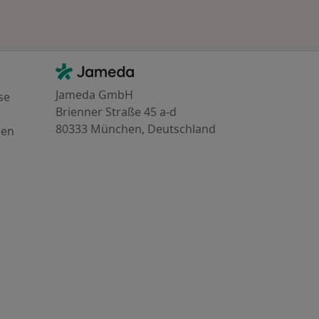
Kontakt
Jameda - Startseite
Jameda GmbH
se
Brienner Straße 45 a-d
80333 München, Deutschland
gen