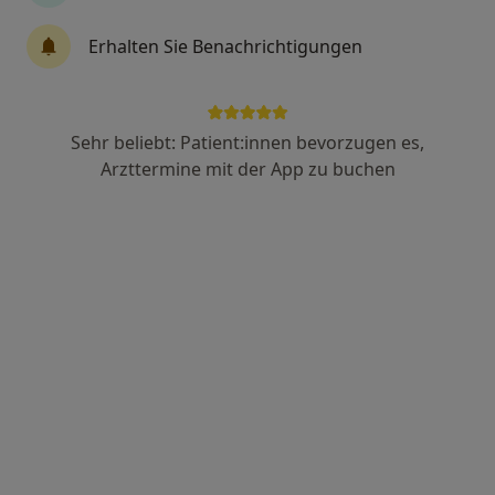
6 Bewertungen
Erhalten Sie Benachrichtigungen
Zu Google
Werner-von-Siemens-Str 1, Abensberg
•
Maps
Sehr beliebt: Patient:innen bevorzugen es,
MVZ dr. kaiser & kollegInnen Privatorthopädie Abensberg
Arzttermine mit der App zu buchen
Privatpraxis
Dieser Arzt bzw. diese Ärztin bietet keine Online-Terminbuchung an diesem Standort an.
Terminanfrage senden