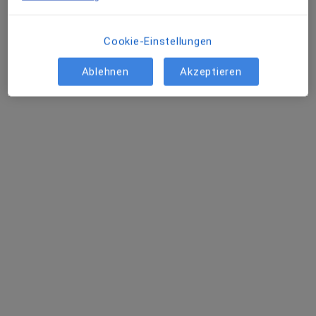
Cookie-Einstellungen
Ablehnen
Akzeptieren
Dr. med. Reinhard Hobelsberger
·
Orthopäde & Unfallchirurg, Chirotherapeut, Orthopäde
Mehr
290 Bewertungen
Adresse
Videosprechstunde
Bahnhofstraße 31, Schwabach
•
Zu Google Maps
Dr. med. Reinhard Hobelsberger Praxis für Orthopädie
Privatpraxis
Dieser Arzt bzw. diese Ärztin bietet keine Online-Terminbuchung an diesem Standort an.