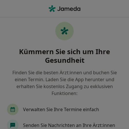
Ha
Orthopäde & Unfallchirurg • Lohmühle, Neustadt an der Donau, Bayern
Filter & Sortierung
Zu Google Maps
Orthopäden & Unfallchirurgen in
Kümmern Sie sich um Ihre
Neustadt an der Donau, Lohmühle
Gesundheit
Wie wir die Suchergebnisse sortieren
Finden Sie die besten Ärzt:innen und buchen Sie
einen Termin. Laden Sie die App herunter und
erhalten Sie kostenlos Zugang zu exklusiven
Funktionen:
Verwalten Sie Ihre Termine einfach
Dr. med. Moritz Kaiser
Senden Sie Nachrichten an Ihre Ärzt:innen
Orthopäde & Unfallchirurg, Orthopäde