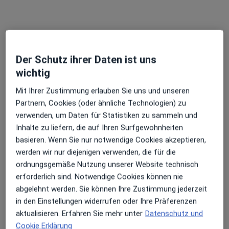
·
Mehr
Orthopädin & Unfallchirurgin, Urologin
3 Bewertungen
Straubinger Str. 45, Abensberg
•
Zu Google Maps
Praxis Gabriele Lotter Fachärztin für Urologie
Der Schutz ihrer Daten ist uns
Dieser Arzt bzw. diese Ärztin bietet keine Online-Terminbuchung an diesem Standort an.
wichtig
Mit Ihrer Zustimmung erlauben Sie uns und unseren
Terminanfrage senden
Partnern, Cookies (oder ähnliche Technologien) zu
verwenden, um Daten für Statistiken zu sammeln und
Inhalte zu liefern, die auf Ihren Surfgewohnheiten
Ärzte und Heilberufler verfügbar
basieren. Wenn Sie nur notwendige Cookies akzeptieren,
werden wir nur diejenigen verwenden, die für die
Diese Ärzte und Heilberufler befinden sich
ordnungsgemäße Nutzung unserer Website technisch
außerhalb von Lohmühle, Neustadt an der Donau,
erforderlich sind. Notwendige Cookies können nie
Bayern in Gebieten nahe Ihrer Suche.
abgelehnt werden. Sie können Ihre Zustimmung jederzeit
in den Einstellungen widerrufen oder Ihre Präferenzen
aktualisieren. Erfahren Sie mehr unter
Datenschutz und
Cookie Erklärung