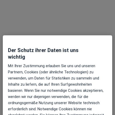
Dieser Arzt bzw. diese Ärztin bietet keine Online-Terminbuchung an diesem Standort an.
Terminanfrage senden
Der Schutz ihrer Daten ist uns
wichtig
Mit Ihrer Zustimmung erlauben Sie uns und unseren
Dr. med. Axel Siebert
Partnern, Cookies (oder ähnliche Technologien) zu
verwenden, um Daten für Statistiken zu sammeln und
·
Mehr
Psychosomatiker
Inhalte zu liefern, die auf Ihren Surfgewohnheiten
Kronprinzenstr. 54, Hamburg
•
Zu Google Maps
basieren. Wenn Sie nur notwendige Cookies akzeptieren,
Praxis Dr. med. Axel Siebert Facharzt f. Psychosom.Medizin und Psychotherapie
werden wir nur diejenigen verwenden, die für die
Dieser Arzt bzw. diese Ärztin bietet keine Online-Terminbuchung an diesem Standort an.
ordnungsgemäße Nutzung unserer Website technisch
erforderlich sind. Notwendige Cookies können nie
Terminanfrage senden