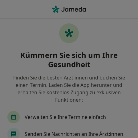
Ha
Psychosomatiker • Hamburg, Hamburg
Filter & Sortierung
• 1
Zu Google Map
Empfohlene Psychosomatiker für
Kümmern Sie sich um Ihre
Gesetzlich versichert in Hamburg
Gesundheit
Wie wir die Suchergebnisse sortieren
Finden Sie die besten Ärzt:innen und buchen Sie
einen Termin. Laden Sie die App herunter und
erhalten Sie kostenlos Zugang zu exklusiven
Funktionen:
Verwalten Sie Ihre Termine einfach
Klaus Peter Brunckow
Senden Sie Nachrichten an Ihre Ärzt:innen
·
Mehr
Psychosomatiker