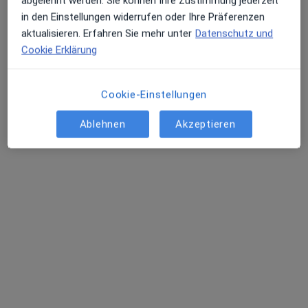
abgelehnt werden. Sie können Ihre Zustimmung jederzeit
in den Einstellungen widerrufen oder Ihre Präferenzen
aktualisieren. Erfahren Sie mehr unter
Datenschutz und
Cookie Erklärung
Cookie-Einstellungen
Ablehnen
Akzeptieren
Gertrude Klein
·
Mehr
Psychosomatikerin, Neurologin, Psychiaterin
Friedensallee 17, Hamburg
•
Zu Google Maps
Praxis Gertrude Klein Fachärztin f.Psychosomat.Med.
Dieser Arzt bzw. diese Ärztin bietet keine Online-Terminbuchung an diesem Standort an.
Terminanfrage senden