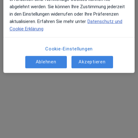
Psychosomatikerin, Spezielle Schmerztherapeutin
abgelehnt werden. Sie können Ihre Zustimmung jederzeit
1 Bewertung
in den Einstellungen widerrufen oder Ihre Präferenzen
aktualisieren. Erfahren Sie mehr unter
Datenschutz und
Wedeler Landstr. 26, Hamburg
•
Zu Google Maps
Cookie Erklärung
Praxis Dr.med. Verena Heidrich Fachärztin f.Psychosomat.Med. und Psychotherapie
Dieser Arzt bzw. diese Ärztin bietet keine Online-Terminbuchung an diesem Standort an.
Cookie-Einstellungen
Terminanfrage senden
Ablehnen
Akzeptieren
Dr. med. Eva Kuczewski-Anderson
Psychosomatikerin, Psychoanalyse, Homöopathin