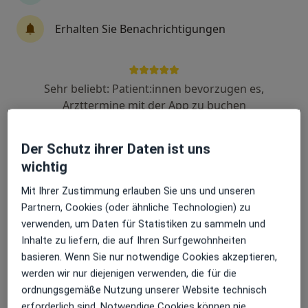
5 Bewertungen
Erhalten Sie Benachrichtigungen
Zu Google
Oskar-Schlemmer-Str. 15, Hamburg
•
Maps
Sehr beliebt: Patient:innen bevorzugen es,
Dr. Katarine Karstens und Mathias Strobel
Arzttermine mit der App zu buchen
Dieser Arzt bzw. diese Ärztin bietet keine Online-Terminbuchung an diesem Standort an.
Terminanfrage senden
Der Schutz ihrer Daten ist uns
wichtig
Mit Ihrer Zustimmung erlauben Sie uns und unseren
Partnern, Cookies (oder ähnliche Technologien) zu
verwenden, um Daten für Statistiken zu sammeln und
Inhalte zu liefern, die auf Ihren Surfgewohnheiten
basieren. Wenn Sie nur notwendige Cookies akzeptieren,
werden wir nur diejenigen verwenden, die für die
ordnungsgemäße Nutzung unserer Website technisch
Dr. med. Verena Heidrich
erforderlich sind. Notwendige Cookies können nie