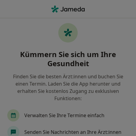
Ha
Psychosomatiker • Hamburg, Hamburg
Filter & Sortierung
• 1
Zu Google Map
Empfohlene Psychosomatiker für
Kümmern Sie sich um Ihre
Gesetzlich versichert in Hamburg
Gesundheit
Wie wir die Suchergebnisse sortieren
Finden Sie die besten Ärzt:innen und buchen Sie
einen Termin. Laden Sie die App herunter und
erhalten Sie kostenlos Zugang zu exklusiven
Funktionen:
Verwalten Sie Ihre Termine einfach
Dr. med. Ute Bavendamm
Senden Sie Nachrichten an Ihre Ärzt:innen
Psychosomatikerin, Neurologin, Psychiaterin