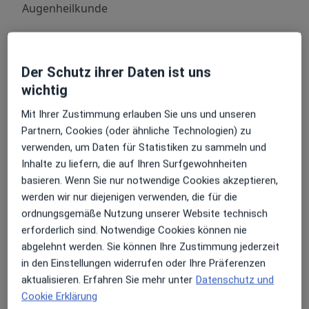
Augenheilkunde
Andere Leistungen
Augenhintergrunduntersuchung
Der Schutz ihrer Daten ist uns
wichtig
Augenlaser
Mit Ihrer Zustimmung erlauben Sie uns und unseren
Augenuntersuchung
Partnern, Cookies (oder ähnliche Technologien) zu
Gutachten
verwenden, um Daten für Statistiken zu sammeln und
Inhalte zu liefern, die auf Ihren Surfgewohnheiten
Hornhautdickenmessung
basieren. Wenn Sie nur notwendige Cookies akzeptieren,
werden wir nur diejenigen verwenden, die für die
Kinderbrillen
ordnungsgemäße Nutzung unserer Website technisch
erforderlich sind. Notwendige Cookies können nie
Kindersprechstunde
abgelehnt werden. Sie können Ihre Zustimmung jederzeit
Kontrolluntersuchung
in den Einstellungen widerrufen oder Ihre Präferenzen
aktualisieren. Erfahren Sie mehr unter
Datenschutz und
Kontrolluntersuchung Kinder
Cookie Erklärung