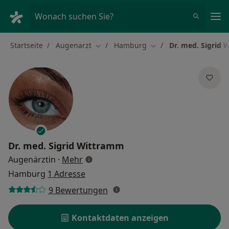
Ha
Wonach suchen Sie?
Startseite
Augenarzt
Hamburg
Dr. med. Sigrid
Stadt ändern
Stadt ändern
Dr. med.
Sigrid Wittramm
über Spezialisierungen
Augenärztin
·
Mehr
Hamburg
1 Adresse
9 Bewertungen
Kontaktdaten anzeigen