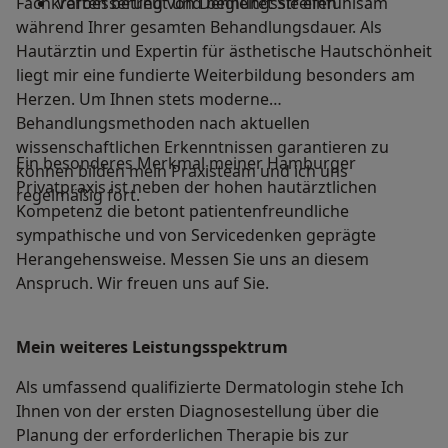
Fachkräften betreut und begleitet Sie einfühlsam
Verbesserung von Dehnungsstreifen
während Ihrer gesamten Behandlungsdauer. Als
Hautärztin und Expertin für ästhetische Hautschönheit
liegt mir eine fundierte Weiterbildung besonders am
Herzen. Um Ihnen stets moderne
Behandlungsmethoden nach aktuellen
wissenschaftlichen Erkenntnissen garantieren zu
Ein besonderes Merkmal meiner Hamburger
können bilden mein Praxisteam und ich uns
Privatpraxis ist neben der hohen hautärztlichen
regelmäßig fort.
Kompetenz die betont patientenfreundliche
sympathische und von Servicedenken geprägte
Herangehensweise. Messen Sie uns an diesem
Anspruch. Wir freuen uns auf Sie.
Mein weiteres Leistungs­spektrum
Als umfassend qualifizierte Dermatologin stehe Ich
Ihnen von der ersten Diagnosestellung über die
Planung der erforderlichen Therapie bis zur