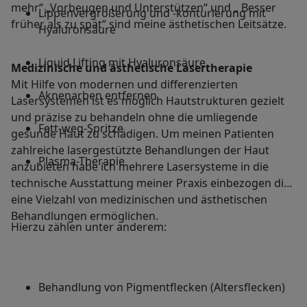
mehr“ „Vorbeugen und Unterstützen“ und „ Besser
Lippenvergrößerung und -konturierung mit
früher als zu spät“ sind meine ästhetischen Leitsätze.
Hyaluronsäure
Liquid Lifting mit Hyaluronsäure
Medizinische und ästhetische Lasertherapie
Mit Hilfe von modernen und differenzierten
Aknenarben entfernen
Lasersystemen ist es möglich Hautstrukturen gezielt
und präzise zu behandeln ohne die umliegende
Fett-weg-Spritze
gesunde Haut zu schädigen. Um meinen Patienten
zahlreiche lasergestützte Behandlungen der Haut
Plasma-Therapie
anzubieten habe ich mehrere Lasersysteme in die
technische Ausstattung meiner Praxis einbezogen die
eine Vielzahl von medizinischen und ästhetischen
Behandlungen ermöglichen.
Hierzu zählen unter anderem:
Behandlung von Pigmentflecken (Altersflecken)