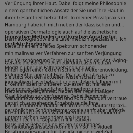
Verjüngung Ihrer Haut. Dabei folgt meine Philosophie
einem ganzheitlichen Ansatz der Sie und Ihre Haut in
ihrer Gesamtheit betrachtet. In meiner Privatpraxis in
Hamburg habe ich mich neben der klassischen und
operativen Dermatologie auch auf die ästhetische
Innovative Methoden und kreative Ansätze für
Dermatologie sowie die Lasermedizin spezialisiert. Ich
perfekte Ergebnisse
biete Ihnen ein breites Spektrum schonender
minimalinvasiver Verfahren zur sanften Verjüngung
und Verschönerung Ihrer Haut an. Von der Anti-Aging-
Gerade die Bereiche Ästhetik und Lasermedizin
Medizin über die Faltenbehandlung und
unterliegen einer extrem schnellen Weiterentwicklung.
Volumentherapie mit Filler-Präparaten bis hin zu
Sie stets von den aktuellen wissenschaftlichen
innovativen Laserbehandlungen stehe ich Ihnen mit
Erkenntnissen profitieren zu lassen ist mir eine
besonderer fachärztlicher Kompetenz und
Herzensangelegenheit. Neben der regelmäßigen
Qualifikation zur Verfügung. Dabei liegen mir
Teilnahme an Kongressen und Fortbildungen vertraue
natürlich aussehende Ergebnisse die Ihre
ich als erfahrene Hautärztin in meiner Hautarztpraxis
persönlichen Schönheitsmerkmale sanft aber effektiv
in Hamburg auf innovative Methoden und moderne
unterstreichen besonders am Herzen.
Medizintechnik. Gepaart mit kreativen
Basis jeder Behandlung ist ein sorgfältiges
Behandlungsansätzen können wir so individuell
Beratungsgespräch für das ich mir sehr viel Zeit