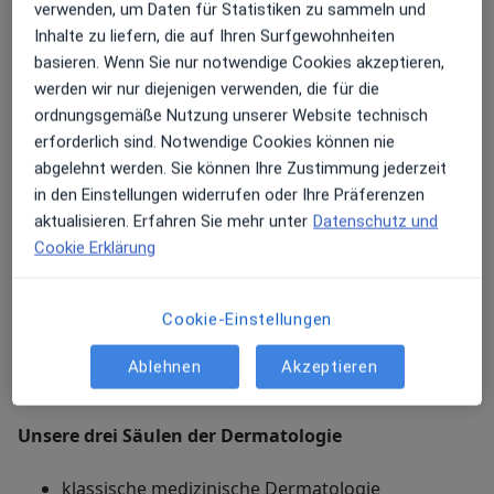
verwenden, um Daten für Statistiken zu sammeln und
Kompetenz viele innovative Technologien für
Inhalte zu liefern, die auf Ihren Surfgewohnheiten
Meine Behandlungs­schwerpunkte
unterschiedlichste Therapien und vor allem
basieren. Wenn Sie nur notwendige Cookies akzeptieren,
Menschlichkeit Individualität und Kreativität
Auf Basis unserer hohen Fachkompetenz und
werden wir nur diejenigen verwenden, die für die
zusammenwirken.
langjährigen praktischen Erfahrung sind wir in der
ordnungsgemäße Nutzung unserer Website technisch
Lage das gesamte Spektrum der medizinischen
erforderlich sind. Notwendige Cookies können nie
operativen und ästhetischen Dermatologie
abgelehnt werden. Sie können Ihre Zustimmung jederzeit
abzudecken.
in den Einstellungen widerrufen oder Ihre Präferenzen
aktualisieren. Erfahren Sie mehr unter
Datenschutz und
Cookie Erklärung
Wir konzentrieren uns auf die gesundheitliche
Vorsorge für die Haut genauso leidenschaftlich wie
auf Ihre Genesung und Wiederherstellung nach einem
Cookie-Einstellungen
Hautleiden sowie auf gewünschte ästhetische
Verschönerungen.
Ablehnen
Akzeptieren
Unsere drei Säulen der Dermatologie
klassische medizinische Dermatologie