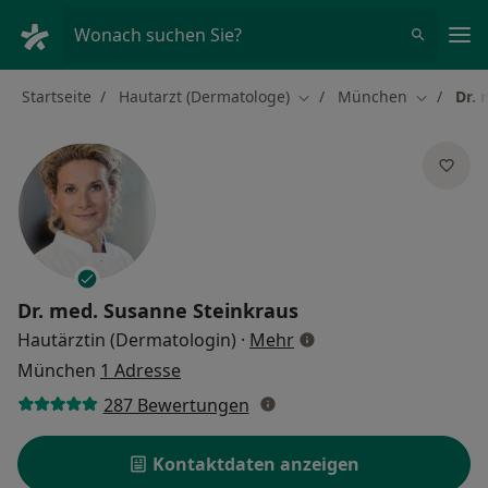
Ha
Wonach suchen Sie?
Startseite
Hautarzt (Dermatologe)
München
Dr. 
Stadt ändern
Stadt änd
Dr. med.
Susanne Steinkraus
über Spezialisierungen
Hautärztin (Dermatologin)
·
Mehr
München
1 Adresse
287 Bewertungen
Kontaktdaten anzeigen