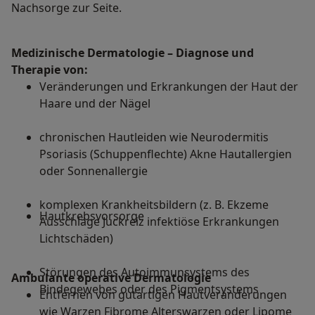
Nachsorge zur Seite.
Medizinische Dermatologie – Diagnose und
Therapie von:
Veränderungen und Erkrankungen der Haut der
Haare und der Nägel
chronischen Hautleiden wie Neurodermitis
Psoriasis (Schuppenflechte) Akne Hautallergien
oder Sonnenallergie
komplexen Krankheitsbildern (z. B. Ekzeme
Hautkrebsvorsorge
Ausschläge Juckreiz infektiöse Erkrankungen
Lichtschäden)
Störungen des Autoimmunsystems des
Ambulante operative Dermatologie
Bindegewebes oder des Pigmentsystems
Entfernen von gutartigen Hautveränderungen
wie Warzen Fibrome Alterswarzen oder Lipome