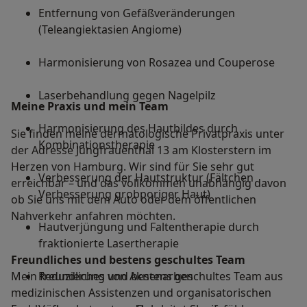
Entfernung von Gefäßveränderungen
(Teleangiektasien Angiome)
Harmonisierung von Rosazea und Couperose
Laserbehandlung gegen Nagelpilz
Meine Praxis und mein Team
Harmonisierung des Hautbildes durch
Sie finden meine dermatologische Privatpraxis unter
Kombinationstherapie
der Adresse Jungfrauenthal 13 am Klosterstern im
Herzen von Hamburg. Wir sind für Sie sehr gut
Verbesserung der Hautstruktur (Fältchen
erreichbar – und das vollkommen unabhängig davon
Verbesserung grobporiger Haut)
ob Sie uns mit dem Auto oder dem öffentlichen
Nahverkehr anfahren möchten.
Hautverjüngung und Faltentherapie durch
fraktionierte Lasertherapie
Freundliches und bestens geschultes Team
Mein freundliches und bestens geschultes Team aus
Reduzierung von Aknenarben
medizinischen Assistenzen und organisatorischen