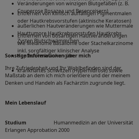
Veränderungen von winzigen Blutgefäßen (z. B.
Couperose Rosazea und Besenreisern)
Entfernen von klinisch auffälligen Pigmentmalen
oder Hautkrebsvorstufen (aktinische Keratosen)
äußerlichen Hautveränderungen wie Muttermale
Hauttumore Hautkrebsvorstufen Hautkrebs
Entfernen von bösartigen Hautveränderungen
Zysten Blutschwämmchen
wie Melanome Basaliome oder Stachelkarzinome
inkl. sorgfältiger klinischer Analyse
Sonstige Informationen über mich
Kopfhauterkrankungen
Ihre Zufriedenheit und Ihr Wohlbefinden sind der
krankhaftes Schwitzen (Hyperhidrose) sowie
Maßstab an dem ich mich orientiere und der meinem
Denken und Handeln als Fachärztin zugrunde liegt.
Mein Lebenslauf
Studium
Humanmedizin an der Universität
Erlangen Approbation 2000