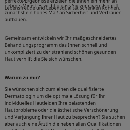
perfekte Ergebnisse erzielen die Ihnen ein mehr an
nehme. Mir ist es wichtig dass Sie vor einem Eingriff
Lebensfreude und Lebensqualität schenken können.
zunächst ein hohes Maß an Sicherheit und Vertrauen
aufbauen.
Gemeinsam entwickeln wir Ihr maßgeschneidertes
Behandlungsprogramm das Ihnen schnell und
unkompliziert zu der strahlend schönen gesunden
Haut verhilft die Sie sich wünschen.
Warum zu mir?
Sie wünschen sich zum einen die qualifizierte
Dermatologin um die optimale Lösung für Ihr
individuelles Hautleiden Ihre belastenden
Hautprobleme oder die ästhetische Verschönerung
und Verjüngung Ihrer Haut zu besprechen? Sie suchen
aber auch eine Ärztin die neben allen Qualifikationen