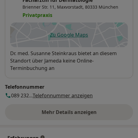
Fachärztin für Dermatologie
Brienner Str. 11,
Maxvorstadt
, 80333
München
Privatpraxis
Zu Google Maps
öffnet in einer neuen Registe
Verfügbarkeit
Dr. med. Susanne Steinkraus bietet an diesem
Standort über Jameda keine Online-
Terminbuchung an
Telefonnummer
089 232...
Telefonnummer anzeigen
Mehr Details anzeigen
über die Adresse