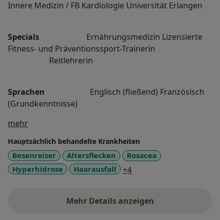
Innere Medizin / FB Kardiologie Universität Erlangen
Specials
Ernährungsmedizin Lizensierte
Fitness- und Präventionssport-Trainerin
Reitlehrerin
Sprachen
Englisch (fließend) Französisch
(Grundkenntnisse)
Über mich
mehr
Hauptsächlich behandelte Krankheiten
Besenreiser
Altersflecken
Rosacea
a11y_sr_more_diseases
Hyperhidrose
Haarausfall
+4
Mehr Details anzeigen
über Erfahrungen