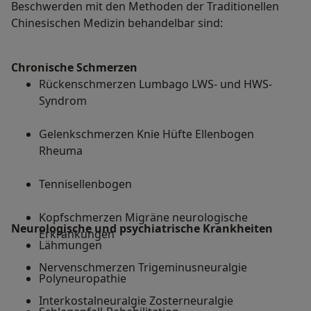
Beschwerden mit den Methoden der Traditionellen
Chinesischen Medizin behandelbar sind:
Chronische Schmerzen
Rückenschmerzen Lumbago LWS- und HWS-
Syndrom
Gelenkschmerzen Knie Hüfte Ellenbogen
Rheuma
Tennisellenbogen
Kopfschmerzen Migräne neuro­logische
Neurologische und psychiatrische Krankheiten
Erkrankungen
Lähmungen
Nervenschmerzen Trigeminus­neuralgie
Polyneuropathie
Interkostalneuralgie Zoster­neuralgie