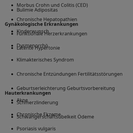
Morbus Crohn und Colitis (CED)
Bulimie Adipositas
Chronische Hepatopathien
Gynäkologische Erkrankungen
Kinderwunsch
Funktionale Herzerkrankungen
Dysmenorrhö
Latente Hypertonie
Klimakterisches Syndrom
Chronische Entzündungen Fertilitätsstörungen
Geburtserleichterung Geburtsvorbereitung
Hauterkrankungen
Akne
Schmerzlinderung
Chronische Ekzeme
Schwangerschaftsübelkeit Ödeme
Psoriasis vulgaris