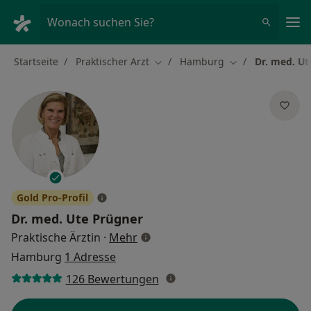
Ha
Wonach suchen Sie?
Startseite
Praktischer Arzt
Hamburg
Dr. med. Ut
Stadt ändern
Stadt ändern
Gold Pro-Profil
Dr. med.
Ute Prügner
über Spezialisierungen
Praktische Ärztin
·
Mehr
Hamburg
1 Adresse
126 Bewertungen