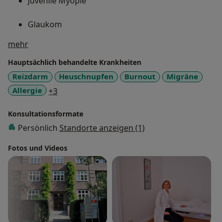
Juvenile Myopie
Glaukom
Über mich
mehr
Beginnende Makuladegeneration
Hauptsächlich behandelte Krankheiten
Reizdarm
Heuschnupfen
Burnout
Migräne
a11y_sr_more_diseases
Allergie
+3
Konsultationsformate
Persönlich
Standorte anzeigen (1)
Fotos und Videos