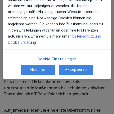
insbesondere die Akupunktur auch bei uns immer
werden wir nur diejenigen verwenden, die für die
mehr Anhänger gefunden und sich in vielen Bereichen
ordnungsgemäße Nutzung unserer Website technisch
zu einer echten Alternative zur westlichen
erforderlich sind. Notwendige Cookies können nie
Schulmedizin entwickelt.
abgelehnt werden. Sie können Ihre Zustimmung jederzeit
in den Einstellungen widerrufen oder Ihre Präferenzen
Naturheilverfahren
aktualisieren. Erfahren Sie mehr unter
Datenschutz und
Schmerztherapie
Cookie Erklärung
Mein weiteres Leistungs­spektrum
Die Traditionelle Chinesische Medizin hat sich wie
Cookie-Einstellungen
zahlreiche Studien belegen bei einer Vielzahl von
Erkrankungen und Beschwerden bewährt. Besonders
Ablehnen
Akzeptieren
bei Schmerzzuständen aller Art chronischen
Prozessen und Erkrankungen sowie als
unterstützende Maßnahmen bei schulmedizinischen
Therapien wird TCM erfolgreich angewandt.
Auf jameda finden Sie eine erste Übersicht welche