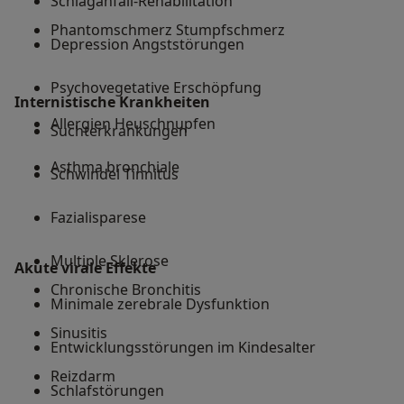
Schlaganfall-Rehabilitation
Phantomschmerz Stumpfschmerz
Depression Angststörungen
Psychovegetative Erschöpfung
Internistische Krankheiten
Allergien Heuschnupfen
Suchterkrankungen
Asthma bronchiale
Schwindel Tinnitus
Fazialisparese
Multiple Sklerose
Akute virale Effekte
Chronische Bronchitis
Minimale zerebrale Dysfunktion
Sinusitis
Entwicklungsstörungen im Kindesalter
Reizdarm
Schlafstörungen