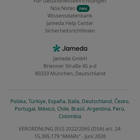
Für Gesundheitseinrichtungen
Noa Notes
neu
Wissensdatenbank
Jameda Help Center
Sicherheitsrichtlinien
Kontakt
Jameda - Startseite
Jameda GmbH
Brienner Straße 45 a-d
80333 München, Deutschland
öffnet in einer neuen Registerkarte
öffnet in einer neuen Registerkarte
öffnet in einer neuen Registerk
öffnet in einer neuen Reg
öffnet in ei
öffn
Polska
,
Türkiye
,
España
,
Italia
,
Deutschland
,
Česko
,
öffnet in einer neuen Registerkarte
öffnet in einer neuen Registerkarte
öffnet in einer neuen Register
öffnet in einer neuen R
öffnet in ei
öffnet
Portugal
,
México
,
Chile
,
Brasil
,
Argentina
,
Perú
,
öffnet in einer neuen Re
Colombia
VERORDNUNG (EU) 2022/2065 (DSA) art. 24:
15.395.179 “AMARs” - Juni 2026