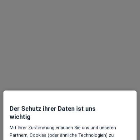
Praxis Dr.med. Birgit Kleber Praktische Ärztin
Dieser Arzt bzw. diese Ärztin bietet keine Online-Terminbuchung an diesem Standort an.
Terminanfrage senden
Dr. med. Jochen Drechsel
·
Mehr
Allgemeinmediziner
Der Schutz ihrer Daten ist uns
109 Bewertungen
wichtig
Mit Ihrer Zustimmung erlauben Sie uns und unseren
Hollerweg 10, Hallbergmoos
•
Zu Google Maps
Partnern, Cookies (oder ähnliche Technologien) zu