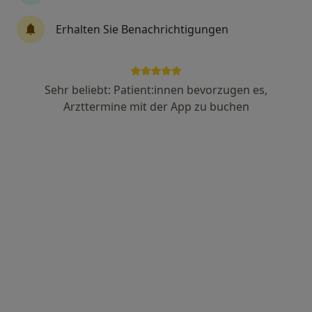
Chia-Shun Hsieh
Erhalten Sie Benachrichtigungen
Allgemeinmediziner, Notfallmediziner, Chirotherapeut
37 Bewertungen
Sehr beliebt: Patient:innen bevorzugen es,
Alpenstr. 25, Griesstätt
•
Zu Google Maps
Arzttermine mit der App zu buchen
Praxis Chia-Shun Hsieh Facharzt f. Allgemeinmedizin
Dieser Arzt bzw. diese Ärztin bietet keine Online-Terminbuchung an diesem Standort an.
Terminanfrage senden
Ärzte und Heilberufler verfügbar
Diese Ärzte und Heilberufler befinden sich
außerhalb von Wasserburg am Inn, Bayern in
Gebieten nahe Ihrer Suche.