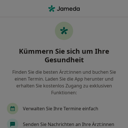
Ha
Allgemeinmediziner • Wasserburg am Inn, Bayern
Filter & Sortierung
Zu Google Maps
Allgemeinmediziner in Wasserburg am
Kümmern Sie sich um Ihre
Inn: Termin buchen mit jameda
Gesundheit
Finden Sie Allgemeinmediziner in Wasserburg am
Inn und buchen Sie online ohne zusätzliche Kosten.
Finden Sie die besten Ärzt:innen und buchen Sie
Wie wir die Suchergebnisse sortieren
einen Termin. Laden Sie die App herunter und
erhalten Sie kostenlos Zugang zu exklusiven
Funktionen:
Verwalten Sie Ihre Termine einfach
Senden Sie Nachrichten an Ihre Ärzt:innen