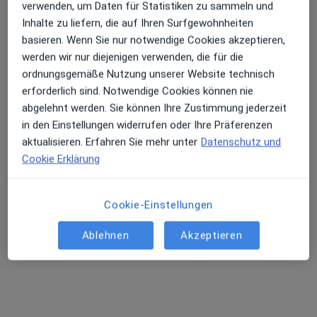
Praxis Dr.med. Jochen Drechsel Facharzt für Allgemeinmedizin
verwenden, um Daten für Statistiken zu sammeln und
Dieser Arzt bzw. diese Ärztin bietet keine Online-Terminbuchung an diesem Standort an.
Inhalte zu liefern, die auf Ihren Surfgewohnheiten
basieren. Wenn Sie nur notwendige Cookies akzeptieren,
Terminanfrage senden
werden wir nur diejenigen verwenden, die für die
ordnungsgemäße Nutzung unserer Website technisch
erforderlich sind. Notwendige Cookies können nie
abgelehnt werden. Sie können Ihre Zustimmung jederzeit
in den Einstellungen widerrufen oder Ihre Präferenzen
aktualisieren. Erfahren Sie mehr unter
Datenschutz und
Cookie Erklärung
Cookie-Einstellungen
Dr. med. Markus Baumgartner
·
Mehr
Allgemeinmediziner, Akupunkteur, Chirotherapeut
Ablehnen
Akzeptieren
165 Bewertungen
Scheinerstr. 9, München
•
Zu Google Maps
Praxis Dr.med. Markus Baumgartner Facharzt für Allgemeinmedizin