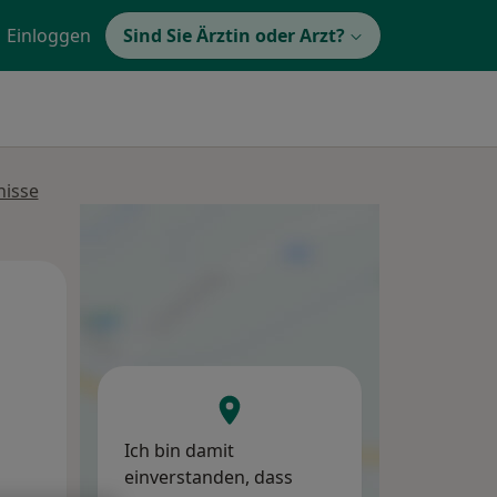
Einloggen
Sind Sie Ärztin oder Arzt?
nisse
Di,
Mi,
Do,
11 Aug
12 Aug
13 Aug
Ich bin damit
einverstanden, dass