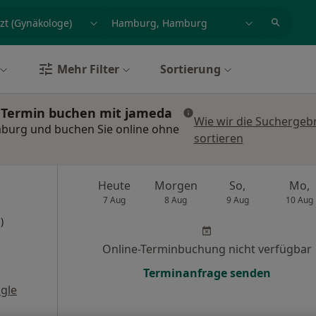
et, Erkrankung, Name
z.B. Berlin
Mehr Filter
Sortierung
 Termin buchen mit jameda
Wie wir die Suchergeb
mburg und buchen Sie online ohne
sortieren
Heute
Morgen
So,
Mo,
7 Aug
8 Aug
9 Aug
10 Aug
)
Online-Terminbuchung nicht verfügbar
Terminanfrage senden
gle