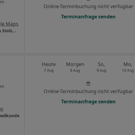
en
Online-Terminbuchung nicht verfügbar
Terminanfrage senden
le Maps
Gynäkologie im neuen Mohnhof Andrea von Stolzmann Fachärztin für Frauenheilkunde und Geburtshilfe
Heute
Morgen
So,
Mo,
7 Aug
8 Aug
9 Aug
10 Aug
en
Online-Terminbuchung nicht verfügbar
Terminanfrage senden
ps
heilkunde