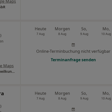
gle Maps
GbR
Heute
Morgen
So,
Mo,
7 Aug
8 Aug
9 Aug
10 Aug
)
en
Online-Terminbuchung nicht verfügbar
Terminanfrage senden
le Maps
Praxis Irina Golubeva Fachärztin für Frauenheilkunde und Geburtshilfe
ra
Heute
Morgen
So,
Mo,
7 Aug
8 Aug
9 Aug
10 Aug
)
n