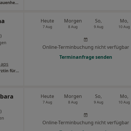
Praxis Dorle Rauschenbach Fachärztin für Frauenheilkunde und Geburtshilfe
na
Heute
Morgen
So,
Mo,
7 Aug
8 Aug
9 Aug
10 Aug
)
gen
Online-Terminbuchung nicht verfügbar
Terminanfrage senden
Maps
Praxis Dr.med. Manthana Haritaworn Fachärztin für Frauenheilkunde und Geburtshilfe
rbara
Heute
Morgen
So,
Mo,
7 Aug
8 Aug
9 Aug
10 Aug
)
en
Online-Terminbuchung nicht verfügbar