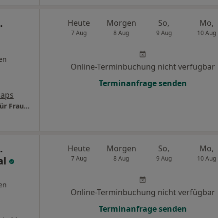
.
Heute
Morgen
So,
Mo,
7 Aug
8 Aug
9 Aug
10 Aug
en
Online-Terminbuchung nicht verfügbar
Terminanfrage senden
Maps
Praxis PD Dr.med. Michael A. Graf Facharzt für Frauenheilkunde und Geburtshilfe
.
Heute
Morgen
So,
Mo,
al
7 Aug
8 Aug
9 Aug
10 Aug
en
Online-Terminbuchung nicht verfügbar
Terminanfrage senden