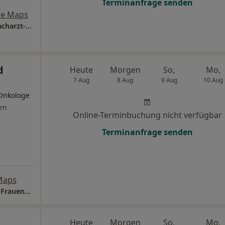
Terminanfrage senden
le Maps
Amedes Barkhof Hamburg Kinderwunsch Facharzt-Zentrum Pränatale Medizin, Osteologie und Endokrinologie GmbH
d
Heute
Morgen
So,
Mo,
7 Aug
8 Aug
9 Aug
10 Aug
 Onkologe
en
Online-Terminbuchung nicht verfügbar
Terminanfrage senden
Maps
Praxis Dr.med. Burkhard Focke Facharzt für Frauenheilkunde und Geburtshilfe
Heute
Morgen
So,
Mo,