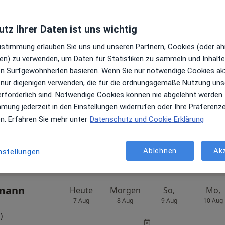
Gyn2 Praxis für Gynäkologie, Ernährungsmedizin und Sexualität
tz ihrer Daten ist uns wichtig
en
Zustimmung erlauben Sie uns und unseren Partnern, Cookies (oder äh
Heute
Morgen
So,
Mo,
en) zu verwenden, um Daten für Statistiken zu sammeln und Inhalte 
7 Aug
8 Aug
9 Aug
10 Aug
)
ren Surfgewohnheiten basieren. Wenn Sie nur notwendige Cookies ak
 nur diejenigen verwenden, die für die ordnungsgemäße Nutzung uns
Online-Terminbuchung nicht verfügbar
erforderlich sind. Notwendige Cookies können nie abgelehnt werden.
mmung jederzeit in den Einstellungen widerrufen oder Ihre Präferenz
Terminanfrage senden
en. Erfahren Sie mehr unter
Datenschutz und Cookie Erklärung
Maps
Ablehnen
Ak
nstellungen
zmann
Heute
Morgen
So,
Mo,
7 Aug
8 Aug
9 Aug
10 Aug
)