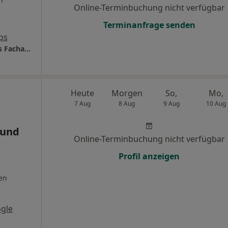
Online-Terminbuchung nicht verfügbar
Terminanfrage senden
ps
Frauenarztpraxis Heilwigstr. Gynäkologischs Facharztzentrum
Heute
Morgen
So,
Mo,
7 Aug
8 Aug
9 Aug
10 Aug
 und
Online-Terminbuchung nicht verfügbar
Profil anzeigen
en
gle