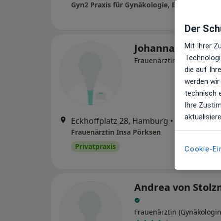
Der Schu
Johanna Reppch
Mit Ihrer 
Technologi
Frauenärztin (Gynäkologin
die auf Ih
werden wir
technisch 
Ihre Zusti
aktualisier
Eckhoffplatz 28, Hamburg
•
Zu Google 
Frauenärztin Insa Pörksen
Privatpraxis
Cookie-Ei
Andrea von Stol
Frauenärztin (Gynäkologin