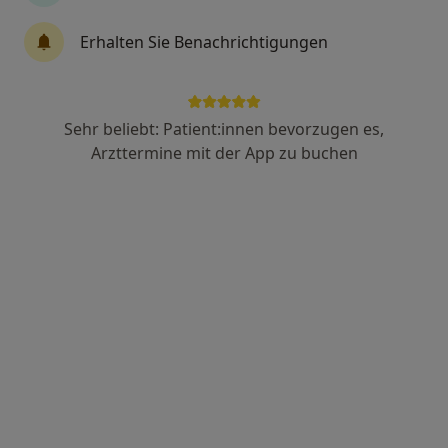
Erhalten Sie Benachrichtigungen
Neurochirugische Praxis Dr. med Arnd
Göpffarth und Mark Peczkowski
Gemeinschaftspraxis
Sehr beliebt: Patient:innen bevorzugen es,
Neurochirurgie, Wirbelsäulenchirurgie
Arzttermine mit der App zu buchen
230 Bewertungen
Zu Google
Friedrichshofener Str. 1, Ingolstadt
•
Maps
Neurochirugische Praxis Dr. med Arnd Göpffarth und Mark Peczkowski
Privatpraxis
Erstuntersuchung (Neupatient/in)
Kostenloser Service
Dr. med. Arnd
Göpffarth