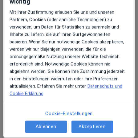
wichtig
Mit Ihrer Zustimmung erlauben Sie uns und unseren
Ziegelberg 2, Wettstetten
•
Zu Google Maps
Partnern, Cookies (oder ähnliche Technologien) zu
Zahnärzte am Adlmannsberg Dr. Leventic & Kollegen im Gesundheitszentrum
verwenden, um Daten für Statistiken zu sammeln und
Keine Online-Terminbuchung über jameda verfügbar
Inhalte zu liefern, die auf Ihren Surfgewohnheiten
basieren. Wenn Sie nur notwendige Cookies akzeptieren,
Profil anzeigen
werden wir nur diejenigen verwenden, die für die
ordnungsgemäße Nutzung unserer Website technisch
erforderlich sind. Notwendige Cookies können nie
abgelehnt werden. Sie können Ihre Zustimmung jederzeit
in den Einstellungen widerrufen oder Ihre Präferenzen
aktualisieren. Erfahren Sie mehr unter
Datenschutz und
Cookie Erklärung
Praxis Mark Peczkowski Facharzt für
Cookie-Einstellungen
Neurochirurgie
Ablehnen
Akzeptieren
Praxis
Neurochirurgie, Wirbelsäulenchirurgie