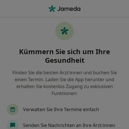
Ha
Ingolstadt, Bayern
Filter & Sortierung
• 1
Zu Google Map
Praxen in Ingolstadt
Kümmern Sie sich um Ihre
Wie wir die Suchergebnisse sortieren
Gesundheit
Finden Sie die besten Ärzt:innen und buchen Sie
Nach welchem Fachgebiet suchen Sie?
einen Termin. Laden Sie die App herunter und
Allgemeinchirurg
Psychiater
Wirbelsäule
erhalten Sie kostenlos Zugang zu exklusiven
Funktionen:
Verwalten Sie Ihre Termine einfach
Senden Sie Nachrichten an Ihre Ärzt:innen