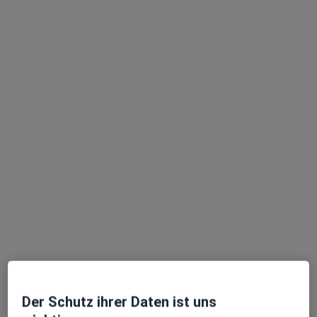
Prof. Dr. A. Kehrer, Praxis für Plastische und Ästhetische Chirurgie, IN-aesthetik
Privatpraxis
Keine Online-Terminbuchung über jameda verfügbar
Profil anzeigen
Zahnärzte am Adlmannsberg Dr. Leventic
& Kollegen im Gesundheitszentrum
Praxis
Zahnarzt
Der Schutz ihrer Daten ist uns
23 Bewertungen