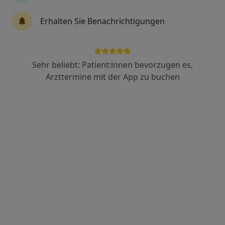
Erhalten Sie Benachrichtigungen
HNO Zentrum Lübeck
Gemeinschaftspraxis
44 Bewertungen
Sehr beliebt: Patient:innen bevorzugen es,
Arzttermine mit der App zu buchen
Mühlenstr. 34-48, Lübeck
•
Zu Google Maps
HNO Zentrum Lübeck
Keine Online-Terminbuchung über jameda verfügbar
Profil anzeigen