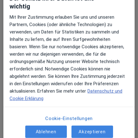
Profil anzeigen
wichtig
Mit Ihrer Zustimmung erlauben Sie uns und unseren
Partnern, Cookies (oder ähnliche Technologien) zu
verwenden, um Daten für Statistiken zu sammeln und
Inhalte zu liefern, die auf Ihren Surfgewohnheiten
basieren. Wenn Sie nur notwendige Cookies akzeptieren,
werden wir nur diejenigen verwenden, die für die
ordnungsgemäße Nutzung unserer Website technisch
erforderlich sind. Notwendige Cookies können nie
Zahnärztliche Gem.Praxis am Stadtpark
abgelehnt werden. Sie können Ihre Zustimmung jederzeit
Otte & Partner
in den Einstellungen widerrufen oder Ihre Präferenzen
Gemeinschaftspraxis
aktualisieren. Erfahren Sie mehr unter
Datenschutz und
Zahn-Klinik
Cookie Erklärung
7 Bewertungen
Cookie-Einstellungen
Heiligen-Geist-Kamp 1 c, Lübeck
•
Zu Google Maps
Zahnärztliche Gem.Praxis am Stadtpark Otte & Partner
Ablehnen
Akzeptieren