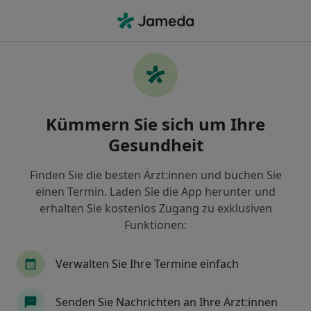
Ha
Lübeck, Schleswig-Holstein
Filter & Sortierung
• 1
Zu Google Map
Praxen in Lübeck
Kümmern Sie sich um Ihre
Wie wir die Suchergebnisse sortieren
Gesundheit
Finden Sie die besten Ärzt:innen und buchen Sie
Nach welchem Fachgebiet suchen Sie?
einen Termin. Laden Sie die App herunter und
Internist
Psychiater
Frauenarzt (Gynäkol
erhalten Sie kostenlos Zugang zu exklusiven
Funktionen:
Verwalten Sie Ihre Termine einfach
Senden Sie Nachrichten an Ihre Ärzt:innen