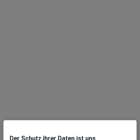
Praxis für Zahnheilkunde Dres. Meink &
Beduhn
Gemeinschaftspraxis
3 Bewertungen
Schwartauer Allee 3 c, Lübeck
•
Zu Google Maps
Praxis für Zahnheilkunde Dres. Meink & Beduhn
Dr. med. dent.
Dr. med. dent.
Thomas Meink
Wolfgang Beduhn
Keine Online-Terminbuchung über jameda verfügbar
Der Schutz ihrer Daten ist uns