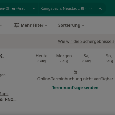
et, Erkrankung, Name
z.B. Berlin
Mehr Filter
Sortierung
Wie wir die Suchergebnisse s
K.
Heute
Morgen
Sa,
So,
6 Aug
7 Aug
8 Aug
9 Aug
gen
Online-Terminbuchung nicht verfügbar
Terminanfrage senden
Maps
Praxis Dr.med. Hannah K. Teepe Fachärztin für HNO-Heilkunde