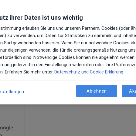
tz ihrer Daten ist uns wichtig
Zustimmung erlauben Sie uns und unseren Partnern, Cookies (oder äh
en) zu verwenden, um Daten für Statistiken zu sammeln und Inhalte 
ußerhalb von Königsbach, Neustadt, Rheinland-Pfalz in Gebi
ren Surfgewohnheiten basieren. Wenn Sie nur notwendige Cookies ak
 nur diejenigen verwenden, die für die ordnungsgemäße Nutzung uns
erforderlich sind. Notwendige Cookies können nie abgelehnt werden.
Heute
Morgen
Sa,
So,
mmung jederzeit in den Einstellungen widerrufen oder Ihre Präferenz
6 Aug
7 Aug
8 Aug
9 Aug
en. Erfahren Sie mehr unter
Datenschutz und Cookie Erklärung
gen
Online-Terminbuchung nicht verfügbar
Ablehnen
Ak
nstellungen
Terminanfrage senden
oogle
s