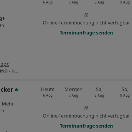
6 Aug
7 Aug
8 Aug
9 Aug
oge
Online-Terminbuchung nicht verfügbar
en
Terminanfrage senden
Maps
Praxis Dr.med. Florian Ruberg Facharzt für HNO - Heilkunde
ecker
Heute
Morgen
Sa,
So,
6 Aug
7 Aug
8 Aug
9 Aug
·
Mehr
en
Online-Terminbuchung nicht verfügbar
Terminanfrage senden