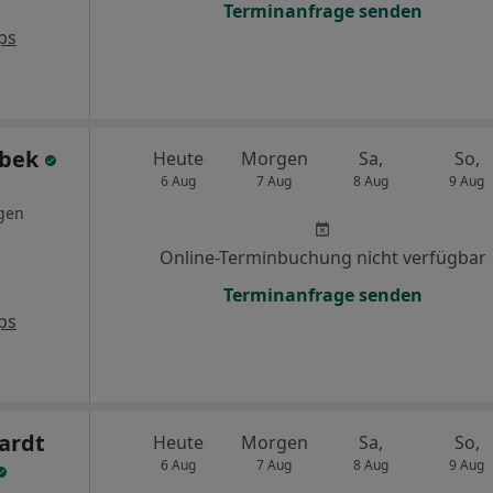
Terminanfrage senden
ps
obek
Heute
Morgen
Sa,
So,
6 Aug
7 Aug
8 Aug
9 Aug
gen
Online-Terminbuchung nicht verfügbar
Terminanfrage senden
ps
ardt
Heute
Morgen
Sa,
So,
6 Aug
7 Aug
8 Aug
9 Aug