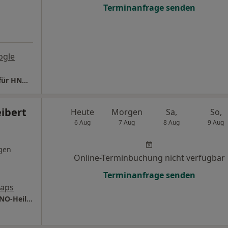
Terminanfrage senden
ogle
Praxis Dr.med. Rüdiger Bergmann Facharzt für HNO - Heilkunde
eibert
Heute
Morgen
Sa,
So,
6 Aug
7 Aug
8 Aug
9 Aug
gen
Online-Terminbuchung nicht verfügbar
Terminanfrage senden
Maps
Praxis Dr.med. Marco Leibert Facharzt für HNO-Heilkunde