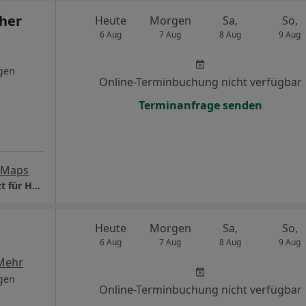
pher
Heute
Morgen
Sa,
So,
6 Aug
7 Aug
8 Aug
9 Aug
gen
Online-Terminbuchung nicht verfügbar
Terminanfrage senden
 Maps
Praxis Dr.med. Christopher Freiburg Facharzt für HNO-Heilkunde
Heute
Morgen
Sa,
So,
6 Aug
7 Aug
8 Aug
9 Aug
Mehr
gen
Online-Terminbuchung nicht verfügbar