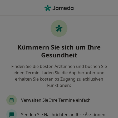
Ha
Psychotherapie • Göppingen, Baden-Württemberg
Filter & Sortierung
• 1
Zu Google Map
Psychotherapie, Göppingen
Kümmern Sie sich um Ihre
Wie wir die Suchergebnisse sortieren
Gesundheit
Finden Sie die besten Ärzt:innen und buchen Sie
Welche Terminart möchten Sie buchen?
einen Termin. Laden Sie die App herunter und
Psychotherapie
Psychotherapie (Erstgespräch
erhalten Sie kostenlos Zugang zu exklusiven
Funktionen:
Verwalten Sie Ihre Termine einfach
Senden Sie Nachrichten an Ihre Ärzt:innen