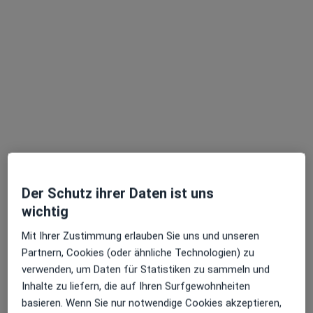
Dipl.-Psych. Anita Müller
·
Mehr
Psychologische Psychotherapeutin
Holzwasen 5 a, Bad Boll
•
Zu Google Maps
Privatpraxis Anita Müller Psycholog. Psychotherapeutin
Der Schutz ihrer Daten ist uns
Privatpraxis
wichtig
Dieser Arzt bzw. diese Ärztin bietet keine Online-Terminbuchung an diesem Standort an.
Mit Ihrer Zustimmung erlauben Sie uns und unseren
Partnern, Cookies (oder ähnliche Technologien) zu
Terminanfrage senden
verwenden, um Daten für Statistiken zu sammeln und
Inhalte zu liefern, die auf Ihren Surfgewohnheiten
basieren. Wenn Sie nur notwendige Cookies akzeptieren,