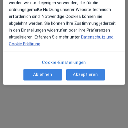
werden wir nur diejenigen verwenden, die für die
ordnungsgemäße Nutzung unserer Website technisch
erforderlich sind. Notwendige Cookies können nie
abgelehnt werden. Sie können Ihre Zustimmung jederzeit
in den Einstellungen widerrufen oder Ihre Präferenzen
aktualisieren. Erfahren Sie mehr unter
Datenschutz und
Roswitha Funk-Aydemir
Cookie Erklärung
Heilpraktikerin für Psychotherapie
3 Bewertungen
Cookie-Einstellungen
Staufenstr. 5/1, Göppingen
•
Zu Google Maps
Ablehnen
Akzeptieren
Praxis Roswitha Funk-Aydemir Heilprakt. für Psychotherapie
Privatpraxis
Dieser Arzt bzw. diese Ärztin bietet keine Online-Terminbuchung an diesem Standort an.
Terminanfrage senden