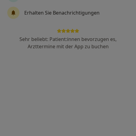
Erhalten Sie Benachrichtigungen
Dr. med. Katinka Staemmler
·
Mehr
Plastische & Ästhetische Chirurgin
14 Bewertungen
Sehr beliebt: Patient:innen bevorzugen es,
Arzttermine mit der App zu buchen
Adresse
Videosprechstunde
Schelmenstr. 50, Göppingen
•
Zu Google Maps
Praxis für Psychotherapie
Privatpraxis
Dieser Arzt bzw. diese Ärztin bietet keine Online-Terminbuchung an diesem Standort an.
Terminanfrage senden