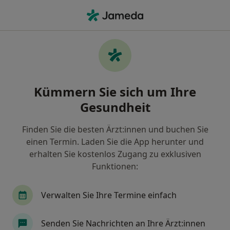
Ha
Mund-Kiefer-Gesichtschirurg • München, Bayern
Filter & Sortierung
• 1
Zu Google Map
Empfohlene Mund-Kiefer-
Kümmern Sie sich um Ihre
Gesichtschirurgen für Privat versichert in
München
Gesundheit
Wie wir die Suchergebnisse sortieren
Finden Sie die besten Ärzt:innen und buchen Sie
einen Termin. Laden Sie die App herunter und
erhalten Sie kostenlos Zugang zu exklusiven
Funktionen:
Verwalten Sie Ihre Termine einfach
Senden Sie Nachrichten an Ihre Ärzt:innen
Dr. med. dent. Sigurd Hafner