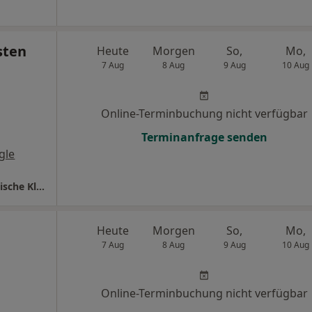
sten
Heute
Morgen
So,
Mo,
7 Aug
8 Aug
9 Aug
10 Aug
Online-Terminbuchung nicht verfügbar
Terminanfrage senden
gle
Universitätsklinikum Bochum Neurochirurgische Klinik
Heute
Morgen
So,
Mo,
7 Aug
8 Aug
9 Aug
10 Aug
Online-Terminbuchung nicht verfügbar