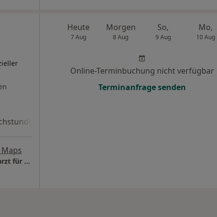
Heute
Morgen
So,
Mo,
7 Aug
8 Aug
9 Aug
10 Aug
ieller
Online-Terminbuchung nicht verfügbar
en
Terminanfrage senden
chstunde
e Maps
Privatpraxis John Jairo Gómez Gallego Facharzt für Neurochirurgie