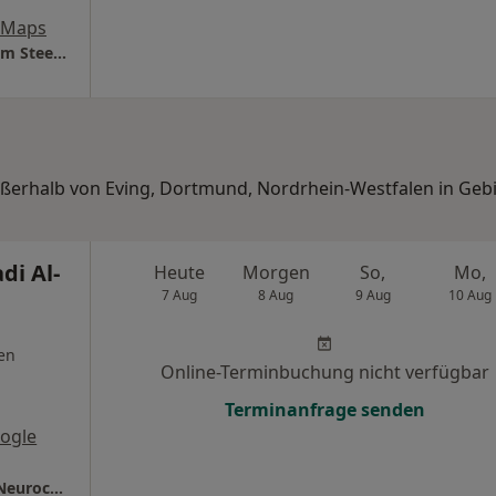
 Maps
ONZ Dortmund Dres. Bernd Illerhaus Wolfram Steens Thomas Bierstedt u.w.
außerhalb von Eving, Dortmund, Nordrhein-Westfalen in Geb
di Al-
Heute
Morgen
So,
Mo,
7 Aug
8 Aug
9 Aug
10 Aug
en
Online-Terminbuchung nicht verfügbar
Terminanfrage senden
ogle
Praxis Abdul Hadi Al-Nahlaoui Facharzt für Neurochirurgie