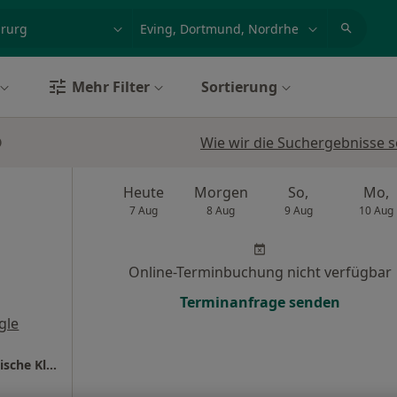
et, Erkrankung, Name
z.B. Berlin
Mehr Filter
Sortierung
Wie wir die Suchergebnisse s
Heute
Morgen
So,
Mo,
7 Aug
8 Aug
9 Aug
10 Aug
Online-Terminbuchung nicht verfügbar
Terminanfrage senden
gle
Universitätsklinikum Bochum Neurochirurgische Klinik