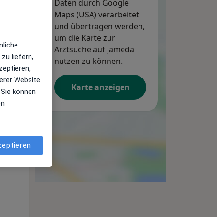
Daten durch Google
Maps (USA) verarbeitet
und übertragen werden,
Di,
Mi,
Do,
um die Karte zur
11 Aug
12 Aug
13 Aug
nliche
Arztsuche auf jameda
zu liefern,
nutzen zu können.
zeptieren,
erer Website
Karte anzeigen
 Sie können
en
zeptieren
Di,
Mi,
Do,
11 Aug
12 Aug
13 Aug