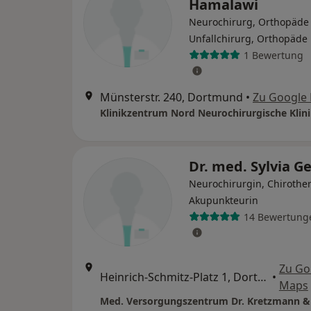
Hamalawi
Neurochirurg, Orthopäde
Unfallchirurg, Orthopäde
1 Bewertung
Münsterstr. 240, Dortmund
•
Zu Google
Klinikzentrum Nord Neurochirurgische Klin
Dr. med. Sylvia G
Neurochirurgin, Chirothe
Akupunkteurin
14 Bewertung
Zu Go
Heinrich-Schmitz-Platz 1, Dortmund
•
Maps
Med. Versorgungszentrum Dr. Kretzmann &