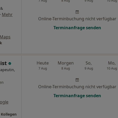
7 Aug
8 Aug
9 Aug
10 Aug
 &
·
Mehr
Online-Terminbuchung nicht verfügbar
Terminanfrage senden
 Maps
ik
eist
Heute
Morgen
So,
Mo,
7 Aug
8 Aug
9 Aug
10 Aug
rapeutin,
en
Online-Terminbuchung nicht verfügbar
Terminanfrage senden
ogle
 Kollegen