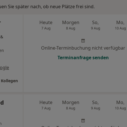
n Sie später nach, ob neue Plätze frei sind.
r
Heute
Morgen
So,
Mo,
7 Aug
8 Aug
9 Aug
10 Aug
 &
Online-Terminbuchung nicht verfügbar
en
Terminanfrage senden
ogle
 Kollegen
ad
Heute
Morgen
So,
Mo,
7 Aug
8 Aug
9 Aug
10 Aug
n