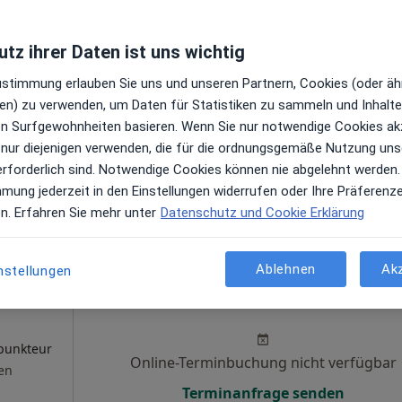
Heute
Morgen
So,
Mo,
tz ihrer Daten ist uns wichtig
7 Aug
8 Aug
9 Aug
10 Aug
peut,
Zustimmung erlauben Sie uns und unseren Partnern, Cookies (oder äh
en) zu verwenden, um Daten für Statistiken zu sammeln und Inhalte 
en
ren Surfgewohnheiten basieren. Wenn Sie nur notwendige Cookies ak
Online-Terminbuchung nicht verfügbar
 nur diejenigen verwenden, die für die ordnungsgemäße Nutzung uns
Terminanfrage senden
erforderlich sind. Notwendige Cookies können nie abgelehnt werden.
aps
mmung jederzeit in den Einstellungen widerrufen oder Ihre Präferenz
urgie
en. Erfahren Sie mehr unter
Datenschutz und Cookie Erklärung
Ablehnen
Ak
nstellungen
Heute
Morgen
So,
Mo,
7 Aug
8 Aug
9 Aug
10 Aug
punkteur
Online-Terminbuchung nicht verfügbar
en
Terminanfrage senden