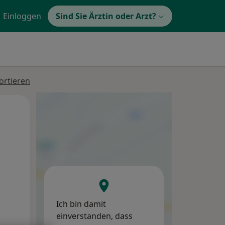
Einloggen
Sind Sie Ärztin oder Arzt?
ortieren
Di,
Mi,
Do,
11 Aug
12 Aug
13 Aug
Ich bin damit
einverstanden, dass