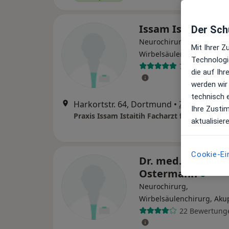
Issam Istaitih
Der Schu
Neurochirurg, Chirothera
Mit Ihrer 
Wirbelsäulenchirurg
Technologi
72 Bewertung
die auf Ih
werden wir
technisch 
Harkortstr. 64, Dortmund
•
Zu Google M
Ihre Zusti
Praxis Issam Istaitih Facharzt für Neurochir
aktualisier
Cookie-Ei
Dr. med. Guido
Ostermann
Neurochirurg,
Wirbelsäulenchirurg, Aku
22 Bewertung