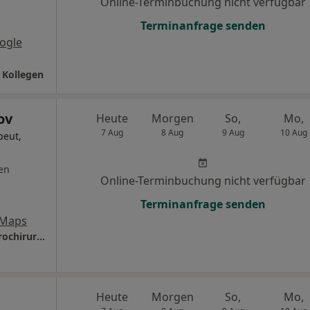
Online-Terminbuchung nicht verfügbar
Terminanfrage senden
ogle
 Kollegen
ov
Heute
Morgen
So,
Mo,
7 Aug
8 Aug
9 Aug
10 Aug
peut,
en
Online-Terminbuchung nicht verfügbar
Terminanfrage senden
 Maps
Praxis Dr. Alexei Korenkov Facharzt für Neurochirurgie
Heute
Morgen
So,
Mo,