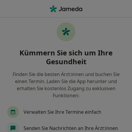
Ha
Zahnarzt • Radolfzell am Bodensee, Baden-Württemberg
Filter & Sortierung
• 1
Zu Google Map
Empfohlene Zahnärzte für Privat
Kümmern Sie sich um Ihre
versichert in Radolfzell am Bodensee
Gesundheit
Wie wir die Suchergebnisse sortieren
Finden Sie die besten Ärzt:innen und buchen Sie
einen Termin. Laden Sie die App herunter und
erhalten Sie kostenlos Zugang zu exklusiven
Funktionen:
Verwalten Sie Ihre Termine einfach
Dr. med. dent. M.Sc. Roland Horn
Senden Sie Nachrichten an Ihre Ärzt:innen
·
Mehr
Zahnarzt