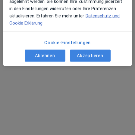
abgelehnt werden. Sie können Ihre Zustimmung jederzeit
in den Einstellungen widerrufen oder Ihre Präferenzen
aktualisieren. Erfahren Sie mehr unter
Datenschutz und
Cookie Erklärung
Pantea Tavakolian
Cookie-Einstellungen
·
Mehr
Zahnärztin
Ablehnen
Akzeptieren
21 Bewertungen
Münzgasse 4 a, Konstanz
•
Zu Google Maps
Praxis Dr. Pantea Tavakolian Zahnärztin
Dieser Arzt bzw. diese Ärztin bietet keine Online-Terminbuchung an diesem Standort an.
Terminanfrage senden