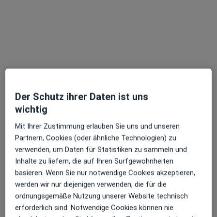
Dr. med. dent. Carola Kerner
·
Mehr
Zahnärztin
Der Schutz ihrer Daten ist uns
66 Bewertungen
wichtig
Mainaustr. 142, Konstanz
•
Zu Google Maps
Mit Ihrer Zustimmung erlauben Sie uns und unseren
Zahnarztpraxis Dr. Carola Kerner
Partnern, Cookies (oder ähnliche Technologien) zu
verwenden, um Daten für Statistiken zu sammeln und
Dieser Arzt bzw. diese Ärztin bietet keine Online-Terminbuchung an diesem Standort an.
Inhalte zu liefern, die auf Ihren Surfgewohnheiten
basieren. Wenn Sie nur notwendige Cookies akzeptieren,
Terminanfrage senden
werden wir nur diejenigen verwenden, die für die
ordnungsgemäße Nutzung unserer Website technisch
erforderlich sind. Notwendige Cookies können nie