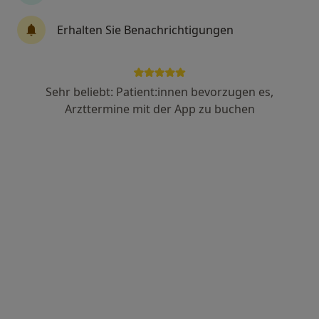
14 Bewertungen
Erhalten Sie Benachrichtigungen
Boxbergweg 3, Neunkirchen
•
Zu Google Maps
Praxis Petra Brunke Zahnärztin
Sehr beliebt: Patient:innen bevorzugen es,
Dieser Arzt bzw. diese Ärztin bietet keine Online-Terminbuchung an diesem Standort an.
Arzttermine mit der App zu buchen
Terminanfrage senden
Dr. med. dent. Jörg Bubel
·
Mehr
Zahnarzt