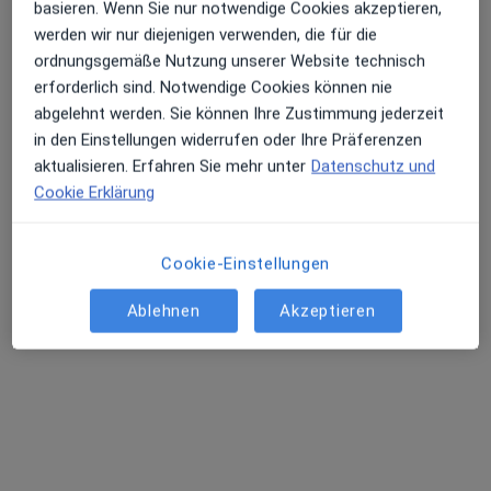
basieren. Wenn Sie nur notwendige Cookies akzeptieren,
werden wir nur diejenigen verwenden, die für die
Cecilienstr. 4, Saarbrücken
•
Zu Google Maps
ordnungsgemäße Nutzung unserer Website technisch
Praxis Dr.Dr. Wolfgang Schug Zahnarzt
erforderlich sind. Notwendige Cookies können nie
Dieser Arzt bzw. diese Ärztin bietet keine Online-Terminbuchung an diesem Standort an.
abgelehnt werden. Sie können Ihre Zustimmung jederzeit
in den Einstellungen widerrufen oder Ihre Präferenzen
Terminanfrage senden
aktualisieren. Erfahren Sie mehr unter
Datenschutz und
Cookie Erklärung
Cookie-Einstellungen
Ablehnen
Akzeptieren
Dr. Katharina Aiello
Zahnärztin
Saar-Pfalz-Str. 47, Blieskastel
•
Zu Google Maps