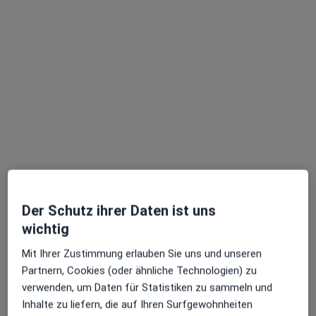
Cecilienstr. 4, Saarbrücken
•
Zu Google Maps
Praxis Dr.med.dent. Thomas Schug Zahnarzt
Dieser Arzt bzw. diese Ärztin bietet keine Online-Terminbuchung an diesem Standort an.
Terminanfrage senden
Der Schutz ihrer Daten ist uns
wichtig
Mit Ihrer Zustimmung erlauben Sie uns und unseren
Dr. Dr. Wolfgang Schug
Partnern, Cookies (oder ähnliche Technologien) zu
Zahnarzt
verwenden, um Daten für Statistiken zu sammeln und
24 Bewertungen
Inhalte zu liefern, die auf Ihren Surfgewohnheiten