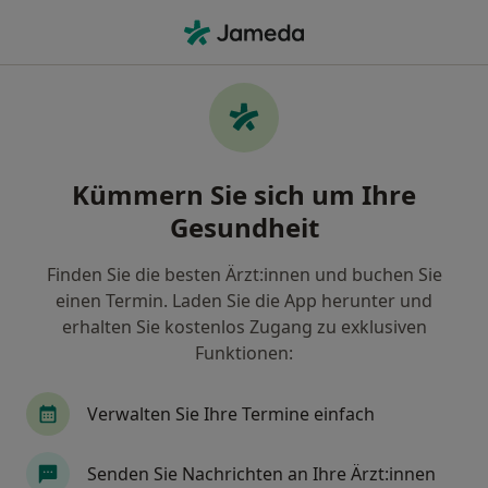
Ha
Zahnarzt • Saarbrücken, Saarland
Filter & Sortierung
• 1
Zu Google Map
Empfohlene Zahnärzte für Privat
Kümmern Sie sich um Ihre
versichert in Saarbrücken
Gesundheit
Wie wir die Suchergebnisse sortieren
Finden Sie die besten Ärzt:innen und buchen Sie
einen Termin. Laden Sie die App herunter und
erhalten Sie kostenlos Zugang zu exklusiven
Funktionen:
Verwalten Sie Ihre Termine einfach
Petra Brunke
Senden Sie Nachrichten an Ihre Ärzt:innen
·
Mehr
Zahnärztin