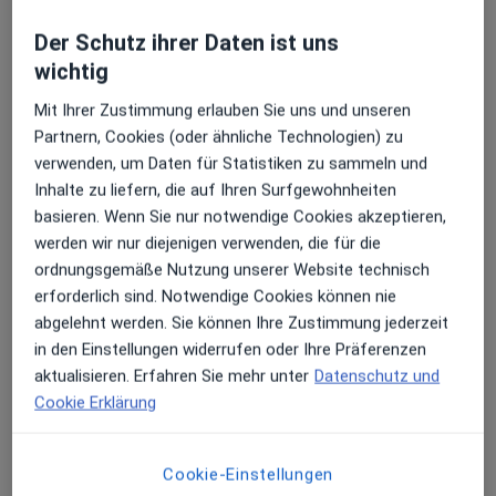
Der Schutz ihrer Daten ist uns
wichtig
Mit Ihrer Zustimmung erlauben Sie uns und unseren
Partnern, Cookies (oder ähnliche Technologien) zu
verwenden, um Daten für Statistiken zu sammeln und
Inhalte zu liefern, die auf Ihren Surfgewohnheiten
basieren. Wenn Sie nur notwendige Cookies akzeptieren,
werden wir nur diejenigen verwenden, die für die
Lars von Rappard
ordnungsgemäße Nutzung unserer Website technisch
·
Mehr
Heilpraktiker, Naturheilverfahren
erforderlich sind. Notwendige Cookies können nie
132 Bewertungen
abgelehnt werden. Sie können Ihre Zustimmung jederzeit
in den Einstellungen widerrufen oder Ihre Präferenzen
aktualisieren. Erfahren Sie mehr unter
Datenschutz und
Adresse
Videosprechstunde
Cookie Erklärung
Birkenweiher 23, Solingen
•
Zu Google Maps
Lars von Rappard und Franziska von Rappard
Cookie-Einstellungen