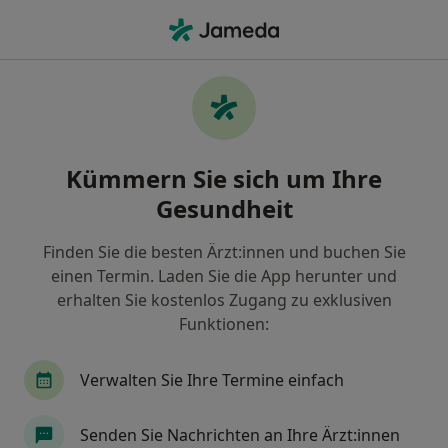
Ha
Allergie • Wuppertal, Nordrhein-Westfalen
Filter & Sortierung
• 1
Zu Google Map
Allergie, Wuppertal
Kümmern Sie sich um Ihre
Wie wir die Suchergebnisse sortieren
Gesundheit
Finden Sie die besten Ärzt:innen und buchen Sie
Nach welchem Fachgebiet suchen Sie?
einen Termin. Laden Sie die App herunter und
Heilpraktiker
Naturheilverfahren
Allgem
erhalten Sie kostenlos Zugang zu exklusiven
Funktionen:
Verwalten Sie Ihre Termine einfach
Senden Sie Nachrichten an Ihre Ärzt:innen