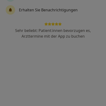
Erhalten Sie Benachrichtigungen
Anzeige
Andrea Klett
Sehr beliebt: Patient:innen bevorzugen es,
·
Mehr
Heilpraktikerin
Arzttermine mit der App zu buchen
20 Bewertungen
Gumbertstr. 137, Düsseldorf
•
Zu Google Maps
Naturheilpraxis Andrea Klett Heilpraktikerin
Privatpraxis
Dieser Arzt bzw. diese Ärztin bietet keine Online-Terminbuchung an diesem Standort an.
Terminanfrage senden