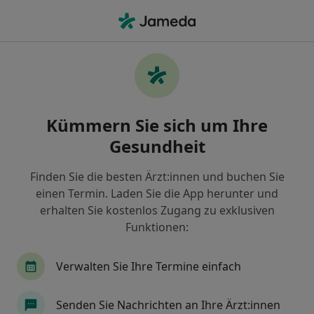
Ha
Knie • Bonn, Nordrhein-Westfalen
Filter & Sortierung
• 1
Zu Google Map
Knie, Bonn
Kümmern Sie sich um Ihre
Wie wir die Suchergebnisse sortieren
Gesundheit
Finden Sie die besten Ärzt:innen und buchen Sie
Nach welchem Fachgebiet suchen Sie?
einen Termin. Laden Sie die App herunter und
Orthopäde & Unfallchirurg
Sportmediziner
erhalten Sie kostenlos Zugang zu exklusiven
Funktionen:
Verwalten Sie Ihre Termine einfach
Senden Sie Nachrichten an Ihre Ärzt:innen