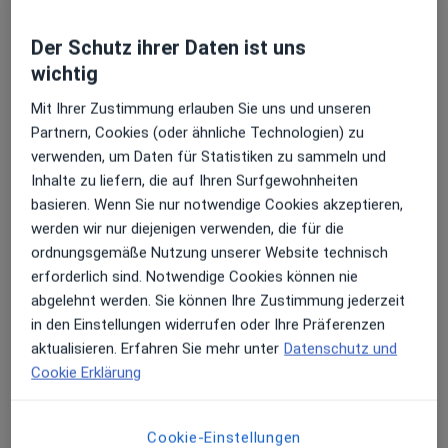
Der Schutz ihrer Daten ist uns
wichtig
Mit Ihrer Zustimmung erlauben Sie uns und unseren
Dr. med. Andreas Heck
Partnern, Cookies (oder ähnliche Technologien) zu
Orthopäde & Unfallchirurg, Kinder- und Jugend-Orthopäde,
verwenden, um Daten für Statistiken zu sammeln und
Orthopäde
Inhalte zu liefern, die auf Ihren Surfgewohnheiten
54 Bewertungen
basieren. Wenn Sie nur notwendige Cookies akzeptieren,
werden wir nur diejenigen verwenden, die für die
ordnungsgemäße Nutzung unserer Website technisch
Zu Google
Joseph-Schumpeter-Allee 15, Bonn
•
erforderlich sind. Notwendige Cookies können nie
Maps
abgelehnt werden. Sie können Ihre Zustimmung jederzeit
Gemeinschaftspraxis Bonn an der Beta Klinik Prof. Dr.med. Thomas Gasser Dr.med. Andre W. Demant u.w.
in den Einstellungen widerrufen oder Ihre Präferenzen
Dieser Arzt bzw. diese Ärztin bietet keine Online-Terminbuchung an diesem Standort an.
aktualisieren. Erfahren Sie mehr unter
Datenschutz und
Cookie Erklärung
Terminanfrage senden
Cookie-Einstellungen