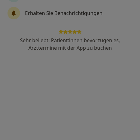
Erhalten Sie Benachrichtigungen
Anzeige
Karin Kraemer
Sehr beliebt: Patient:innen bevorzugen es,
·
Mehr
Zahnärztin
Arzttermine mit der App zu buchen
26 Bewertungen
Kirchstr. 3, Aichwald
•
Zu Google Maps
Zahnarztpraxis Aichwald Karin Kraemer Zahnärztin
Dieser Arzt bzw. diese Ärztin bietet keine Online-Terminbuchung an diesem Standort an.
Terminanfrage senden