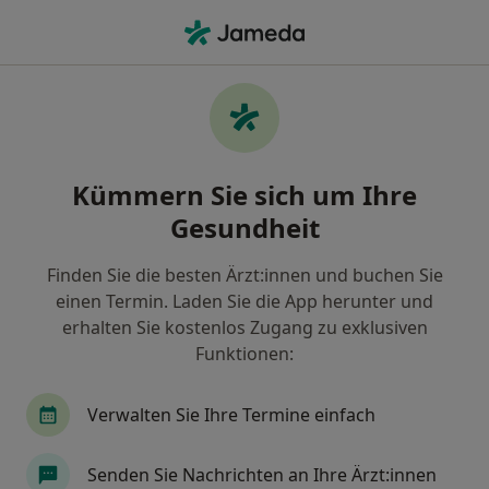
Ha
Zahnschmerzen • Reutlingen, Baden-Württemberg
Filter & Sortierung
• 1
Zu Google Map
Zahnschmerzen, Reutlingen
Kümmern Sie sich um Ihre
Wie wir die Suchergebnisse sortieren
Gesundheit
Finden Sie die besten Ärzt:innen und buchen Sie
Nach welchem Fachgebiet suchen Sie?
einen Termin. Laden Sie die App herunter und
Zahnarzt
erhalten Sie kostenlos Zugang zu exklusiven
Funktionen:
Verwalten Sie Ihre Termine einfach
Senden Sie Nachrichten an Ihre Ärzt:innen