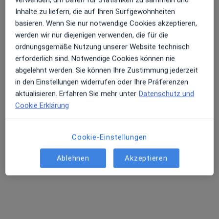
Privatpraxis
Inhalte zu liefern, die auf Ihren Surfgewohnheiten
Dieser Arzt bzw. diese Ärztin bietet keine Online-Terminbuchung an diesem Standort an.
basieren. Wenn Sie nur notwendige Cookies akzeptieren,
werden wir nur diejenigen verwenden, die für die
Terminanfrage senden
ordnungsgemäße Nutzung unserer Website technisch
erforderlich sind. Notwendige Cookies können nie
abgelehnt werden. Sie können Ihre Zustimmung jederzeit
Andere Spezialisten in Ihrer Region
in den Einstellungen widerrufen oder Ihre Präferenzen
aktualisieren. Erfahren Sie mehr unter
Datenschutz und
Im Moment sind keine Plätze mehr frei. Schauen Sie
Cookie Erklärung
später nach, ob neue Plätze frei sind.
Cookie-Einstellungen
Ablehnen
Akzeptieren
Melanie Schmaler