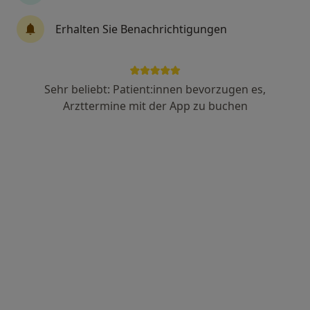
22 Bewertungen
Erhalten Sie Benachrichtigungen
Unterfeldstr. 5, Augsburg
•
Zu Google Maps
Praxis Giuliana Palat Heilprakt. für Psychotherapie
Sehr beliebt: Patient:innen bevorzugen es,
Privatpraxis
Arzttermine mit der App zu buchen
Dieser Arzt bzw. diese Ärztin bietet keine Online-Terminbuchung an diesem Standort an.
Terminanfrage senden
Petra Rosner-Gruner