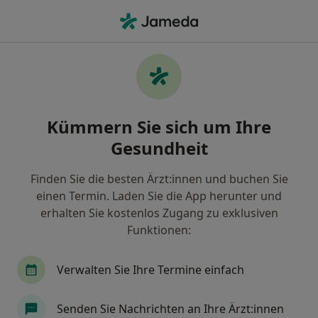
Ha
Heilpraktiker Für Psychotherapie • Hochzoll, Augsburg, Bayern
Filter & Sortierung
Zu Google Maps
Heilpraktiker für Psychotherapie in
Kümmern Sie sich um Ihre
Augsburg, Hochzoll
Gesundheit
Wie wir die Suchergebnisse sortieren
Finden Sie die besten Ärzt:innen und buchen Sie
einen Termin. Laden Sie die App herunter und
erhalten Sie kostenlos Zugang zu exklusiven
Funktionen:
Verwalten Sie Ihre Termine einfach
Giuliana Palat
Senden Sie Nachrichten an Ihre Ärzt:innen
·
Mehr
Heilpraktikerin für Psychotherapie