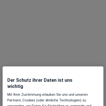
Gebieten nahe Ihrer Suche.
Vivien Vogt
·
Mehr
Heilpraktikerin für Psychotherapie, Heilpraktikerin
39 Bewertungen
Der Schutz ihrer Daten ist uns
Adresse
Videosprechstunde
wichtig
Mit Ihrer Zustimmung erlauben Sie uns und unseren
Kapellenstr. 4, Fürstenfeldbruck
•
Zu Google Maps
Partnern, Cookies (oder ähnliche Technologien) zu
Ganz ich Heilpraktikerin für Psychotherapie Vivien Vogt
verwenden, um Daten für Statistiken zu sammeln und