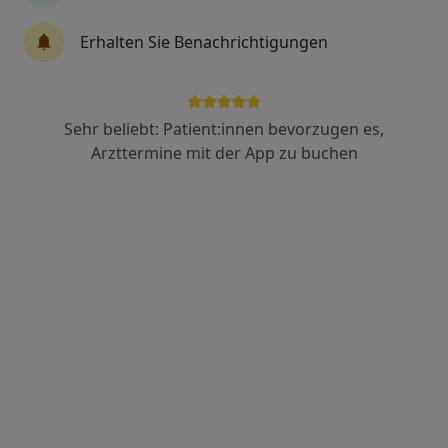
6 Bewertungen
Erhalten Sie Benachrichtigungen
Christophstr. 36, Köln
•
Zu Google Maps
Zahnkultur MVZ GmbH C36 MVZ
Dieser Arzt bzw. diese Ärztin bietet keine Online-Terminbuchung an diesem Standort an.
Sehr beliebt: Patient:innen bevorzugen es,
Arzttermine mit der App zu buchen
Terminanfrage senden
Jonas Koenigs
Zahnarzt
83 Bewertungen