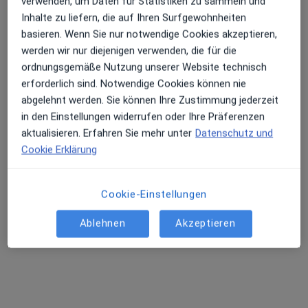
verwenden, um Daten für Statistiken zu sammeln und
Inhalte zu liefern, die auf Ihren Surfgewohnheiten
Gregorius-Maurus-Str. 1 a, Köln
•
Zu Google Maps
basieren. Wenn Sie nur notwendige Cookies akzeptieren,
Dens Colonia Prof. Dr. Michael A. Baumann Zahnarzt
werden wir nur diejenigen verwenden, die für die
ordnungsgemäße Nutzung unserer Website technisch
Dieser Arzt bzw. diese Ärztin bietet keine Online-Terminbuchung an diesem Standort an.
erforderlich sind. Notwendige Cookies können nie
Terminanfrage senden
abgelehnt werden. Sie können Ihre Zustimmung jederzeit
in den Einstellungen widerrufen oder Ihre Präferenzen
aktualisieren. Erfahren Sie mehr unter
Datenschutz und
Cookie Erklärung
Cookie-Einstellungen
Ablehnen
Akzeptieren
Dr. med. dent. Josquin Pieper
Zahnarzt
Lindenthalgürtel 12, Köln
•
Zu Google Maps