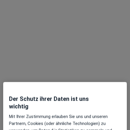
Von-Ketteler-Str. 3, Köln
•
Zu Google Maps
Zahnärzte Höhenhaus Kenan Soysal und Jonas Koenigs
Dieser Arzt bzw. diese Ärztin bietet keine Online-Terminbuchung an diesem Standort an.
Terminanfrage senden
Der Schutz ihrer Daten ist uns
Prof. Dr. med. dent. Michael A. Baumann
wichtig
Mit Ihrer Zustimmung erlauben Sie uns und unseren
·
Mehr
Zahnarzt
Partnern, Cookies (oder ähnliche Technologien) zu
54 Bewertungen