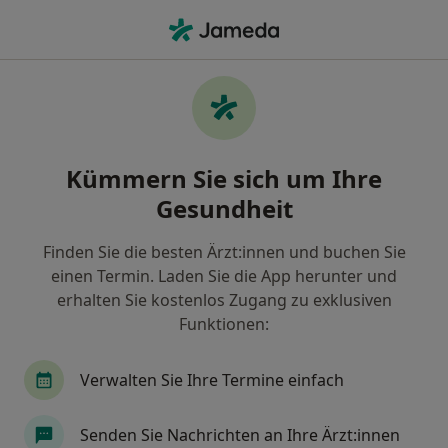
Ha
Endodontologie • Köln, Nordrhein-Westfalen
Filter & Sortierung
• 1
Zu Google Map
Endodontologie, Köln
Kümmern Sie sich um Ihre
Wie wir die Suchergebnisse sortieren
Gesundheit
Finden Sie die besten Ärzt:innen und buchen Sie
einen Termin. Laden Sie die App herunter und
erhalten Sie kostenlos Zugang zu exklusiven
Funktionen:
Verwalten Sie Ihre Termine einfach
Dr. M.Sc. Philipp Skora
·
Mehr
Zahnarzt
Senden Sie Nachrichten an Ihre Ärzt:innen