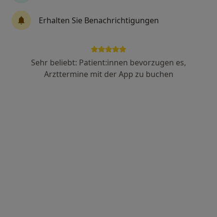
Erhalten Sie Benachrichtigungen
Dr. med. Oliver Gutzeit
Internist, Kardiologe
58 Bewertungen
Sehr beliebt: Patient:innen bevorzugen es,
Arzttermine mit der App zu buchen
Schüsselbuden 13, Lübeck
•
Zu Google Maps
Herzpraxis Lübeck Dres. Oliver Gutzeit und Carsten Tack
Dieser Arzt bzw. diese Ärztin bietet keine Online-Terminbuchung an diesem Standort an.
Terminanfrage senden