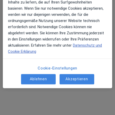
Inhalte zu liefern, die auf Ihren Surfgewohnheiten
basieren. Wenn Sie nur notwendige Cookies akzeptieren,
werden wir nur diejenigen verwenden, die für die
Dipl.-Med. Ines Schölzel
ordnungsgemäße Nutzung unserer Website technisch
Frauenärztin (Gynäkologin)
erforderlich sind. Notwendige Cookies können nie
12 Bewertungen
abgelehnt werden. Sie können Ihre Zustimmung jederzeit
in den Einstellungen widerrufen oder Ihre Präferenzen
Störstr. 2, Plate
•
Zu Google Maps
aktualisieren. Erfahren Sie mehr unter
Datenschutz und
Praxis Ines Schölzel Fachärztin für Frauenheilkunde und Geburtshilfe
Cookie Erklärung
Privatpraxis
Dieser Arzt bzw. diese Ärztin bietet keine Online-Terminbuchung an diesem Standort an.
Cookie-Einstellungen
Terminanfrage senden
Ablehnen
Akzeptieren