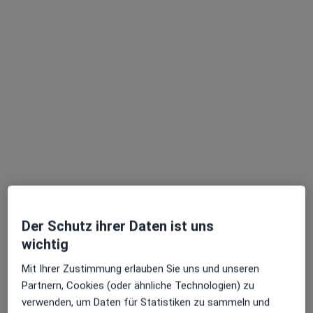
Dr. med. Katrin Viebke
Internistin, Gastroenterologin, Chirotherapeutin
27 Bewertungen
Zu Google
An der Marienkirche 2, Neubrandenburg
•
Maps
Praxis Dr.med. Katrin Viebke Fachärztin für Innere Medizin
Dieser Arzt bzw. diese Ärztin bietet keine Online-Terminbuchung an diesem Standort an.
Terminanfrage senden
Der Schutz ihrer Daten ist uns
wichtig
Mit Ihrer Zustimmung erlauben Sie uns und unseren
Partnern, Cookies (oder ähnliche Technologien) zu
verwenden, um Daten für Statistiken zu sammeln und