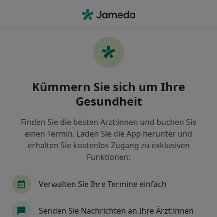
Ha
Ultraschalluntersuchung • Buchenhof, Mecklenburg-Vorpommern
Filter & Sortierung
• 1
Zu Google Map
Ultraschalluntersuchung, Buchenhof
Kümmern Sie sich um Ihre
Wie wir die Suchergebnisse sortieren
Gesundheit
Finden Sie die besten Ärzt:innen und buchen Sie
Welche Terminart möchten Sie buchen?
einen Termin. Laden Sie die App herunter und
Ultraschalluntersuchung
erhalten Sie kostenlos Zugang zu exklusiven
Funktionen:
Verwalten Sie Ihre Termine einfach
Senden Sie Nachrichten an Ihre Ärzt:innen