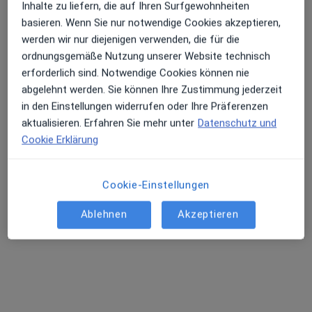
Inhalte zu liefern, die auf Ihren Surfgewohnheiten
basieren. Wenn Sie nur notwendige Cookies akzeptieren,
werden wir nur diejenigen verwenden, die für die
Dipl.-Med. Ines Schölzel
ordnungsgemäße Nutzung unserer Website technisch
Frauenärztin (Gynäkologin)
erforderlich sind. Notwendige Cookies können nie
12 Bewertungen
abgelehnt werden. Sie können Ihre Zustimmung jederzeit
in den Einstellungen widerrufen oder Ihre Präferenzen
Störstr. 2, Plate
•
Zu Google Maps
aktualisieren. Erfahren Sie mehr unter
Datenschutz und
Praxis Ines Schölzel Fachärztin für Frauenheilkunde und Geburtshilfe
Cookie Erklärung
Privatpraxis
Dieser Arzt bzw. diese Ärztin bietet keine Online-Terminbuchung an diesem Standort an.
Cookie-Einstellungen
Terminanfrage senden
Ablehnen
Akzeptieren