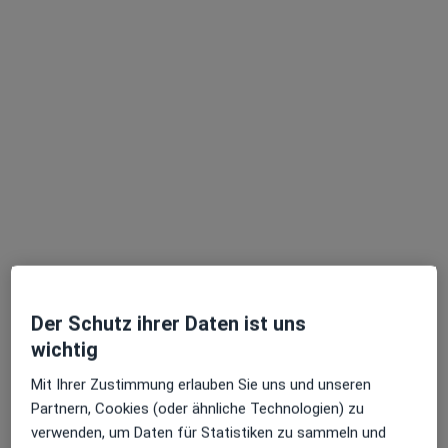
Dr. med. Katrin Viebke
Internistin, Gastroenterologin, Chirotherapeutin
27 Bewertungen
Zu Google
An der Marienkirche 2, Neubrandenburg
•
Maps
Praxis Dr.med. Katrin Viebke Fachärztin für Innere Medizin
Dieser Arzt bzw. diese Ärztin bietet keine Online-Terminbuchung an diesem Standort an.
Terminanfrage senden
Der Schutz ihrer Daten ist uns
wichtig
Mit Ihrer Zustimmung erlauben Sie uns und unseren
Partnern, Cookies (oder ähnliche Technologien) zu
verwenden, um Daten für Statistiken zu sammeln und