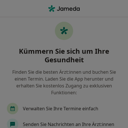
Ha
Ultraschalluntersuchung • Strachtitz, Mecklenburg-Vorpommern
Filter & Sortierung
• 1
Zu Google Map
Ultraschalluntersuchung, Strachtitz
Kümmern Sie sich um Ihre
Wie wir die Suchergebnisse sortieren
Gesundheit
Finden Sie die besten Ärzt:innen und buchen Sie
Welche Terminart möchten Sie buchen?
einen Termin. Laden Sie die App herunter und
Ultraschalluntersuchung
erhalten Sie kostenlos Zugang zu exklusiven
Funktionen:
Verwalten Sie Ihre Termine einfach
Senden Sie Nachrichten an Ihre Ärzt:innen