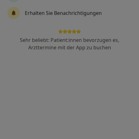
Erhalten Sie Benachrichtigungen
Dr. med. Oliver Gutzeit
Internist, Kardiologe
58 Bewertungen
Sehr beliebt: Patient:innen bevorzugen es,
Arzttermine mit der App zu buchen
Schüsselbuden 13, Lübeck
•
Zu Google Maps
Herzpraxis Lübeck Dres. Oliver Gutzeit und Carsten Tack
Dieser Arzt bzw. diese Ärztin bietet keine Online-Terminbuchung an diesem Standort an.
Terminanfrage senden