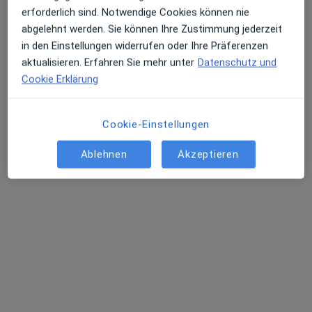
Ärzte und Heilberufler verfügbar
erforderlich sind. Notwendige Cookies können nie
Diese Ärzte und Heilberufler befinden sich
abgelehnt werden. Sie können Ihre Zustimmung jederzeit
außerhalb von Frankfurt Am Main Süd, Frankfurt,
in den Einstellungen widerrufen oder Ihre Präferenzen
Hessen in Gebieten nahe Ihrer Suche.
aktualisieren. Erfahren Sie mehr unter
Datenschutz und
Cookie Erklärung
Cookie-Einstellungen
Ablehnen
Akzeptieren
Ishak Yusuf
·
Mehr
Neurochirurg
45 Bewertungen
Adresse 1
Adresse 2