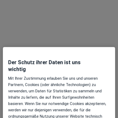
Albert Pöllath
Neurochirurg
162 Bewertungen
Adresse
Videosprechstunde
Der Schutz ihrer Daten ist uns
wichtig
Pfingstweidstr. 3, Frankfurt
•
Zu Google Maps
Neurochirurgie Frankfurt am Zoo Gulde | Mokhtare I Pöllath
Mit Ihrer Zustimmung erlauben Sie uns und unseren
Partnern, Cookies (oder ähnliche Technologien) zu
Dieser Arzt bzw. diese Ärztin bietet keine Online-Terminbuchung an diesem Standort an.
verwenden, um Daten für Statistiken zu sammeln und
Terminanfrage senden
Inhalte zu liefern, die auf Ihren Surfgewohnheiten
basieren. Wenn Sie nur notwendige Cookies akzeptieren,
werden wir nur diejenigen verwenden, die für die
ordnungsgemäße Nutzung unserer Website technisch