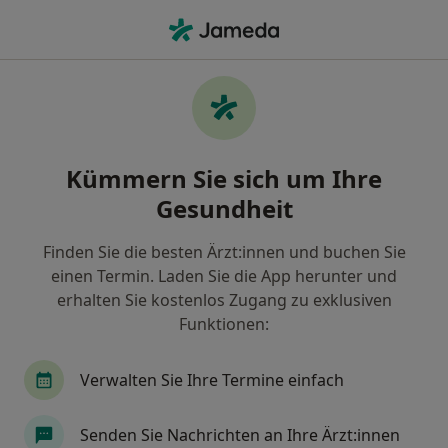
Ha
Neurochirurg • Frankfurt Am Main Süd, Frankfurt, Hessen
Filter & Sortierung
Zu Google Maps
Neurochirurgen in Frankfurt, Frankfurt
Kümmern Sie sich um Ihre
Am Main Süd
Gesundheit
Wie wir die Suchergebnisse sortieren
Finden Sie die besten Ärzt:innen und buchen Sie
einen Termin. Laden Sie die App herunter und
erhalten Sie kostenlos Zugang zu exklusiven
Funktionen:
Verwalten Sie Ihre Termine einfach
Dr. med. Sonja Mokhtare
Senden Sie Nachrichten an Ihre Ärzt:innen
Neurochirurgin, Wirbelsäulenchirurgin