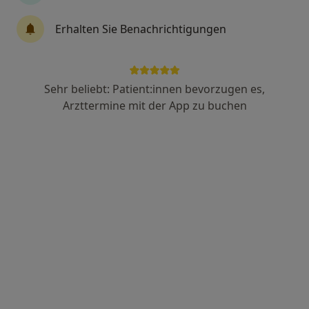
173 Bewertungen
Erhalten Sie Benachrichtigungen
Adresse 1
Adresse 2
Videosprechstunde
Sehr beliebt: Patient:innen bevorzugen es,
Arzttermine mit der App zu buchen
Pfingstweidstr. 3, Frankfurt
•
Zu Google Maps
Neurochirurgie Frankfurt am Zoo Gulde | Mokhtare I Pöllath
Dieser Arzt bzw. diese Ärztin bietet keine Online-Terminbuchung an diesem Standort an.
Terminanfrage senden