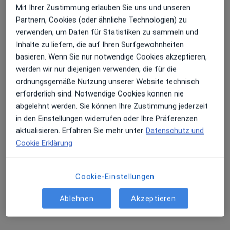
Mit Ihrer Zustimmung erlauben Sie uns und unseren
Partnern, Cookies (oder ähnliche Technologien) zu
verwenden, um Daten für Statistiken zu sammeln und
Inhalte zu liefern, die auf Ihren Surfgewohnheiten
basieren. Wenn Sie nur notwendige Cookies akzeptieren,
werden wir nur diejenigen verwenden, die für die
ordnungsgemäße Nutzung unserer Website technisch
erforderlich sind. Notwendige Cookies können nie
Dr. med. Thomas Ambacher
abgelehnt werden. Sie können Ihre Zustimmung jederzeit
in den Einstellungen widerrufen oder Ihre Präferenzen
Orthopäde & Unfallchirurg, Allgemeinchirurg, Spezieller
aktualisieren. Erfahren Sie mehr unter
Datenschutz und
Unfallchirurg
Cookie Erklärung
2 Bewertungen
Cookie-Einstellungen
Adresse 1
Adresse 2
Ablehnen
Akzeptieren
Hohenheimer Str. 91, Stuttgart
•
Zu Google Maps
Facharztzentrum in der ATOS Klinik