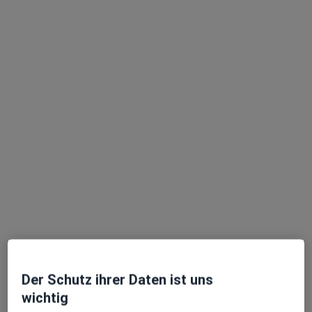
Anzeige
Dr. med. Sebastian Motzny
Orthopäde & Unfallchirurg, D-Arzt, Orthopäde
304 Bewertungen
Mörikestr. 21, Ludwigsburg
•
Zu Google Maps
Praxis Dr.med. Sebastian Motzny Facharzt für Orthopädie und Unfallchirurgie
Dieser Arzt bzw. diese Ärztin bietet keine Online-Terminbuchung an diesem Standort an.
Der Schutz ihrer Daten ist uns
wichtig
Terminanfrage senden