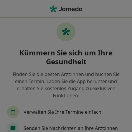
Ha
Orthopäde & Unfallchirurg • Stuttgart, Baden-Württemberg
Filter & Sortierung
Zu Google Maps
Orthopäde & Unfallchirurg in Stuttgart:
Kümmern Sie sich um Ihre
Termin buchen mit jameda
Gesundheit
Finden Sie Orthopäden & Unfallchirurgen in
Stuttgart und buchen Sie online ohne zusätzliche
Finden Sie die besten Ärzt:innen und buchen Sie
Kosten.
einen Termin. Laden Sie die App herunter und
Wie wir die Suchergebnisse sortieren
erhalten Sie kostenlos Zugang zu exklusiven
Funktionen:
Verwalten Sie Ihre Termine einfach
Senden Sie Nachrichten an Ihre Ärzt:innen