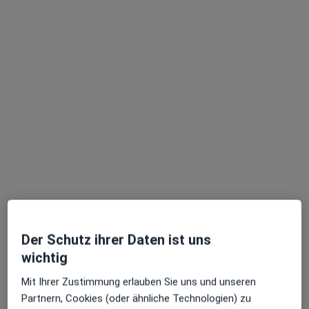
Dr. med. Nahed Amro
Chirotherapeut, Orthopäde & Unfallchirurg,
Wirbelsäulenchirurg
373 Bewertungen
Adresse 1
Adresse 2
Der Schutz ihrer Daten ist uns
wichtig
Schloßstr. 74, Stuttgart
•
Zu Google Maps
ZOW - Zentrum für Orthopädie und Wirbelsäulentherapie Dr. Nahed Amro
Mit Ihrer Zustimmung erlauben Sie uns und unseren
Dieser Arzt bzw. diese Ärztin bietet keine Online-Terminbuchung an diesem Standort an.
Partnern, Cookies (oder ähnliche Technologien) zu