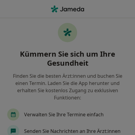
Ha
Chirotherapeut • Bad Friedrichshall, Baden-Württemberg
Filter & Sortierung
Zu Google Maps
Chirotherapeut in Bad Friedrichshall:
Kümmern Sie sich um Ihre
Termin buchen mit jameda
Gesundheit
Finden Sie Chirotherapeuten in Bad Friedrichshall
und buchen Sie online ohne zusätzliche Kosten.
Finden Sie die besten Ärzt:innen und buchen Sie
Wie wir die Suchergebnisse sortieren
einen Termin. Laden Sie die App herunter und
erhalten Sie kostenlos Zugang zu exklusiven
Funktionen:
Verwalten Sie Ihre Termine einfach
Senden Sie Nachrichten an Ihre Ärzt:innen