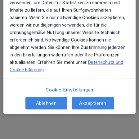
verwenden, um Daten für Statistiken zu sammeln und
Terminanfrage senden
Inhalte zu liefern, die auf Ihren Surfgewohnheiten
basieren. Wenn Sie nur notwendige Cookies akzeptieren,
werden wir nur diejenigen verwenden, die für die
ordnungsgemäße Nutzung unserer Website technisch
erforderlich sind. Notwendige Cookies können nie
abgelehnt werden. Sie können Ihre Zustimmung jederzeit
in den Einstellungen widerrufen oder Ihre Präferenzen
aktualisieren. Erfahren Sie mehr unter
Datenschutz und
Cookie Erklärung
Dr. med. Volker Stolzenbach
Chirotherapeut, Orthopäde & Unfallchirurg, Spezieller
Cookie-Einstellungen
Schmerztherapeut
262 Bewertungen
Ablehnen
Akzeptieren
Bahnhofstr. 43, Mühlacker
•
Zu Google Maps
Praxis Dr.med.Volker Stolzenbach Facharzt für Orthopädie
Privatpraxis