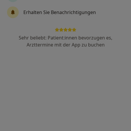
Dr. med. Oliver Eckardt
Erhalten Sie Benachrichtigungen
Chirotherapeut, Orthopäde & Unfallchirurg, Sportmediziner
302 Bewertungen
Sehr beliebt: Patient:innen bevorzugen es,
Bahnhofstr. 1-5, Heilbronn
•
Zu Google Maps
Arzttermine mit der App zu buchen
ACOS Praxisklinik
Dieser Arzt bzw. diese Ärztin bietet keine Online-Terminbuchung an diesem Standort an.
Terminanfrage senden