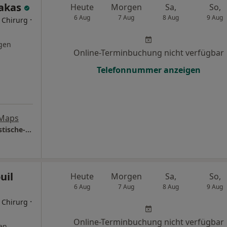
Sakas
Heute
Morgen
Sa,
So,
6 Aug
7 Aug
8 Aug
9 Aug
·
r Chirurg
gen
Online-Terminbuchung nicht verfügbar
Telefonnummer anzeigen
 Maps
Privatpraxis Dr. med. Sakas Facharzt für plastische- und ästhetische Chirurgie
uil
Heute
Morgen
Sa,
So,
6 Aug
7 Aug
8 Aug
9 Aug
·
r Chirurg
Online-Terminbuchung nicht verfügbar
en