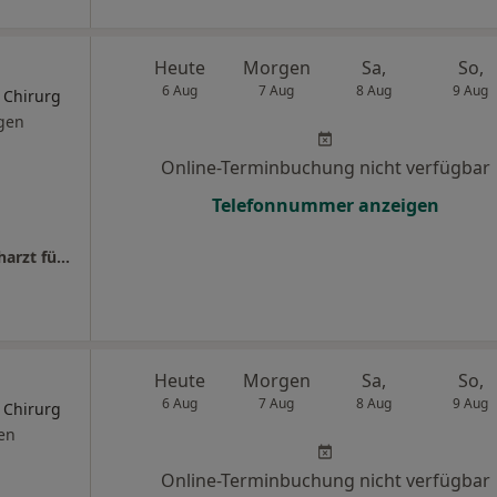
Heute
Morgen
Sa,
So,
6 Aug
7 Aug
8 Aug
9 Aug
r Chirurg
gen
Online-Terminbuchung nicht verfügbar
Telefonnummer anzeigen
besrour I plastic surgery Fouad Besrour Facharzt für Plastische- und Ästhetische Chirurgie
Heute
Morgen
Sa,
So,
6 Aug
7 Aug
8 Aug
9 Aug
r Chirurg
en
Online-Terminbuchung nicht verfügbar