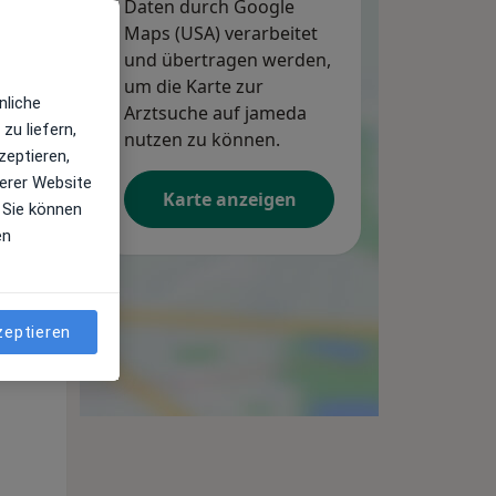
Daten durch Google
Maps (USA) verarbeitet
und übertragen werden,
um die Karte zur
nliche
Arztsuche auf jameda
zu liefern,
nutzen zu können.
zeptieren,
erer Website
Karte anzeigen
 Sie können
en
zeptieren
Mo,
Di,
Mi,
10 Aug
11 Aug
12 Aug