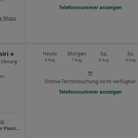
Telefonnummer anzeigen
e Maps
iri
Heute
Morgen
Sa,
So,
6 Aug
7 Aug
8 Aug
9 Aug
·
r Chirurg
en
Online-Terminbuchung nicht verfügbar
Telefonnummer anzeigen
ps
AMIRI Aesthetics Dr. Omid Amiri Facharzt für Plastische- und Ästhetische Chirurgie