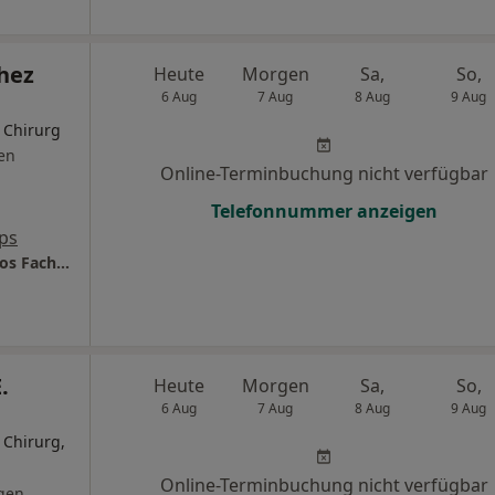
hez
Heute
Morgen
Sa,
So,
6 Aug
7 Aug
8 Aug
9 Aug
r Chirurg
en
Online-Terminbuchung nicht verfügbar
Telefonnummer anzeigen
ps
Glow Aesthetics José Manuel Sánchez Campos Facharzt für Plastische- und Ästhetische Chirurgie
.
Heute
Morgen
Sa,
So,
6 Aug
7 Aug
8 Aug
9 Aug
 Chirurg,
Online-Terminbuchung nicht verfügbar
gen