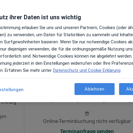
r Chirurg
Online-Terminbuchung nicht verfügbar
tz ihrer Daten ist uns wichtig
en
Terminanfrage senden
Zustimmung erlauben Sie uns und unseren Partnern, Cookies (oder äh
en) zu verwenden, um Daten für Statistiken zu sammeln und Inhalte 
ren Surfgewohnheiten basieren. Wenn Sie nur notwendige Cookies ak
 nur diejenigen verwenden, die für die ordnungsgemäße Nutzung uns
erforderlich sind. Notwendige Cookies können nie abgelehnt werden.
aps
mmung jederzeit in den Einstellungen widerrufen oder Ihre Präferenz
PARKSIDE Plastische Chirurgie c/o KLINIK AM SONNENBERG Dr.med. Daniel Rittirsch
en. Erfahren Sie mehr unter
Datenschutz und Cookie Erklärung
Ablehnen
Ak
nstellungen
Heute
Morgen
Sa,
So,
6 Aug
7 Aug
8 Aug
9 Aug
·
r Chirurg
gen
Online-Terminbuchung nicht verfügbar
Terminanfrage senden