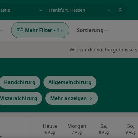
et, Erkrankung, Name
z.B. Berlin
Mehr Filter
•
1
Sortierung
Wie wir die Suchergebnisse s
Handchirurg
Allgemeinchirurg
Viszeralchirurg
Mehr anzeigen
Heute
Morgen
Sa,
So,
6 Aug
7 Aug
8 Aug
9 Aug
.