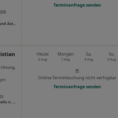
Terminanfrage senden
gle
novoLinea Privatklinik Klinik für Plastische und Ästhetische Chirurgie
istian
Heute
Morgen
Sa,
So,
6 Aug
7 Aug
8 Aug
9 Aug
 Chirurg,
Online-Terminbuchung nicht verfügbar
gen
Terminanfrage senden
ps
Praxis Schillerstrasse PD Dr.med. Christian Radu u. Dr.med. Susanne Hüttinger