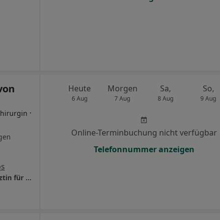
von
Heute
Morgen
Sa,
So,
6 Aug
7 Aug
8 Aug
9 Aug
·
Chirurgin
Online-Terminbuchung nicht verfügbar
gen
Telefonnummer anzeigen
ps
Praxis Dr.med. Wagma von Gaertner Fachärztin für Plastische und Ästhetische Chirurgie